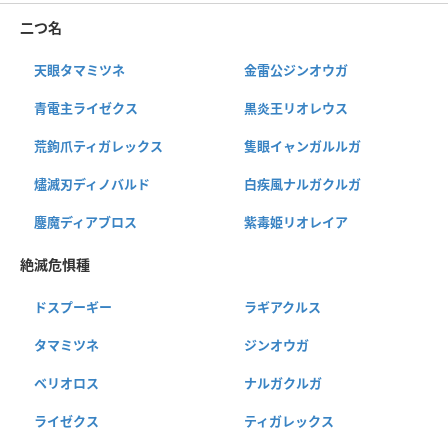
二つ名
天眼タマミツネ
金雷公ジンオウガ
青電主ライゼクス
黒炎王リオレウス
荒鉤爪ティガレックス
隻眼イャンガルルガ
燼滅刃ディノバルド
白疾風ナルガクルガ
鏖魔ディアブロス
紫毒姫リオレイア
絶滅危惧種
ドスプーギー
ラギアクルス
タマミツネ
ジンオウガ
ベリオロス
ナルガクルガ
ライゼクス
ティガレックス