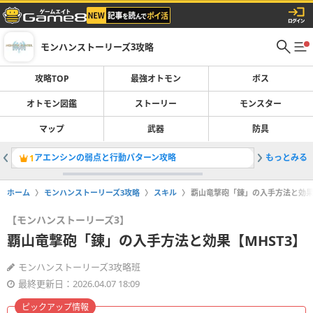
モンハンストーリーズ3攻略
攻略TOP
最強オトモン
ボス
オトモン図鑑
ストーリー
モンスター
マップ
武器
防具
アエンシンの弱点と行動パターン攻略
もっとみる
荒鉤爪テ
1
2
ホーム
モンハンストーリーズ3攻略
スキル
覇山竜撃砲「錬」の入手方法と効果【
【モンハンストーリーズ3】
覇山竜撃砲「錬」の入手方法と効果【MHST3】
モンハンストーリーズ3攻略班
最終更新日：2026.04.07 18:09
ピックアップ情報