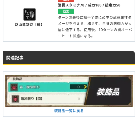
消費スタミナ70 / 威力180 / 破竜力50
効果
ターンの最後に相手全体に必中の武器属性ダ
メージを与える。構え中、自身の防御力が大
覇山竜撃砲【錬】
幅に低下する。使用後、10ターンの間オーバ
ーヒート状態になる。
関連記事
装飾品一覧に戻る