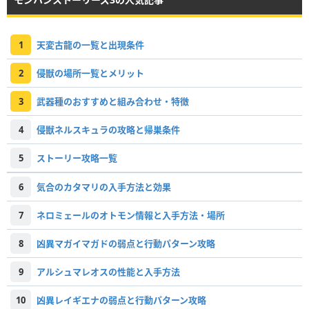
1
天変古龍の一覧と出現条件
2
侵獣の場所一覧とメリット
3
武器種のおすすめと組み合わせ・特徴
4
侵獣ネルスキュラの攻略と帰巣条件
5
ストーリー攻略一覧
6
気合のカタマリの入手方法と効果
7
ネロミェールのオトモン情報と入手方法・場所
8
凶異マガイマガドの弱点と行動パターン攻略
9
アルシュマレオスの性能と入手方法
10
凶異レイギエナの弱点と行動パターン攻略