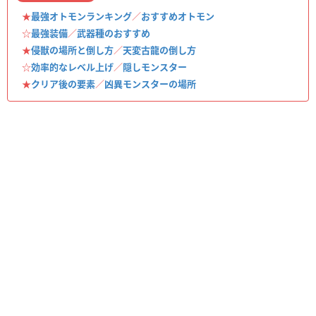
★
最強オトモンランキング
／
おすすめオトモン
☆
最強装備
／
武器種のおすすめ
★
侵獣の場所と倒し方
／
天変古龍の倒し方
☆
効率的なレベル上げ
／
隠しモンスター
★
クリア後の要素
／
凶異モンスターの場所