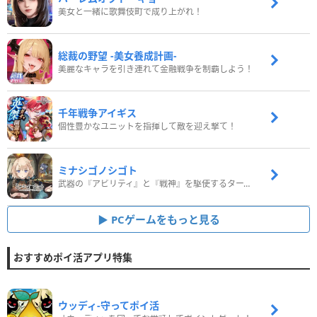
美女と一緒に歌舞伎町で成り上がれ！
総裁の野望 -美女養成計画-
美麗なキャラを引き連れて金融戦争を制覇しよう！
千年戦争アイギス
個性豊かなユニットを指揮して敵を迎え撃て！
ミナシゴノシゴト
武器の『アビリティ』と『戦神』を駆使するターン制コマンドバトルRPG！
PCゲームをもっと見る
おすすめポイ活アプリ特集
ウッディ‐守ってポイ活