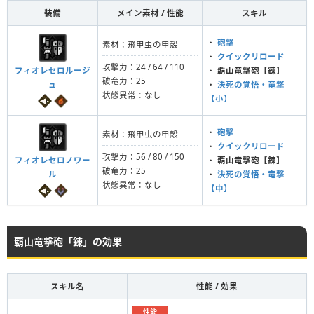
装備
メイン素材 / 性能
スキル
・
砲撃
素材：飛甲虫の甲殻
・
クイックリロード
攻撃力：24 / 64 / 110
フィオレセロルージ
・
覇山竜撃砲【錬】
破竜力：25
ュ
・
決死の覚悟・竜撃
状態異常：なし
【小】
・
砲撃
素材：飛甲虫の甲殻
・
クイックリロード
攻撃力：56 / 80 / 150
フィオレセロノワー
・
覇山竜撃砲【錬】
破竜力：25
ル
・
決死の覚悟・竜撃
状態異常：なし
【中】
覇山竜撃砲「錬」の効果
スキル名
性能 / 効果
性能