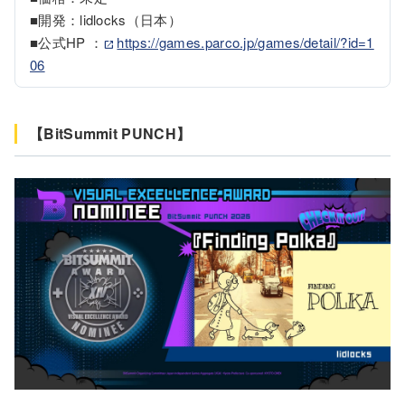
■開発：lidlocks（日本）

■公式HP ：
https://games.parco.jp/games/detail/?id=1
06
【BitSummit PUNCH】