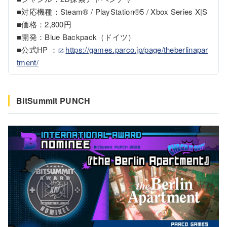
■対応機種：Steam® / PlayStation®5 / Xbox Series X|S

■価格：2,800円

■開発：Blue Backpack（ドイツ）

■公式HP ：
https://games.parco.jp/page/theberlinapar
tment/
BitSummit PUNCH