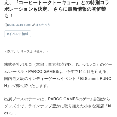
え、『コーヒートークトーキョー』との特別コラ
ボレーションも決定。 さらに最新情報の初解禁
も！
schedule
edit
2026.05.19 12:01
はちたろう
イベント情報
＜以下、リリースより引用。＞
株式会社パルコ（本部：東京都渋谷区、以下パルコ）のゲー
ムレーベル・PARCO GAMESは、今年で14回目を迎える、
国内最大級のインディーゲームイベント『BitSummit PUNC
H』へ初出展いたします。
出展ブースのテーマは、PARCO GAMESのゲーム試遊から
グッズまで、ラインナップ豊かに取り揃えた小さな売店「ki
osk」。