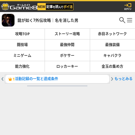
龍が如く7外伝攻略｜名を消した男
攻略TOP
ストーリー攻略
赤目ネットワーク
闘技場
最強仲間
最強装備
ミニゲーム
ポケサー
キャバクラ
能力強化
ロッカーキー
金玉の集め方
活動記録の一覧と達成条件
もっとみる
最強装備
1
2