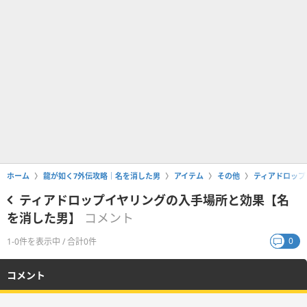
ホーム
龍が如く7外伝攻略｜名を消した男
アイテム
その他
ティアドロップ
ティアドロップイヤリングの入手場所と効果【名
を消した男】
コメント
0
1-0件を表示中 / 合計0件
コメント