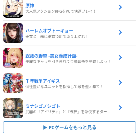
原神
大人気アクションRPGをPCで快適プレイ！
ハーレムオブトーキョー
美女と一緒に歌舞伎町で成り上がれ！
総裁の野望 -美女養成計画-
美麗なキャラを引き連れて金融戦争を制覇しよう！
千年戦争アイギス
個性豊かなユニットを指揮して敵を迎え撃て！
ミナシゴノシゴト
武器の『アビリティ』と『戦神』を駆使するターン制コマンドバトルRPG！
PCゲームをもっと見る