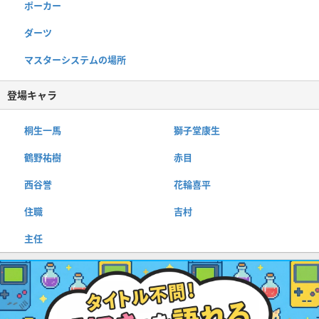
ポーカー
ダーツ
マスターシステムの場所
登場キャラ
桐生一馬
獅子堂康生
鶴野祐樹
赤目
西谷誉
花輪喜平
住職
吉村
主任