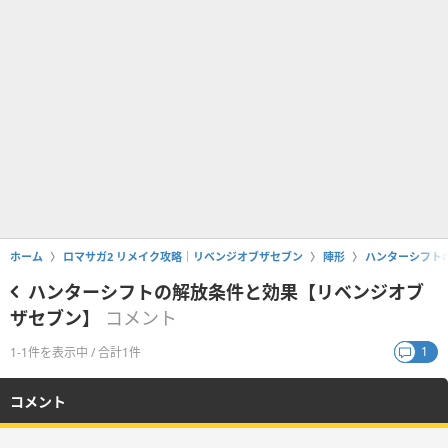
ホーム
ロマサガ2 リメイク攻略｜リベンジオブザセブン
陣形
ハンターシフト
ハンターシフトの解放条件と効果【リベンジオブ
ザセブン】
コメント
1
1-1件を表示中 / 合計1件
コメント