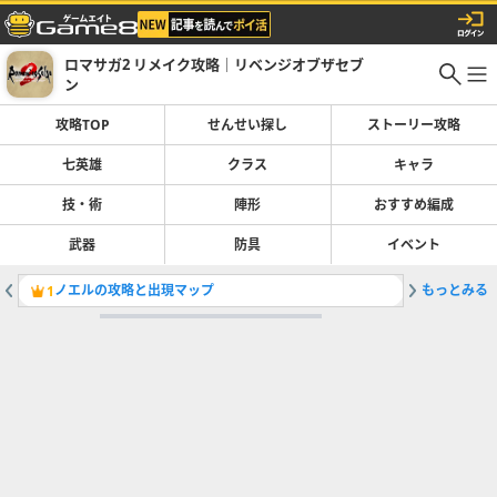
ロマサガ2 リメイク攻略｜リベンジオブザセブ
ン
攻略TOP
せんせい探し
ストーリー攻略
七英雄
クラス
キャラ
技・術
陣形
おすすめ編成
武器
防具
イベント
ノエルの攻略と出現マップ
もっとみる
人魚イベ
1
2