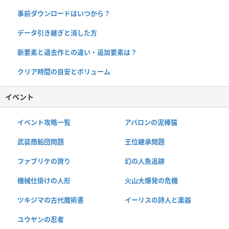
事前ダウンロードはいつから？
データ引き継ぎと消した方
新要素と過去作との違い・追加要素は？
クリア時間の目安とボリューム
イベント
イベント攻略一覧
アバロンの泥棒猫
武装商船団問題
王位継承問題
ファブリケの誇り
幻の人魚追跡
機械仕掛けの人形
火山大爆発の危機
ツキジマの古代魔術書
イーリスの詩人と楽器
ユウヤンの忍者