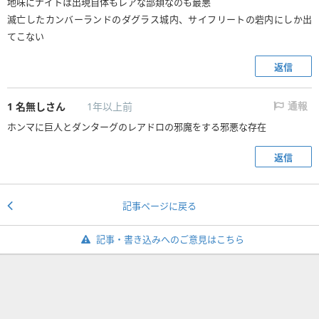
地味にナイトは出現自体もレアな部類なのも最悪
滅亡したカンバーランドのダグラス城内、サイフリートの砦内にしか出
てこない
返信
1
名無しさん
1年以上前
通報
ホンマに巨人とダンターグのレアドロの邪魔をする邪悪な存在
返信
記事ページに戻る
記事・書き込みへのご意見はこちら