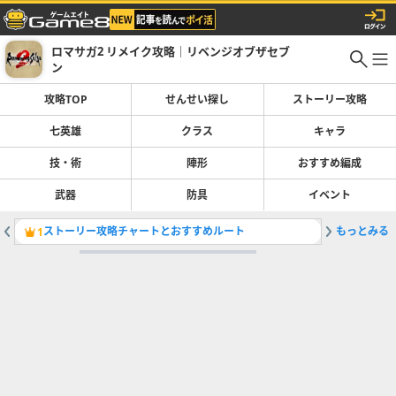
ロマサガ2 リメイク攻略｜リベンジオブザセブ
ン
攻略TOP
せんせい探し
ストーリー攻略
七英雄
クラス
キャラ
技・術
陣形
おすすめ編成
武器
防具
イベント
ストーリー攻略チャートとおすすめルート
もっとみる
北バレン
1
2