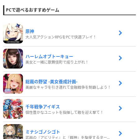
PCで遊べるおすすめゲーム
原神
大人気アクションRPGをPCで快適プレイ！
ハーレムオブトーキョー
美女と一緒に歌舞伎町で成り上がれ！
総裁の野望 -美女養成計画-
美麗なキャラを引き連れて金融戦争を制覇しよう！
千年戦争アイギス
個性豊かなユニットを指揮して敵を迎え撃て！
ミナシゴノシゴト
武器の『アビリティ』と『戦神』を駆使するターン制コマンドバトルRPG！