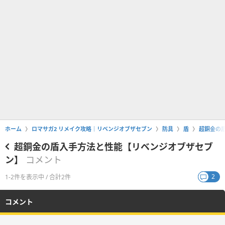
ホーム
ロマサガ2 リメイク攻略｜リベンジオブザセブン
防具
盾
超銅金の
超銅金の盾入手方法と性能【リベンジオブザセブ
ン】
コメント
2
1-2件を表示中 / 合計2件
コメント