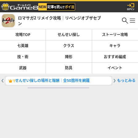
ロマサガ2 リメイク攻略｜リベンジオブザセブ
ン
攻略TOP
せんせい探し
ストーリー攻略
七英雄
クラス
キャラ
技・術
陣形
おすすめ編成
武器
防具
イベント
せんせい探しの場所と報酬｜全50箇所を網羅
もっとみる
カンバー
1
2