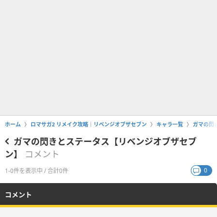
ホーム
ロマサガ2 リメイク攻略｜リベンジオブザセブン
キャラ一覧
ガマの閃
ガマの閃きとステータス【リベンジオブザセブ
ン】
コメント
0
1-0件を表示中 / 合計0件
コメント