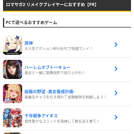
ロマサガ2 リメイクプレイヤーにおすすめ【PR】
PCで遊べるおすすめゲーム
原神
大人気アクションRPGをPCで快適プレイ！
ハーレムオブトーキョー
美女と一緒に歌舞伎町で成り上がれ！
総裁の野望 -美女養成計画-
美麗なキャラを引き連れて金融戦争を制覇しよう！
千年戦争アイギス
個性豊かなユニットを指揮して敵を迎え撃て！