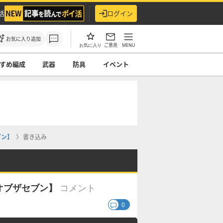
活
ログイン
お気に入り追加
ご意見
MENU
お気に入り
すめ編成
武器
防具
イベント
ブン】
書き込み
コメント
オブザセブン】
0