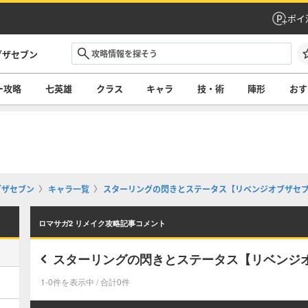
ポイ
ブザセブン
ー攻略
七英雄
クラス
キャラ
技・術
陣形
おす
ブザセブン
キャラ一覧
スターリングの閃きとステータス【リベンジオブザセ
ロマサガ2 リメイク攻略記事コメント
スターリングの閃きとステータス【リベンジ
1-0件を表示中 / 合計0件