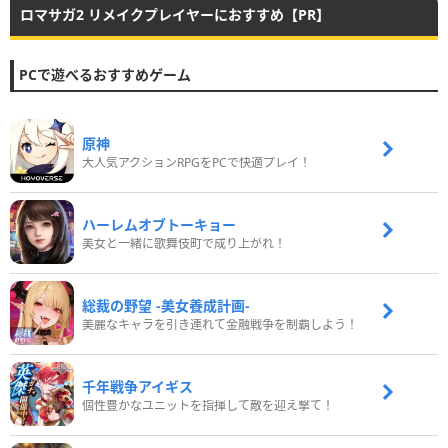
ロマサガ2 リメイクプレイヤーにおすすめ【PR】
PCで遊べるおすすめゲーム
原神
大人気アクションRPGをPCで快適プレイ！
ハーレムオブトーキョー
美女と一緒に歌舞伎町で成り上がれ！
総裁の野望 -美女養成計画-
美麗なキャラを引き連れて金融戦争を制覇しよう！
千年戦争アイギス
個性豊かなユニットを指揮して敵を迎え撃て！