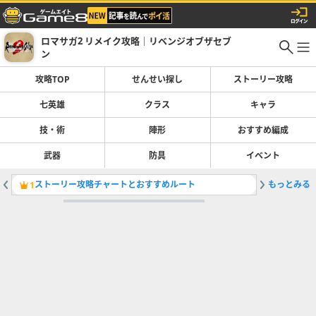
ロマサガ2 リメイク攻略｜リベンジオブザセブ
ン
攻略TOP
せんせい探し
ストーリー攻略
七英雄
クラス
キャラ
技・術
陣形
おすすめ編成
武器
防具
イベント
ストーリー攻略チャートとおすすめルート
もっとみる
サバンナ
1
2