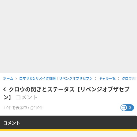
ホーム
ロマサガ2 リメイク攻略｜リベンジオブザセブン
キャラ一覧
クロウの
クロウの閃きとステータス【リベンジオブザセブ
ン】
コメント
0
1-0件を表示中 / 合計0件
コメント