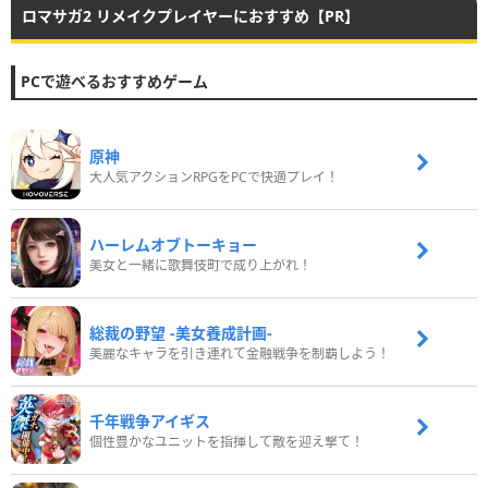
ロマサガ2 リメイクプレイヤーにおすすめ【PR】
PCで遊べるおすすめゲーム
原神
大人気アクションRPGをPCで快適プレイ！
ハーレムオブトーキョー
美女と一緒に歌舞伎町で成り上がれ！
総裁の野望 -美女養成計画-
美麗なキャラを引き連れて金融戦争を制覇しよう！
千年戦争アイギス
個性豊かなユニットを指揮して敵を迎え撃て！