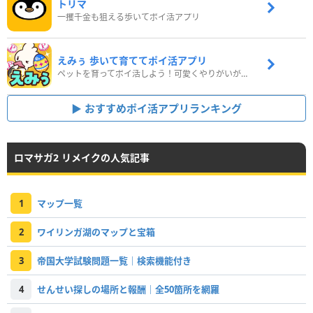
トリマ
一攫千金も狙える歩いてポイ活アプリ
えみぅ 歩いて育ててポイ活アプリ
ペットを育ってポイ活しよう！可愛くやりがいがある新感覚アプリ
おすすめポイ活アプリランキング
ロマサガ2 リメイクの人気記事
1
マップ一覧
2
ワイリンガ湖のマップと宝箱
3
帝国大学試験問題一覧｜検索機能付き
4
せんせい探しの場所と報酬｜全50箇所を網羅