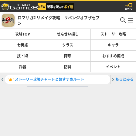
ロマサガ2 リメイク攻略｜リベンジオブザセブ
ン
攻略TOP
せんせい探し
ストーリー攻略
七英雄
クラス
キャラ
技・術
陣形
おすすめ編成
武器
防具
イベント
ストーリー攻略チャートとおすすめルート
もっとみる
最終皇帝
1
2