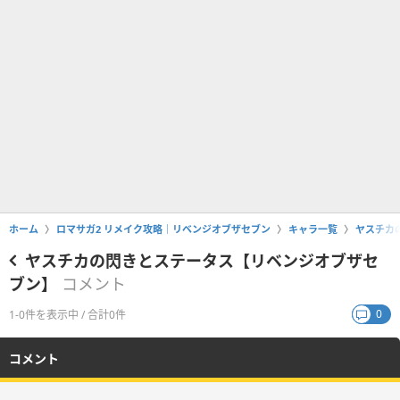
ホーム
ロマサガ2 リメイク攻略｜リベンジオブザセブン
キャラ一覧
ヤスチカ
ヤスチカの閃きとステータス【リベンジオブザセ
ブン】
コメント
0
1-0件を表示中 / 合計0件
コメント