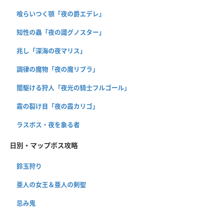
喰らいつく顎「夜の爵エデレ」
知性の蟲「夜の識グノスター」
兆し「深海の夜マリス」
調律の魔物「夜の魔リブラ」
闇駆ける狩人「夜光の騎士フルゴール」
霧の裂け目「夜の霞カリゴ」
ラスボス・夜を象る者
日別・マップボス攻略
鈴玉狩り
亜人の女王＆亜人の剣聖
忌み鬼