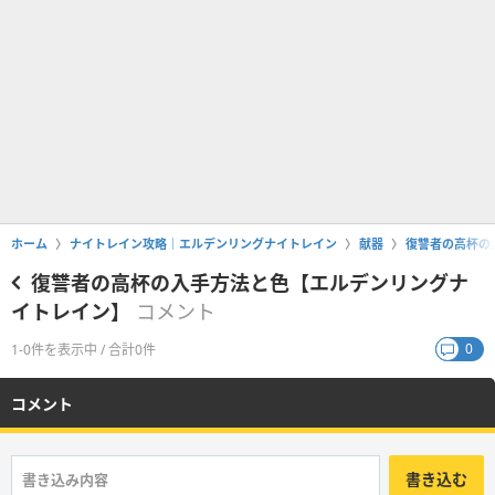
ホーム
ナイトレイン攻略｜エルデンリングナイトレイン
献器
復讐者の高杯の
復讐者の高杯の入手方法と色【エルデンリングナ
イトレイン】
コメント
0
1-0件を表示中 / 合計0件
コメント
書き込む