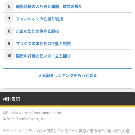
6
魔術師塔の入り方と報酬｜紋章の場所
7
ファルシオンの性能と戦技
8
爪痕の聖印の性能と戦技
9
マリケスの黒き剣の性能と戦技
10
隠者の評価と使い方・立ち回り
人気記事ランキングをもっと見る
権利表記
©Bandai Namco Entertainment Inc.
©2025 FromSoftware, Inc.
当サイトのコンテンツ内で使用しているゲーム画像の著作権その他の知的財産