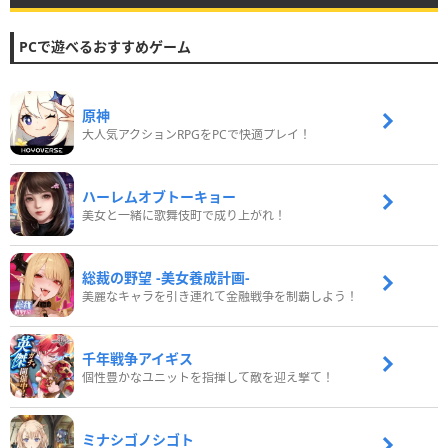
PCで遊べるおすすめゲーム
原神
大人気アクションRPGをPCで快適プレイ！
ハーレムオブトーキョー
美女と一緒に歌舞伎町で成り上がれ！
総裁の野望 -美女養成計画-
美麗なキャラを引き連れて金融戦争を制覇しよう！
千年戦争アイギス
個性豊かなユニットを指揮して敵を迎え撃て！
ミナシゴノシゴト