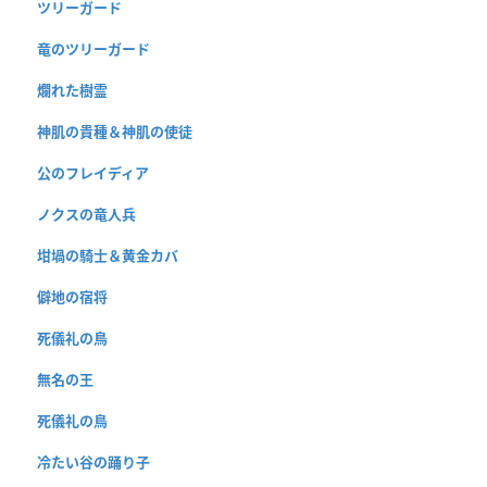
ツリーガード
竜のツリーガード
爛れた樹霊
神肌の貴種＆神肌の使徒
公のフレイディア
ノクスの竜人兵
坩堝の騎士＆黄金カバ
僻地の宿将
死儀礼の鳥
無名の王
死儀礼の鳥
冷たい谷の踊り子