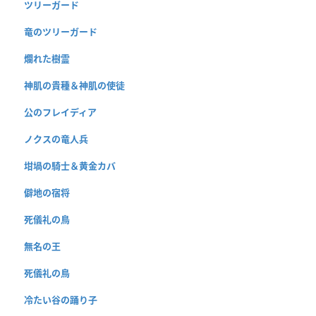
ツリーガード
竜のツリーガード
爛れた樹霊
神肌の貴種＆神肌の使徒
公のフレイディア
ノクスの竜人兵
坩堝の騎士＆黄金カバ
僻地の宿将
死儀礼の鳥
無名の王
死儀礼の鳥
冷たい谷の踊り子