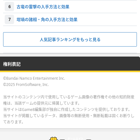
6
古竜の雷撃の入手方法と効果
7
坩堝の諸相・角の入手方法と効果
人気記事ランキングをもっと見る
権利表記
©Bandai Namco Entertainment Inc.
©2025 FromSoftware, Inc.
当サイトのコンテンツ内で使用しているゲーム画像の著作権その他の知的財産
権は、当該ゲームの提供元に帰属しています。
当サイトはGame8編集部が独自に作成したコンテンツを提供しております。
当サイトが掲載しているデータ、画像等の無断使用・無断転載は固くお断りし
ております。