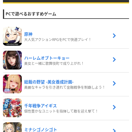
PCで遊べるおすすめゲーム
原神
大人気アクションRPGをPCで快適プレイ！
ハーレムオブトーキョー
美女と一緒に歌舞伎町で成り上がれ！
総裁の野望 -美女養成計画-
美麗なキャラを引き連れて金融戦争を制覇しよう！
千年戦争アイギス
個性豊かなユニットを指揮して敵を迎え撃て！
ミナシゴノシゴト