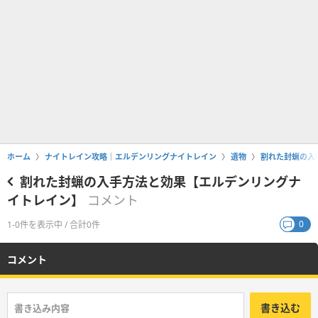
ホーム
ナイトレイン攻略｜エルデンリングナイトレイン
遺物
割れた封蝋の入
割れた封蝋の入手方法と効果【エルデンリングナ
イトレイン】
コメント
0
1-0件を表示中 / 合計0件
コメント
書き込む