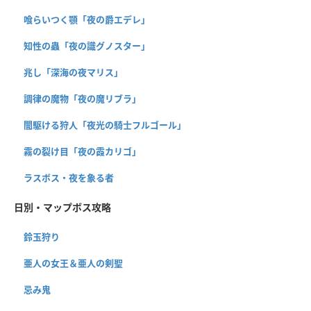
喰らいつく顎「夜の爵エデレ」
知性の蟲「夜の識グノスター」
兆し「深海の夜マリス」
調律の魔物「夜の魔リブラ」
闇駆ける狩人「夜光の騎士フルゴール」
霧の裂け目「夜の霞カリゴ」
ラスボス・夜を象る者
日別・マップボス攻略
鈴玉狩り
亜人の女王＆亜人の剣聖
忌み鬼