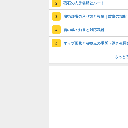
砥石の入手場所とルート
2
魔術師塔の入り方と報酬｜紋章の場所
3
雷の羊の効果と対応武器
4
マップ画像と各拠点の場所（深き夜用
5
もっと