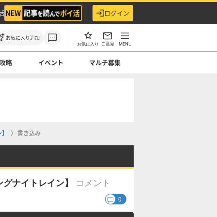
活
ログイン
お気に入り追加
ご意見
MENU
お気に入り
攻略
イベント
マルチ募集
ン】
書き込み
コメント
ングナイトレイン】
0