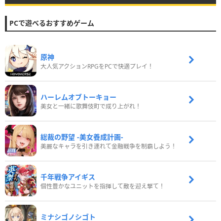
PCで遊べるおすすめゲーム
原神
大人気アクションRPGをPCで快適プレイ！
ハーレムオブトーキョー
美女と一緒に歌舞伎町で成り上がれ！
総裁の野望 -美女養成計画-
美麗なキャラを引き連れて金融戦争を制覇しよう！
千年戦争アイギス
個性豊かなユニットを指揮して敵を迎え撃て！
ミナシゴノシゴト