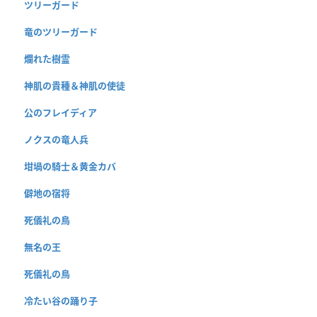
ツリーガード
竜のツリーガード
爛れた樹霊
神肌の貴種＆神肌の使徒
公のフレイディア
ノクスの竜人兵
坩堝の騎士＆黄金カバ
僻地の宿将
死儀礼の鳥
無名の王
死儀礼の鳥
冷たい谷の踊り子