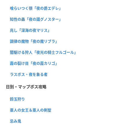
喰らいつく顎「夜の爵エデレ」
知性の蟲「夜の識グノスター」
兆し「深海の夜マリス」
調律の魔物「夜の魔リブラ」
闇駆ける狩人「夜光の騎士フルゴール」
霧の裂け目「夜の霞カリゴ」
ラスボス・夜を象る者
日別・マップボス攻略
鈴玉狩り
亜人の女王＆亜人の剣聖
忌み鬼