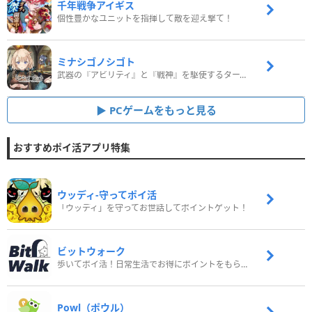
千年戦争アイギス
個性豊かなユニットを指揮して敵を迎え撃て！
ミナシゴノシゴト
武器の『アビリティ』と『戦神』を駆使するターン制コマンドバトルRPG！
PCゲームをもっと見る
おすすめポイ活アプリ特集
ウッディ‐守ってポイ活
「ウッディ」を守ってお世話してポイントゲット！
ビットウォーク
歩いてポイ活！日常生活でお得にポイントをもらおう
Powl（ポウル）