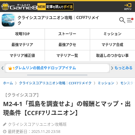
クライシスコアリユニオン攻略｜CCFF7リメイ
ク
攻略TOP
ストーリー
ミッション
最強マテリア
最強アクセ
マテリア合成
マテリア補正値
マテリア一覧
取返しのつかない事
グレムリンの弱点やドロップアイテム
もっとみる
ザイドリ
1
2
ホーム
クライシスコアリユニオン攻略｜CCFF7リメイク
ミッション
モンスタ
【クライシスコア】
M2-4-1「孤島を調査せよ」の報酬とマップ・出
現条件【CCFF7リユニオン】
クライシスコアリユニオン攻略班
最終更新日：2025.11.20 23:58