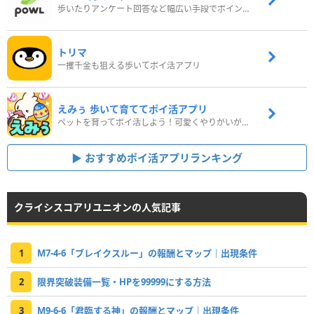
歩いたりアンケート回答など幅広い手段でポイントをゲット
トリマ
一攫千金も狙える歩いてポイ活アプリ
えみぅ 歩いて育ててポイ活アプリ
ペットを育ってポイ活しよう！可愛くやりがいがある新感覚アプリ
おすすめポイ活アプリランキング
クライシスコアリユニオンの人気記事
1
M7-4-6「ブレイクスルー」の報酬とマップ｜出現条件
2
限界突破装備一覧・HPを99999にする方法
3
M9-6-6「君臨する神」の報酬とマップ｜出現条件