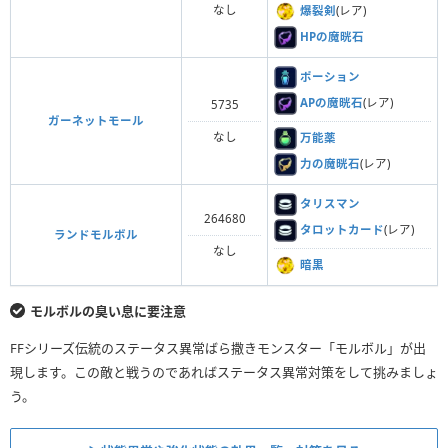
なし
爆裂剣
(レア)
HPの魔晄石
ポーション
APの魔晄石
(レア)
5735
ガーネットモール
なし
万能薬
力の魔晄石
(レア)
タリスマン
264680
タロットカード
(レア)
ランドモルボル
なし
暗黒
モルボルの臭い息に要注意
FFシリーズ伝統のステータス異常ばら撒きモンスター「モルボル」が出
現します。この敵と戦うのであればステータス異常対策をして挑みましょ
う。