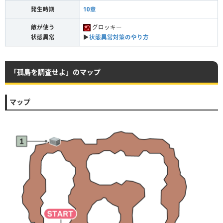
発生時期
10章
敵が使う
グロッキー
状態異常
▶︎
状態異常対策のやり方
「孤島を調査せよ」のマップ
マップ