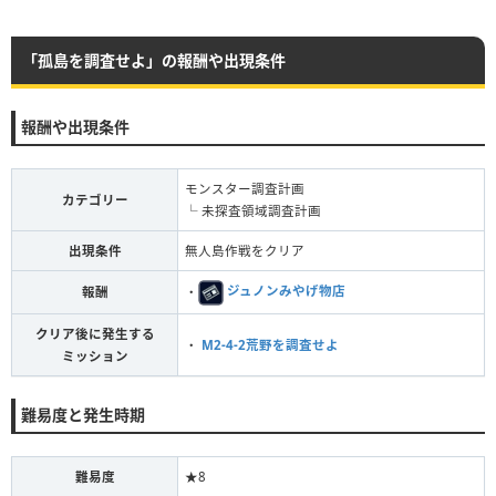
「孤島を調査せよ」の報酬や出現条件
報酬や出現条件
モンスター調査計画
カテゴリー
└ 未探査領域調査計画
出現条件
無人島作戦をクリア
・
ジュノンみやげ物店
報酬
クリア後に発生する
・
M2-4-2荒野を調査せよ
ミッション
難易度と発生時期
難易度
★8