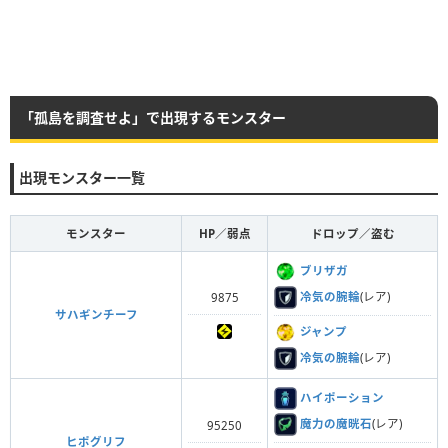
「孤島を調査せよ」で出現するモンスター
出現モンスター一覧
モンスター
HP／弱点
ドロップ／盗む
ブリザガ
冷気の腕輪
(レア)
9875
サハギンチーフ
ジャンプ
冷気の腕輪
(レア)
ハイポーション
魔力の魔晄石
(レア)
95250
ヒポグリフ