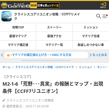
クライシスコアリユニオン攻略｜CCFF7リメイ
ク
攻略TOP
ストーリー
ミッション
最強マテリア
最強アクセ
マテリア合成
マテリア補正値
マテリア一覧
取返しのつかない事
マテリアの補正値の上げ方・+100にする方法
もっとみる
M9-6
1
2
ホーム
クライシスコアリユニオン攻略｜CCFF7リメイク
ミッション
モンスタ
【クライシスコア】
M2-1-6「荒野･･･真実」の報酬とマップ・出現
条件【CCFF7リユニオン】
クライシスコアリユニオン攻略班
最終更新日：2025.11.20 23:58