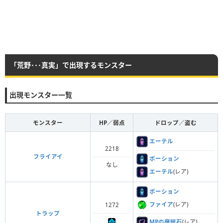
「荒野･･･真実」で出現するモンスター
出現モンスター一覧
モンスター
HP／弱点
ドロップ／盗む
エーテル
2218
フライアイ
ポーション
なし
エーテル
(レア)
ポーション
ファイア
(レア)
1272
トラップ
MPの魔晄石
(レア)