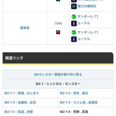
魔力の魔晄石
サンダー
(レア)
エーテル
1944
雷神鳥
サンダー
(レア)
エーテル
関連リンク
M2モンスター調査計画TOPに戻る
M2-1：ミッドガル・モンスター
M2-1-1：発端…はじまり
M2-1-2：郊外…接近
M2-1-3：伍番街…出没
M2-1-4：スラム街…自衛団
M2-1-5：街道…封鎖
M2-1-6：荒野…真実