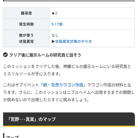
難易度
★2
発生時期
5 / 7章
敵が使う
なし
状態異常
▶︎
状態異常対策のやり方
クリア後に展示ルームの研究員と話そう
このミッションをクリアした後、神羅ビルの展示ルームにいる研究員と
ミスリルツールが手に入ります。
これはサブイベント「
続・花売りワゴン作成
」でワゴン作成の材料とな
ります。さらに、このミッションはニブルヘイムへ出発するまでの期間し
か挑めないので出現したらすぐに挑みましょう。
「荒野･･･真実」のマップ
マップ