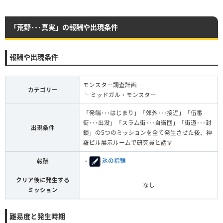
「荒野･･･真実」の報酬や出現条件
報酬や出現条件
モンスター調査計画
カテゴリー
└ ミッドガル・モンスター
「発端･･･はじまり」「郊外･･･接近」「伍番
街･･･出没」「スラム街･･･自衛団」「街道･･･封
出現条件
鎖」の5つのミッションを全て発生させた後、神
羅ビル展示ルームで研究員と話す
・
氷の指輪
報酬
クリア後に発生する
なし
ミッション
難易度と発生時期