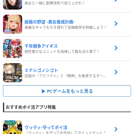
美女と一緒に歌舞伎町で成り上がれ！
総裁の野望 -美女養成計画-
美麗なキャラを引き連れて金融戦争を制覇しよう！
千年戦争アイギス
個性豊かなユニットを指揮して敵を迎え撃て！
ミナシゴノシゴト
武器の『アビリティ』と『戦神』を駆使するターン制コマンドバトルRPG！
PCゲームをもっと見る
おすすめポイ活アプリ特集
ウッディ‐守ってポイ活
「ウッディ」を守ってお世話してポイントゲット！