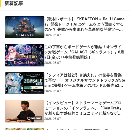
新着記事
【取材レポート】『KRAFTON × ReLU Game
s』開発トーク！AIはゲームをどう面白くする
のか？ 失敗から生まれた革新的な開発ツール
と現場のリアル
2026.08.07
この宇宙からボードゲームが集結！オンライ
ン対戦ゲーム『GALAST（ギャラスト）』8月
7日(金)より事前登録開始！
2026.08.07
『ソフィアは嘘と引き換えに』の世界を音楽
で再びーー オリジナルサウンドトラックがSte
amに登場! ゲーム本編とのバンドル販売&20%
オフ記念セールも実施中!
2026.08.07
【インタビュー】ストリーマーはゲームプロ
モーションの「インフラ」へ。『CastCraft』
が創り出す熱狂的コミュニティと新たなゲー
ムPR戦略
2026.08.07