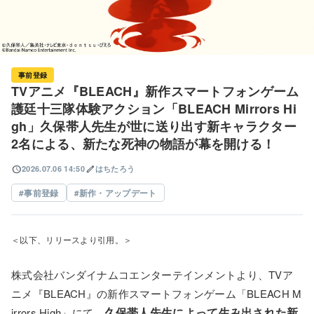
事前登録
TVアニメ『BLEACH』新作スマートフォンゲーム
護廷十三隊体験アクション「BLEACH Mirrors Hi
gh」久保帯人先生が世に送り出す新キャラクター
2名による、新たな死神の物語が幕を開ける！
schedule
edit
2026.07.06 14:50
はちたろう
事前登録
新作・アップデート
＜以下、リリースより引用。＞
株式会社バンダイナムコエンターテインメントより、TVア
ニメ『BLEACH』の新作スマートフォンゲーム「BLEACH M
久保帯人先生によって生み出された新
irrors High」にて、