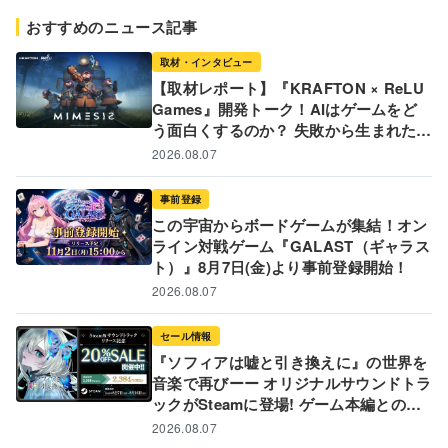
おすすめのニュース記事
取材・インタビュー
【取材レポート】『KRAFTON × ReLU
Games』開発トーク！AIはゲームをど
う面白くするのか？ 失敗から生まれた革
新的な開発ツールと現場のリアル
2026.08.07
事前登録
この宇宙からボードゲームが集結！オン
ライン対戦ゲーム『GALAST（ギャラス
ト）』8月7日(金)より事前登録開始！
2026.08.07
セール情報
『ソフィアは嘘と引き換えに』の世界を
音楽で再びーー オリジナルサウンドトラ
ックがSteamに登場! ゲーム本編とのバ
ンドル販売&20%オフ記念セールも実施
2026.08.07
中!