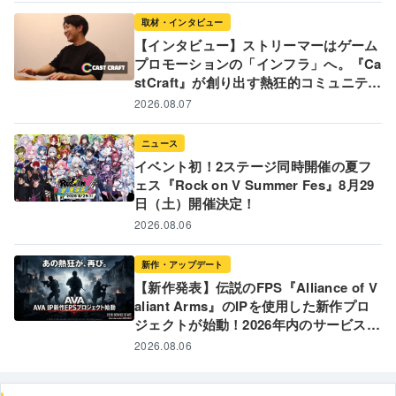
取材・インタビュー
【インタビュー】ストリーマーはゲーム
プロモーションの「インフラ」へ。『Ca
stCraft』が創り出す熱狂的コミュニティ
と新たなゲームPR戦略
2026.08.07
ニュース
イベント初！2ステージ同時開催の夏フ
ェス『Rock on V Summer Fes』8月29
日（土）開催決定！
2026.08.06
新作・アップデート
【新作発表】伝説のFPS『Alliance of V
aliant Arms』のIPを使用した新作プロ
ジェクトが始動！2026年内のサービス開
始に向けて制作発表 〜 あの熱狂が、再
2026.08.06
び。FPSの「原体験」への回帰を目指す
新プロジェクトの全貌とは 〜