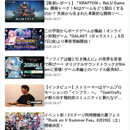
【取材レポート】『KRAFTON × ReLU Game
s』開発トーク！AIはゲームをどう面白くする
のか？ 失敗から生まれた革新的な開発ツール
と現場のリアル
2026.08.07
この宇宙からボードゲームが集結！オンライ
ン対戦ゲーム『GALAST（ギャラスト）』8月
7日(金)より事前登録開始！
2026.08.07
『ソフィアは嘘と引き換えに』の世界を音楽
で再びーー オリジナルサウンドトラックがSte
amに登場! ゲーム本編とのバンドル販売&20%
オフ記念セールも実施中!
2026.08.07
【インタビュー】ストリーマーはゲームプロ
モーションの「インフラ」へ。『CastCraft』
が創り出す熱狂的コミュニティと新たなゲー
ムPR戦略
2026.08.07
イベント初！2ステージ同時開催の夏フェス
『Rock on V Summer Fes』8月29日（土）
開催決定！