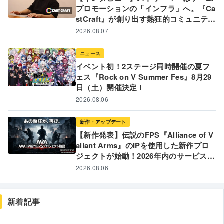
プロモーションの「インフラ」へ。『Ca
stCraft』が創り出す熱狂的コミュニティ
と新たなゲームPR戦略
2026.08.07
ニュース
イベント初！2ステージ同時開催の夏フ
ェス『Rock on V Summer Fes』8月29
日（土）開催決定！
2026.08.06
新作・アップデート
【新作発表】伝説のFPS『Alliance of V
aliant Arms』のIPを使用した新作プロ
ジェクトが始動！2026年内のサービス開
始に向けて制作発表 〜 あの熱狂が、再
2026.08.06
び。FPSの「原体験」への回帰を目指す
新プロジェクトの全貌とは 〜
新着記事