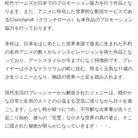
松竹ゲームズが日本でのプロモーション協力を行う作品とな
ります。また、アニメに特化した世界的な配信サービスであ
るCrunchyroll（クランチロール）も本作品のプロモーション
協力を行っております。
本作は、日本をはじめとした世界各国で過去に生まれた不朽
の名作アニメの数々からインスピレーションを得た作品とな
っており、アートスタイルが今までになく特徴的です。プレ
イヤーは小さなテラリウムの町に住む、明るく元気な11歳の
少女ジェニーとなり、物語の世界へと足を踏み入れます。
現代生活のプレッシャーから解放されたジェニーは、穏やか
な日常と近所の人々との心温まる交流に浸りながら日々を過
ごします。しかし時が経つにつれ、不可解な出来事が次々と
起こり始め、彼らの「完璧」な小さな世界の真の姿と、そこ
に隠された秘密が明らかになっていきます・・・。