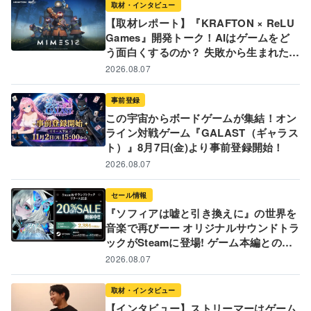
取材・インタビュー
【取材レポート】『KRAFTON × ReLU
Games』開発トーク！AIはゲームをど
う面白くするのか？ 失敗から生まれた革
新的な開発ツールと現場のリアル
2026.08.07
事前登録
この宇宙からボードゲームが集結！オン
ライン対戦ゲーム『GALAST（ギャラス
ト）』8月7日(金)より事前登録開始！
2026.08.07
セール情報
『ソフィアは嘘と引き換えに』の世界を
音楽で再びーー オリジナルサウンドトラ
ックがSteamに登場! ゲーム本編とのバ
ンドル販売&20%オフ記念セールも実施
2026.08.07
中!
取材・インタビュー
【インタビュー】ストリーマーはゲーム