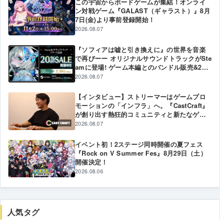
この宇宙からボードゲームが集結！オンライ
ン対戦ゲーム『GALAST（ギャラスト）』8月
7日(金)より事前登録開始！
2026.08.07
『ソフィアは嘘と引き換えに』の世界を音楽
で再びーー オリジナルサウンドトラックがSte
amに登場! ゲーム本編とのバンドル販売&20%
オフ記念セールも実施中!
2026.08.07
【インタビュー】ストリーマーはゲームプロ
モーションの「インフラ」へ。『CastCraft』
が創り出す熱狂的コミュニティと新たなゲー
ムPR戦略
2026.08.07
イベント初！2ステージ同時開催の夏フェス
『Rock on V Summer Fes』8月29日（土）
開催決定！
2026.08.06
人気タグ