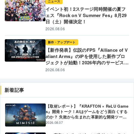
ニュース
イベント初！2ステージ同時開催の夏フ
ェス『Rock on V Summer Fes』8月29
日（土）開催決定！
2026.08.06
新作・アップデート
【新作発表】伝説のFPS『Alliance of V
aliant Arms』のIPを使用した新作プロ
ジェクトが始動！2026年内のサービス開
始に向けて制作発表 〜 あの熱狂が、再
2026.08.06
び。FPSの「原体験」への回帰を目指す
新プロジェクトの全貌とは 〜
新着記事
【取材レポート】『KRAFTON × ReLU Game
s』開発トーク！AIはゲームをどう面白くする
のか？ 失敗から生まれた革新的な開発ツール
と現場のリアル
2026.08.07