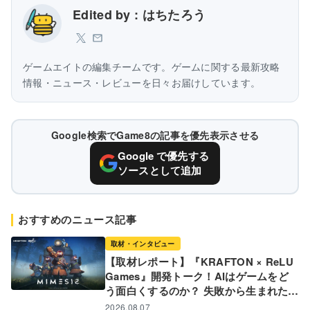
Edited by : はちたろう
ゲームエイトの編集チームです。ゲームに関する最新攻略
情報・ニュース・レビューを日々お届けしています。
Google検索でGame8の記事を優先表示させる
Google で優先する
ソースとして追加
おすすめのニュース記事
取材・インタビュー
【取材レポート】『KRAFTON × ReLU
Games』開発トーク！AIはゲームをど
う面白くするのか？ 失敗から生まれた革
新的な開発ツールと現場のリアル
2026.08.07