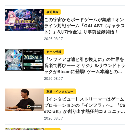
事前登録
この宇宙からボードゲームが集結！オン
ライン対戦ゲーム『GALAST（ギャラス
ト）』8月7日(金)より事前登録開始！
2026.08.07
セール情報
『ソフィアは嘘と引き換えに』の世界を
音楽で再びーー オリジナルサウンドトラ
ックがSteamに登場! ゲーム本編とのバ
ンドル販売&20%オフ記念セールも実施
2026.08.07
中!
取材・インタビュー
【インタビュー】ストリーマーはゲーム
プロモーションの「インフラ」へ。『Ca
stCraft』が創り出す熱狂的コミュニティ
と新たなゲームPR戦略
2026.08.07