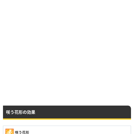
咲う花形の効果
咲う花形