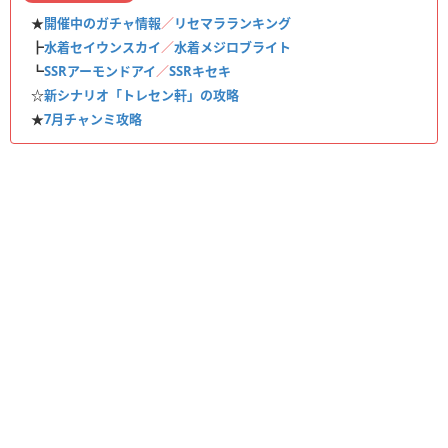
★
開催中のガチャ情報
／
リセマラランキング
┣
水着セイウンスカイ
／
水着メジロブライト
┗
SSRアーモンドアイ
／
SSRキセキ
☆
新シナリオ「トレセン軒」の攻略
★
7月チャンミ攻略