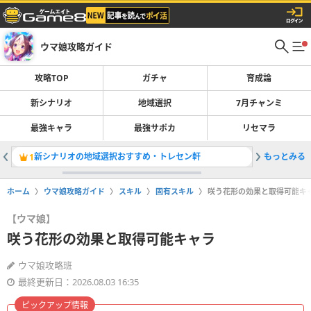
ウマ娘攻略ガイド
攻略TOP
ガチャ
育成論
新シナリオ
地域選択
7月チャンミ
最強キャラ
最強サポカ
リセマラ
新シナリオの地域選択おすすめ・トレセン軒
もっとみる
ラーメン
1
2
ホーム
ウマ娘攻略ガイド
スキル
固有スキル
咲う花形の効果と取得可能キ
【ウマ娘】
咲う花形の効果と取得可能キャラ
ウマ娘攻略班
最終更新日：2026.08.03 16:35
ピックアップ情報