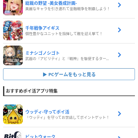
総裁の野望 -美女養成計画-
美麗なキャラを引き連れて金融戦争を制覇しよう！
千年戦争アイギス
個性豊かなユニットを指揮して敵を迎え撃て！
ミナシゴノシゴト
武器の『アビリティ』と『戦神』を駆使するターン制コマンドバトルRPG！
PCゲームをもっと見る
おすすめポイ活アプリ特集
ウッディ‐守ってポイ活
「ウッディ」を守ってお世話してポイントゲット！
ビットウォーク