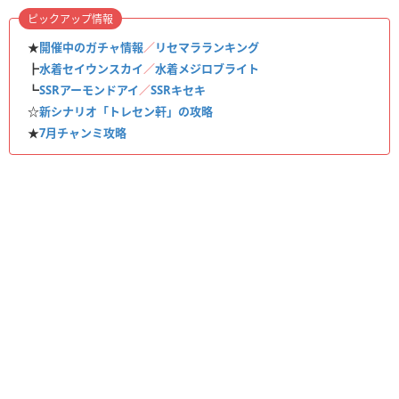
ピックアップ情報
★
開催中のガチャ情報
／
リセマラランキング
┣
水着セイウンスカイ
／
水着メジロブライト
┗
SSRアーモンドアイ
／
SSRキセキ
☆
新シナリオ「トレセン軒」の攻略
★
7月チャンミ攻略