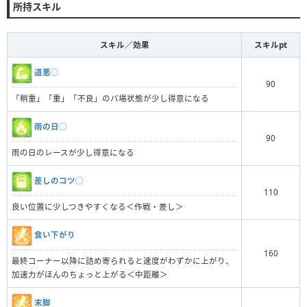
所持スキル
スキル／効果
スキルpt
道悪◯
90
「稍重」「重」「不良」のバ場状態が少し得意になる
雨の日◯
90
雨の日のレースが少し得意になる
差しのコツ◯
110
良い位置に少しつきやすくなる＜作戦・差し＞
食い下がり
160
最終コーナー以降に詰め寄られると速度がわずかに上がり、
加速力がほんのちょっと上がる＜中距離＞
末脚