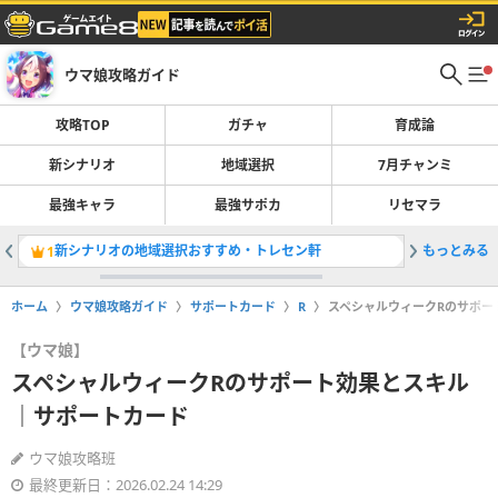
ウマ娘攻略ガイド
攻略TOP
ガチャ
育成論
新シナリオ
地域選択
7月チャンミ
最強キャラ
最強サポカ
リセマラ
新シナリオの地域選択おすすめ・トレセン軒
もっとみる
最強キャ
1
2
ホーム
ウマ娘攻略ガイド
サポートカード
R
スペシャルウィークRのサポー
【ウマ娘】
スペシャルウィークRのサポート効果とスキル
｜サポートカード
ウマ娘攻略班
最終更新日：2026.02.24 14:29