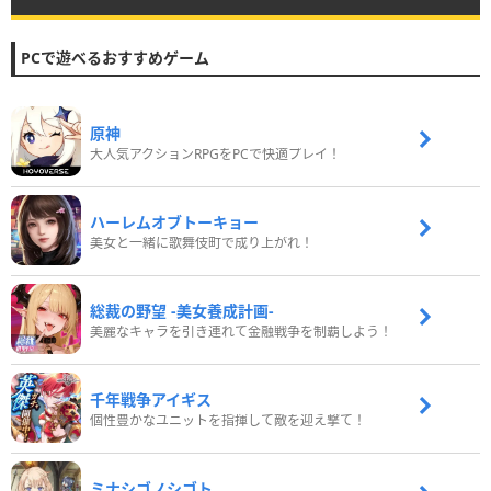
PCで遊べるおすすめゲーム
原神
大人気アクションRPGをPCで快適プレイ！
ハーレムオブトーキョー
美女と一緒に歌舞伎町で成り上がれ！
総裁の野望 -美女養成計画-
美麗なキャラを引き連れて金融戦争を制覇しよう！
千年戦争アイギス
個性豊かなユニットを指揮して敵を迎え撃て！
ミナシゴノシゴト