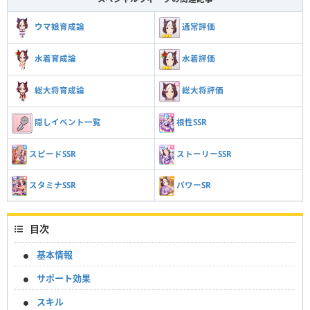
ウマ娘育成論
通常評価
水着育成論
水着評価
総大将育成論
総大将評価
根性SSR
隠しイベント一覧
スピードSSR
ストーリーSSR
スタミナSSR
パワーSR
目次
基本情報
サポート効果
スキル