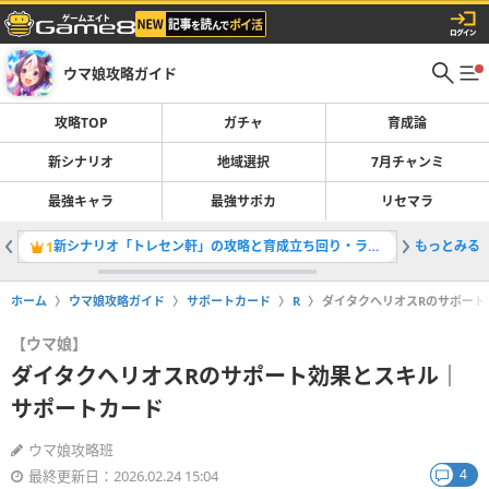
ウマ娘攻略ガイド
攻略TOP
ガチャ
育成論
新シナリオ
地域選択
7月チャンミ
最強キャラ
最強サポカ
リセマラ
新シナリオ「トレセン軒」の攻略と育成立ち回り・ラーメンシナリオ
もっとみる
秋ウマ娘
1
2
ホーム
ウマ娘攻略ガイド
サポートカード
R
ダイタクヘリオスRのサポート
【ウマ娘】
ダイタクヘリオスRのサポート効果とスキル｜
サポートカード
ウマ娘攻略班
4
最終更新日：2026.02.24 15:04