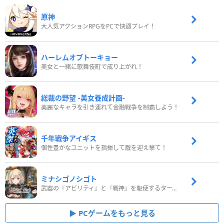
原神
大人気アクションRPGをPCで快適プレイ！
ハーレムオブトーキョー
美女と一緒に歌舞伎町で成り上がれ！
総裁の野望 -美女養成計画-
美麗なキャラを引き連れて金融戦争を制覇しよう！
千年戦争アイギス
個性豊かなユニットを指揮して敵を迎え撃て！
ミナシゴノシゴト
武器の『アビリティ』と『戦神』を駆使するターン制コマンドバトルRPG！
PCゲームをもっと見る