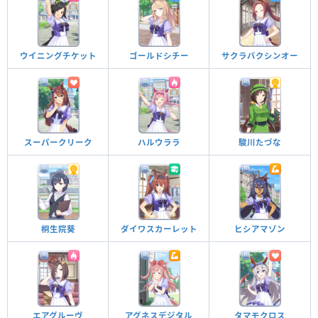
ウイニングチケット
ゴールドシチー
サクラバクシンオー
スーパークリーク
ハルウララ
駿川たづな
桐生院葵
ダイワスカーレット
ヒシアマゾン
エアグルーヴ
アグネスデジタル
タマモクロス