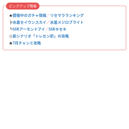
ピックアップ情報
★
開催中のガチャ情報
／
リセマラランキング
┣
水着セイウンスカイ
／
水着メジロブライト
┗
SSRアーモンドアイ
／
SSRキセキ
☆
新シナリオ「トレセン軒」の攻略
★
7月チャンミ攻略