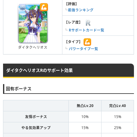
【評価】
└
最強ランキング
【レア度】
└
Rサポートカード一覧
【タイプ】
ダイタクヘリオス
└
パワータイプ一覧
ダイタクヘリオスRのサポート効果
固有ボーナス
無凸Lv.20
完凸Lv.40
友情ボーナス
10%
15%
やる気効果アップ
15%
25%