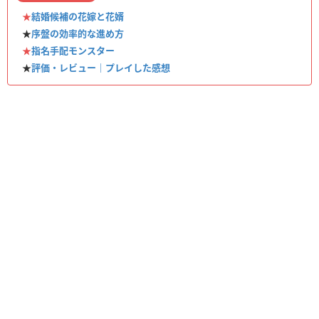
★
結婚候補の花嫁と花婿
★
序盤の効率的な進め方
★
指名手配モンスター
★
評価・レビュー｜プレイした感想