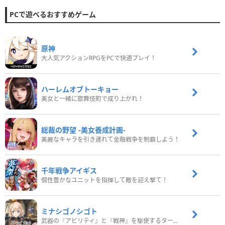
PCで遊べるおすすめゲーム
原神
大人気アクションRPGをPCで快適プレイ！
ハーレムオブトーキョー
美女と一緒に歌舞伎町で成り上がれ！
総裁の野望 -美女養成計画-
美麗なキャラを引き連れて金融戦争を制覇しよう！
千年戦争アイギス
個性豊かなユニットを指揮して敵を迎え撃て！
ミナシゴノシゴト
武器の『アビリティ』と『戦神』を駆使するターン制コマンドバトルRPG！