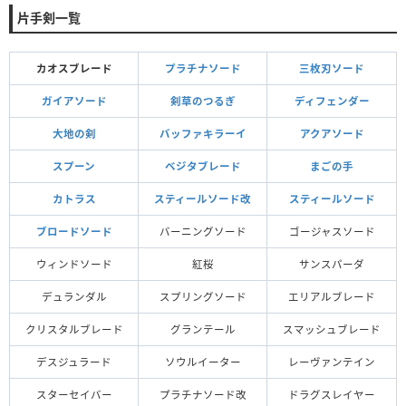
片手剣一覧
カオスブレード
プラチナソード
三枚刃ソード
ガイアソード
剣草のつるぎ
ディフェンダー
大地の剣
バッファキラーイ
アクアソード
スプーン
ベジタブレード
まごの手
カトラス
スティールソード改
スティールソード
ブロードソード
バーニングソード
ゴージャスソード
ウィンドソード
紅桜
サンスパーダ
デュランダル
スプリングソード
エリアルブレード
クリスタルブレード
グランテール
スマッシュブレード
デスジュラード
ソウルイーター
レーヴァンテイン
スターセイバー
プラチナソード改
ドラグスレイヤー