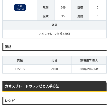
攻撃
549
防御
0
魔攻
35
魔防
0
効果
スタン+6、マヒ攻+20%
価格
買値
売値
鍛冶屋で購入
125105
2100
3段階目拡張後
カオスブレードのレシピと入手方法
レシピ