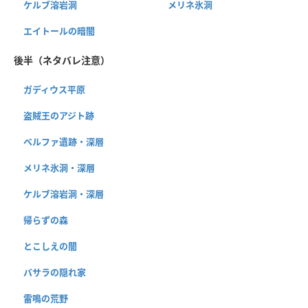
ケルブ溶岩洞
メリネ氷洞
エイトールの暗闇
後半（ネタバレ注意）
ガディウス平原
盗賊王のアジト跡
ベルファ遺跡・深層
メリネ氷洞・深層
ケルブ溶岩洞・深層
帰らずの森
とこしえの闇
バサラの隠れ家
雷鳴の荒野