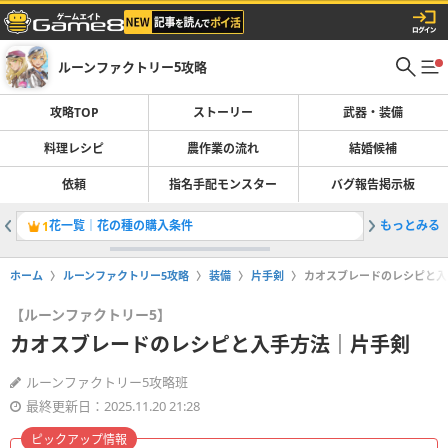
ルーンファクトリー5攻略
攻略TOP
ストーリー
武器・装備
料理レシピ
農作業の流れ
結婚候補
依頼
指名手配モンスター
バグ報告掲示板
花一覧｜花の種の購入条件
もっとみる
指名手配
1
2
ホーム
ルーンファクトリー5攻略
装備
片手剣
カオスブレードのレシピと入
【ルーンファクトリー5】
カオスブレードのレシピと入手方法｜片手剣
ルーンファクトリー5攻略班
最終更新日：2025.11.20 21:28
ピックアップ情報