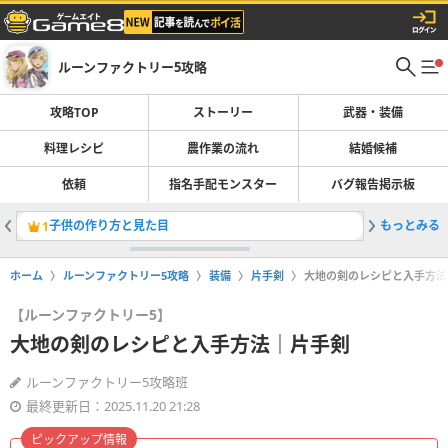
ルーンファクトリー5攻略
攻略TOP
ストーリー
武器・装備
料理レシピ
農作業の流れ
結婚候補
依頼
指名手配モンスター
バグ報告掲示板
子供の作り方と見た目
もっとみる
金策（お
1
2
ホーム
ルーンファクトリー5攻略
装備
片手剣
大地の剣のレシピと入手方法
【ルーンファクトリー5】
大地の剣のレシピと入手方法｜片手剣
ルーンファクトリー5攻略班
最終更新日：2025.11.20 21:28
ピックアップ情報