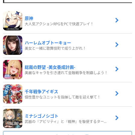
原神
大人気アクションRPGをPCで快適プレイ！
ハーレムオブトーキョー
美女と一緒に歌舞伎町で成り上がれ！
総裁の野望 -美女養成計画-
美麗なキャラを引き連れて金融戦争を制覇しよう！
千年戦争アイギス
個性豊かなユニットを指揮して敵を迎え撃て！
ミナシゴノシゴト
武器の『アビリティ』と『戦神』を駆使するターン制コマンドバトルRPG！