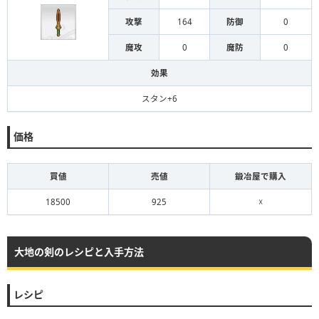
攻撃
164
防御
0
魔攻
0
魔防
0
効果
スタン+6
価格
買値
売値
鍛冶屋で購入
18500
925
☓
大地の剣のレシピと入手方法
レシピ