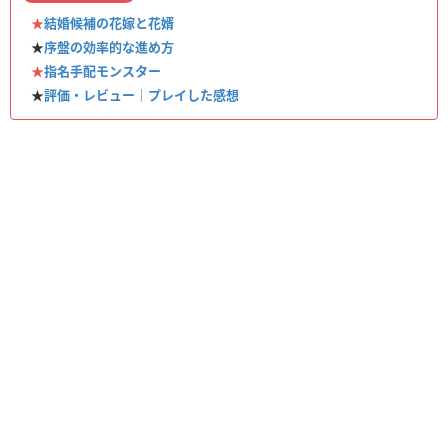
★
結婚候補の花嫁と花婿
★
序盤の効率的な進め方
★
指名手配モンスター
★
評価・レビュー｜プレイした感想