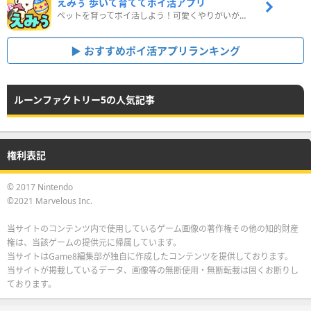
えみぅ 歩いて育ててポイ活アプリ
ペットを育ってポイ活しよう！可愛くやりがいがある新感覚アプリ
おすすめポイ活アプリランキング
ルーンファクトリー5の人気記事
権利表記
© 2017 Nintendo
©2021 Marvelous Inc.
当サイトのコンテンツ内で使用しているゲーム画像の著作権その他の知的財産
権は、当該ゲームの提供元に帰属しています。
当サイトはGame8編集部が独自に作成したコンテンツを提供しております。
当サイトが掲載しているデータ、画像等の無断使用・無断転載は固くお断りし
ております。