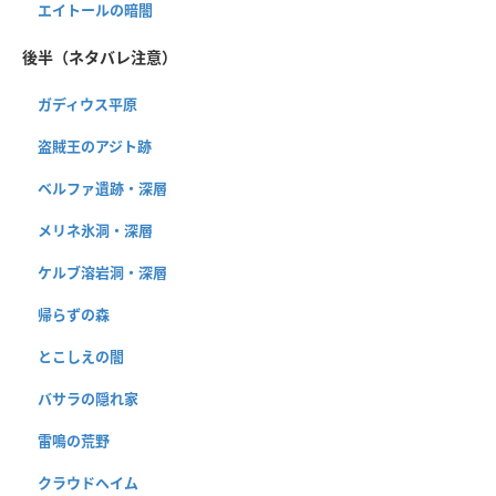
エイトールの暗闇
後半（ネタバレ注意）
ガディウス平原
盗賊王のアジト跡
ベルファ遺跡・深層
メリネ氷洞・深層
ケルブ溶岩洞・深層
帰らずの森
とこしえの闇
バサラの隠れ家
雷鳴の荒野
クラウドヘイム