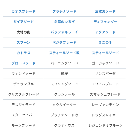
カオスブレード
プラチナソード
三枚刃ソード
ガイアソード
剣草のつるぎ
ディフェンダー
大地の剣
バッファキラーイ
アクアソード
スプーン
ベジタブレード
まごの手
カトラス
スティールソード改
スティールソード
ブロードソード
バーニングソード
ゴージャスソード
ウィンドソード
紅桜
サンスパーダ
デュランダル
スプリングソード
エリアルブレード
クリスタルブレード
グランテール
スマッシュブレード
デスジュラード
ソウルイーター
レーヴァンテイン
スターセイバー
プラチナソード改
ドラグスレイヤー
ルーンブレード
グラディウス
レジェンドオブルーン