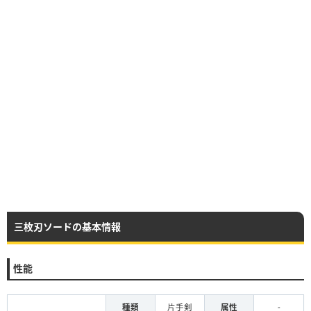
三枚刃ソードの基本情報
性能
種類
片手剣
属性
-