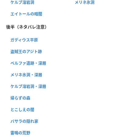
ケルブ溶岩洞
メリネ氷洞
エイトールの暗闇
後半（ネタバレ注意）
ガディウス平原
盗賊王のアジト跡
ベルファ遺跡・深層
メリネ氷洞・深層
ケルブ溶岩洞・深層
帰らずの森
とこしえの闇
バサラの隠れ家
雷鳴の荒野