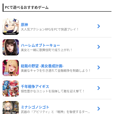
PCで遊べるおすすめゲーム
原神
大人気アクションRPGをPCで快適プレイ！
ハーレムオブトーキョー
美女と一緒に歌舞伎町で成り上がれ！
総裁の野望 -美女養成計画-
美麗なキャラを引き連れて金融戦争を制覇しよう！
千年戦争アイギス
個性豊かなユニットを指揮して敵を迎え撃て！
ミナシゴノシゴト
武器の『アビリティ』と『戦神』を駆使するターン制コマンドバトルRPG！