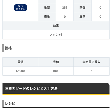
攻撃
355
防御
0
魔攻
0
魔防
0
効果
スタン+6
価格
買値
売値
鍛冶屋で購入
66000
1000
☓
三枚刃ソードのレシピと入手方法
レシピ