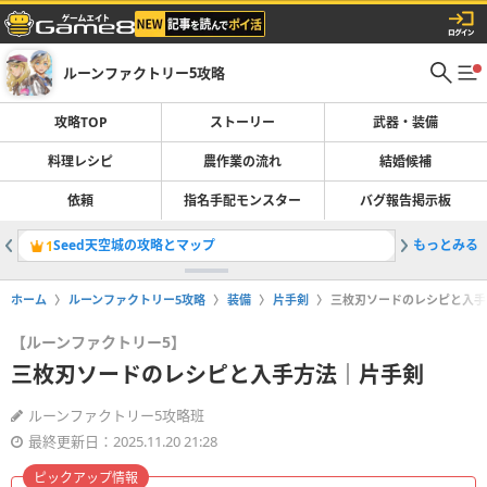
ルーンファクトリー5攻略
攻略TOP
ストーリー
武器・装備
料理レシピ
農作業の流れ
結婚候補
依頼
指名手配モンスター
バグ報告掲示板
Seed天空城の攻略とマップ
もっとみる
1
ホーム
ルーンファクトリー5攻略
装備
片手剣
三枚刃ソードのレシピと入手
【ルーンファクトリー5】
三枚刃ソードのレシピと入手方法｜片手剣
ルーンファクトリー5攻略班
最終更新日：2025.11.20 21:28
ピックアップ情報