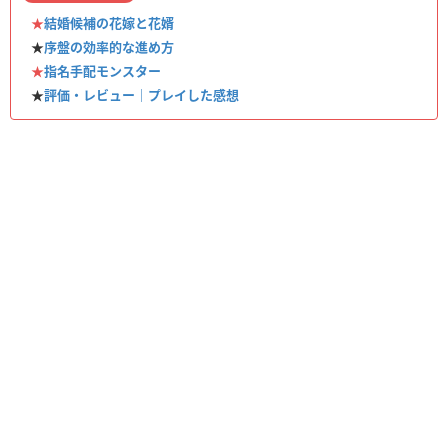
★
結婚候補の花嫁と花婿
★
序盤の効率的な進め方
★
指名手配モンスター
★
評価・レビュー｜プレイした感想