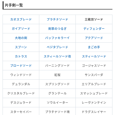
片手剣一覧
カオスブレード
プラチナソード
三枚刃ソード
ガイアソード
剣草のつるぎ
ディフェンダー
大地の剣
バッファキラーイ
アクアソード
スプーン
ベジタブレード
まごの手
カトラス
スティールソード改
スティールソード
ブロードソード
バーニングソード
ゴージャスソード
ウィンドソード
紅桜
サンスパーダ
デュランダル
スプリングソード
エリアルブレード
クリスタルブレード
グランテール
スマッシュブレード
デスジュラード
ソウルイーター
レーヴァンテイン
スターセイバー
プラチナソード改
ドラグスレイヤー