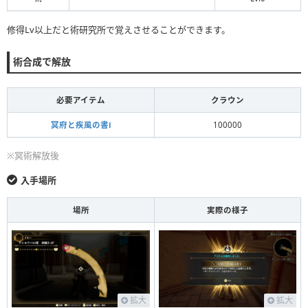
修得Lv以上だと術研究所で覚えさせることができます。
術合成で解放
必要アイテム
クラウン
冥府と疾風の書Ⅰ
100000
※冥術解放後
入手場所
場所
実際の様子
拡大
拡大