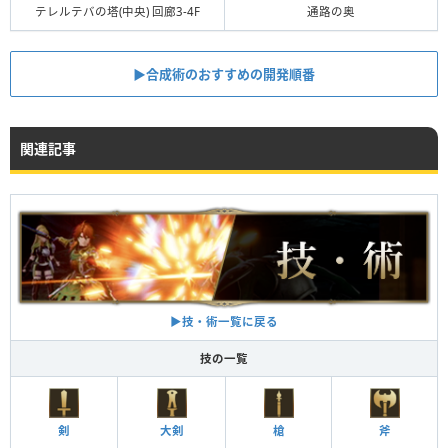
通路の奥
テレルテバの塔(中央) 回廊3-4F
▶︎合成術のおすすめの開発順番
関連記事
▶︎技・術一覧に戻る
技の一覧
剣
大剣
槍
斧