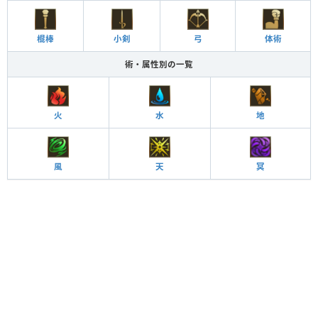
棍棒
小剣
弓
体術
術・属性別の一覧
火
水
地
風
天
冥