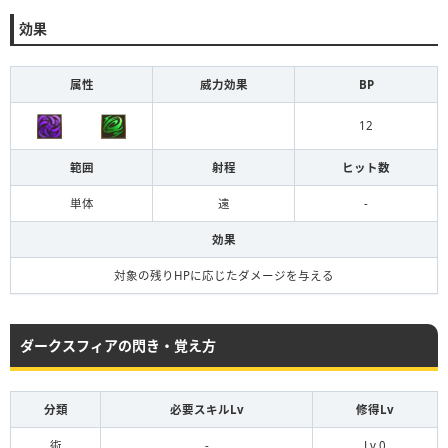
効果
属性
威力効果
BP
12
範囲
射程
ヒット数
単体
遠
-
効果
対象の残りHPに応じたダメージを与える
ダークスフィアの閃き・覚え方
分類
必要スキルLv
修得Lv
術
-
Lv.0