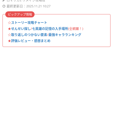
ロマサガ2 リメイク攻略班
最終更新日：2025.11.21 10:27
ピックアップ情報
☆
ストーリー攻略チャート
★
せんせい探し
/
七英雄の記憶の入手場所
(全網羅！)
☆
取り返しのつかない要素
/
最強キャラランキング
★
評価レビュー・感想まとめ