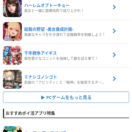
ハーレムオブトーキョー
美女と一緒に歌舞伎町で成り上がれ！
総裁の野望 -美女養成計画-
美麗なキャラを引き連れて金融戦争を制覇しよう！
千年戦争アイギス
個性豊かなユニットを指揮して敵を迎え撃て！
ミナシゴノシゴト
武器の『アビリティ』と『戦神』を駆使するターン制コマンドバトルRPG！
PCゲームをもっと見る
おすすめポイ活アプリ特集