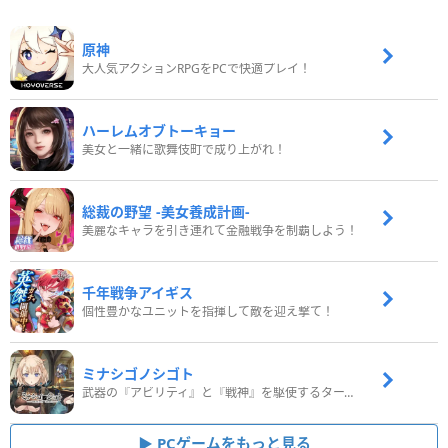
原神
大人気アクションRPGをPCで快適プレイ！
ハーレムオブトーキョー
美女と一緒に歌舞伎町で成り上がれ！
総裁の野望 -美女養成計画-
美麗なキャラを引き連れて金融戦争を制覇しよう！
千年戦争アイギス
個性豊かなユニットを指揮して敵を迎え撃て！
ミナシゴノシゴト
武器の『アビリティ』と『戦神』を駆使するターン制コマンドバトルRPG！
PCゲームをもっと見る