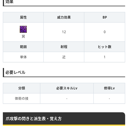
効果
属性
威力効果
BP
12
0
冥
範囲
射程
ヒット数
単体
近
1
必要レベル
分類
必要スキルLv
修得Lv
体術の技
-
-
爪攻撃の閃きと派生表・覚え方