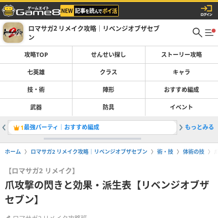
ロマサガ2 リメイク攻略｜リベンジオブザセブ
ン
攻略TOP
せんせい探し
ストーリー攻略
七英雄
クラス
キャラ
技・術
陣形
おすすめ編成
武器
防具
イベント
最強パーティ｜おすすめ編成
もっとみる
せんせい
1
2
ホーム
ロマサガ2 リメイク攻略｜リベンジオブザセブン
術・技
体術の技
【ロマサガ2 リメイク】
爪攻撃の閃きと効果・派生表【リベンジオブザ
セブン】