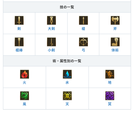
技の一覧
剣
大剣
槍
斧
棍棒
小剣
弓
体術
術・属性別の一覧
火
水
地
風
天
冥