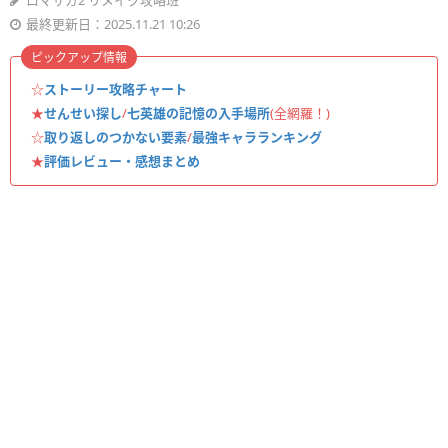
ロマサガ2 リメイク攻略班
最終更新日：2025.11.21 10:26
ピックアップ情報
☆
ストーリー攻略チャート
★
せんせい探し
/
七英雄の記憶の入手場所
(全網羅！)
☆
取り返しのつかない要素
/
最強キャラランキング
★
評価レビュー・感想まとめ