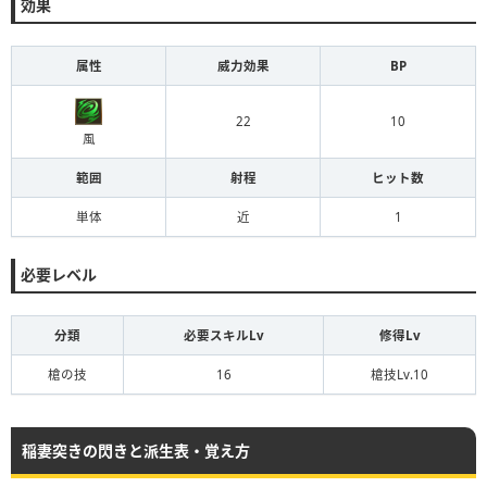
効果
属性
威力効果
BP
22
10
風
範囲
射程
ヒット数
単体
近
1
必要レベル
分類
必要スキルLv
修得Lv
槍の技
16
槍技Lv.10
稲妻突きの閃きと派生表・覚え方