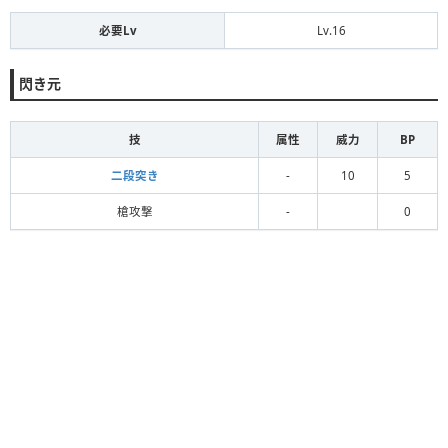
必要Lv
Lv.16
閃き元
技
属性
威力
BP
二段突き
-
10
5
槍攻撃
-
0