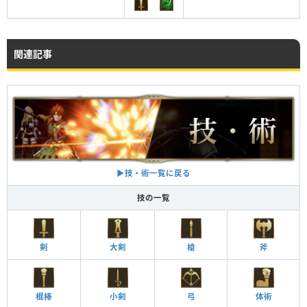
関連記事
▶︎技・術一覧に戻る
技の一覧
剣
大剣
槍
斧
棍棒
小剣
弓
体術