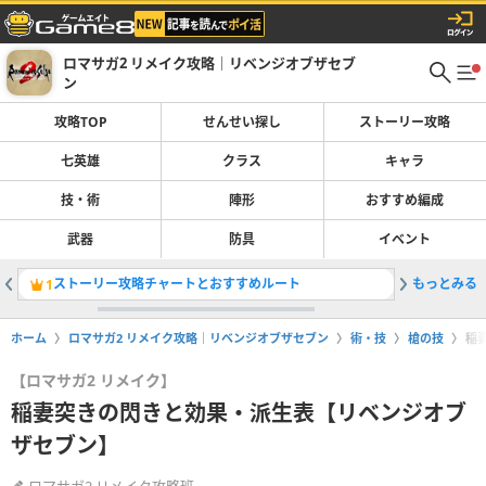
ロマサガ2 リメイク攻略｜リベンジオブザセブ
ン
攻略TOP
せんせい探し
ストーリー攻略
七英雄
クラス
キャラ
技・術
陣形
おすすめ編成
武器
防具
イベント
ストーリー攻略チャートとおすすめルート
もっとみる
マップ一
1
2
ホーム
ロマサガ2 リメイク攻略｜リベンジオブザセブン
術・技
槍の技
稲
【ロマサガ2 リメイク】
稲妻突きの閃きと効果・派生表【リベンジオブ
ザセブン】