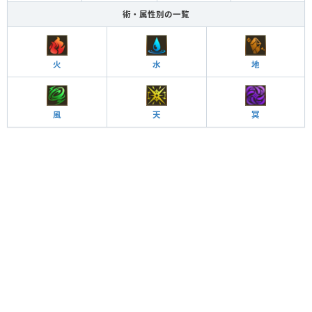
術・属性別の一覧
火
水
地
風
天
冥