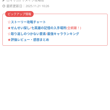
ロマサガ2 リメイク攻略班
最終更新日：2025.11.21 10:26
ピックアップ情報
☆
ストーリー攻略チャート
★
せんせい探し
/
七英雄の記憶の入手場所
(全網羅！)
☆
取り返しのつかない要素
/
最強キャラランキング
★
評価レビュー・感想まとめ