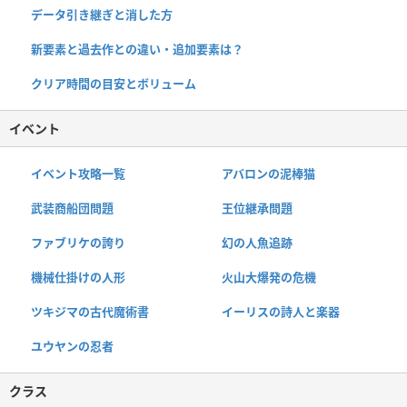
データ引き継ぎと消した方
新要素と過去作との違い・追加要素は？
クリア時間の目安とボリューム
イベント
イベント攻略一覧
アバロンの泥棒猫
武装商船団問題
王位継承問題
ファブリケの誇り
幻の人魚追跡
機械仕掛けの人形
火山大爆発の危機
ツキジマの古代魔術書
イーリスの詩人と楽器
ユウヤンの忍者
クラス