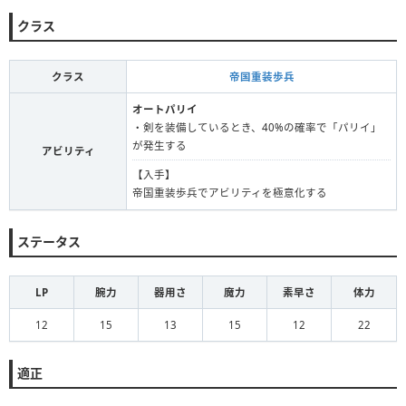
クラス
クラス
帝国重装歩兵
オートパリイ
・剣を装備しているとき、40%の確率で「パリイ」
が発生する
アビリティ
【入手】
帝国重装歩兵でアビリティを極意化する
ステータス
LP
腕力
器用さ
魔力
素早さ
体力
12
15
13
15
12
22
適正