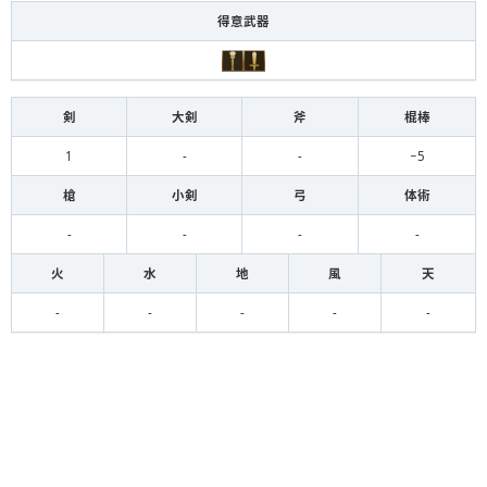
得意武器
剣
大剣
斧
棍棒
1
-
-
−5
槍
小剣
弓
体術
-
-
-
-
火
水
地
風
天
-
-
-
-
-