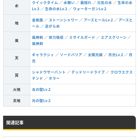
クイックタイム
／
水舞い
／
霧隠れ
／
元気の水
／
生命の水
水
Lv.3
／
生命の水Lv.2
／
ウォーターガンLv.2
金剛盾
／
ストーンシャワー
／
アースヒールLv.2
／
アースヒ
地
ール
／
足がらめ
風神剣
／
体力吸収
／
ミサイルガード
／
エアスクリーン
／
風
風神剣
ギャラクシィ
／
ソードバリア
／
太陽光線
／
月光Lv.2
／
月
天
光
シャドウサーバント
／
デッドリードライブ
／
クロウエクス
冥
テンド
／
ホラー
火地
炎の壁Lv.2
天地
光の壁Lv.2
関連記事