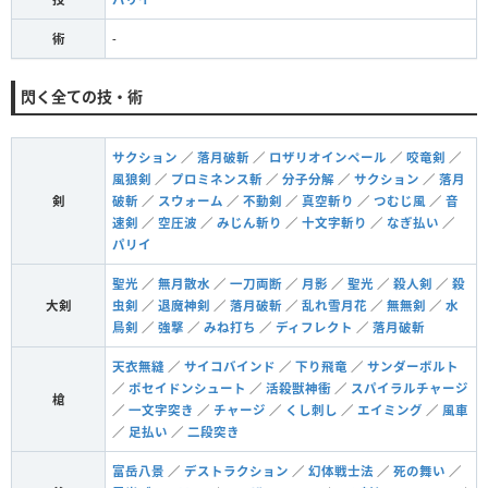
術
-
閃く全ての技・術
サクション
／
落月破斬
／
ロザリオインペール
／
咬竜剣
／
風狼剣
／
プロミネンス斬
／
分子分解
／
サクション
／
落月
剣
破斬
／
スウォーム
／
不動剣
／
真空斬り
／
つむじ風
／
音
速剣
／
空圧波
／
みじん斬り
／
十文字斬り
／
なぎ払い
／
パリイ
聖光
／
無月散水
／
一刀両断
／
月影
／
聖光
／
殺人剣
／
殺
大剣
虫剣
／
退魔神剣
／
落月破斬
／
乱れ雪月花
／
無無剣
／
水
鳥剣
／
強撃
／
みね打ち
／
ディフレクト
／
落月破斬
天衣無縫
／
サイコバインド
／
下り飛竜
／
サンダーボルト
／
ポセイドンシュート
／
活殺獣神衝
／
スパイラルチャージ
槍
／
一文字突き
／
チャージ
／
くし刺し
／
エイミング
／
風車
／
足払い
／
二段突き
富岳八景
／
デストラクション
／
幻体戦士法
／
死の舞い
／