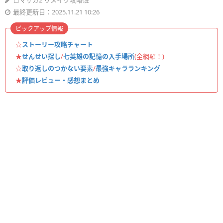
ロマサガ2 リメイク攻略班
最終更新日：2025.11.21 10:26
ピックアップ情報
☆
ストーリー攻略チャート
★
せんせい探し
/
七英雄の記憶の入手場所
(全網羅！)
☆
取り返しのつかない要素
/
最強キャラランキング
★
評価レビュー・感想まとめ