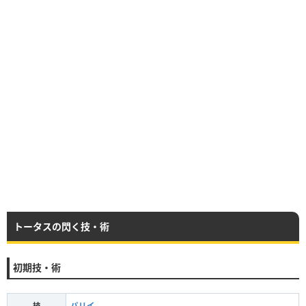
トータスの閃く技・術
初期技・術
技
パリイ