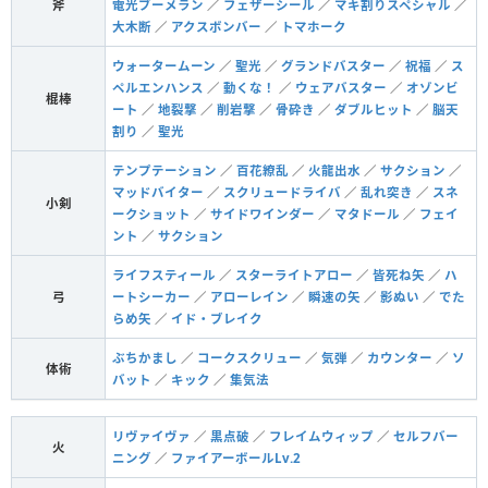
斧
電光ブーメラン
／
フェザーシール
／
マキ割りスペシャル
／
大木断
／
アクスボンバー
／
トマホーク
ウォータームーン
／
聖光
／
グランドバスター
／
祝福
／
ス
ペルエンハンス
／
動くな！
／
ウェアバスター
／
オゾンビ
棍棒
ート
／
地裂撃
／
削岩撃
／
骨砕き
／
ダブルヒット
／
脳天
割り
／
聖光
テンプテーション
／
百花繚乱
／
火龍出水
／
サクション
／
マッドバイター
／
スクリュードライバ
／
乱れ突き
／
スネ
小剣
ークショット
／
サイドワインダー
／
マタドール
／
フェイ
ント
／
サクション
ライフスティール
／
スターライトアロー
／
皆死ね矢
／
ハ
弓
ートシーカー
／
アローレイン
／
瞬速の矢
／
影ぬい
／
でた
らめ矢
／
イド・ブレイク
ぶちかまし
／
コークスクリュー
／
気弾
／
カウンター
／
ソ
体術
バット
／
キック
／
集気法
リヴァイヴァ
／
黒点破
／
フレイムウィップ
／
セルフバー
火
ニング
／
ファイアーボールLv.2