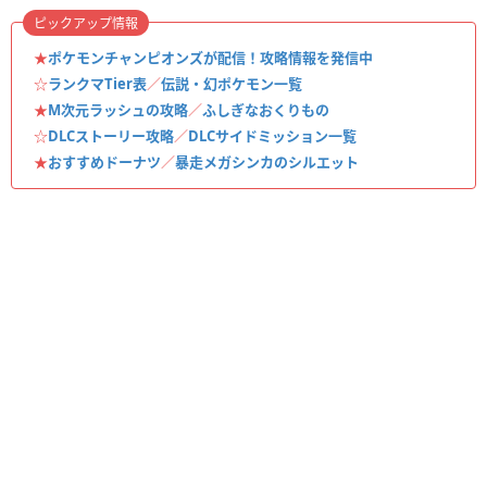
ピックアップ情報
★
ポケモンチャンピオンズが配信！攻略情報を発信中
☆
ランクマTier表
／
伝説・幻ポケモン一覧
★
M次元ラッシュの攻略
／
ふしぎなおくりもの
☆
DLCストーリー攻略
／
DLCサイドミッション一覧
★
おすすめドーナツ
／
暴走メガシンカのシルエット