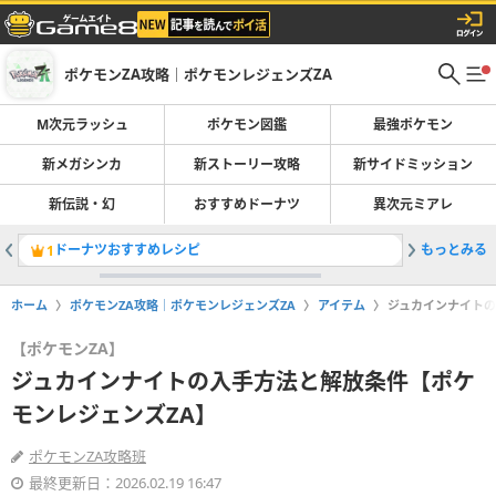
ポケモンZA攻略｜ポケモンレジェンズZA
M次元ラッシュ
ポケモン図鑑
最強ポケモン
新メガシンカ
新ストーリー攻略
新サイドミッション
新伝説・幻
おすすめドーナツ
異次元ミアレ
ドーナツおすすめレシピ
もっとみる
売却用ア
1
2
ホーム
ポケモンZA攻略｜ポケモンレジェンズZA
アイテム
ジュカインナイトの
【ポケモンZA】
ジュカインナイトの入手方法と解放条件【ポケ
モンレジェンズZA】
ポケモンZA攻略班
最終更新日：2026.02.19 16:47