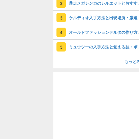
暴走メガシンカの
2
ケルディオ入手方
3
オールドファッシ
4
ミュウツーの入手方
5
もっと