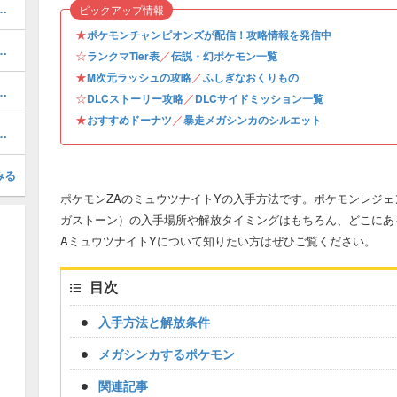
シルエットとおすすめポケモン
ピックアップ情報
★
ポケモンチャンピオンズが配信！攻略情報を発信中
法と出現場所・厳選はできる？
☆
／
ランクマTier表
伝説・幻ポケモン一覧
★
／
M次元ラッシュの攻略
ふしぎなおくりもの
ョンデルタの作り方とレシピ
☆
／
DLCストーリー攻略
DLCサイドミッション一覧
★
／
おすすめドーナツ
暴走メガシンカのシルエット
法と覚える技・ボールのおすすめ
みる
ポケモンZAのミュウツナイトYの入手方法です。ポケモンレジェ
ガストーン）の入手場所や解放タイミングはもちろん、どこにあ
AミュウツナイトYについて知りたい方はぜひご覧ください。
目次
入手方法と解放条件
メガシンカするポケモン
関連記事