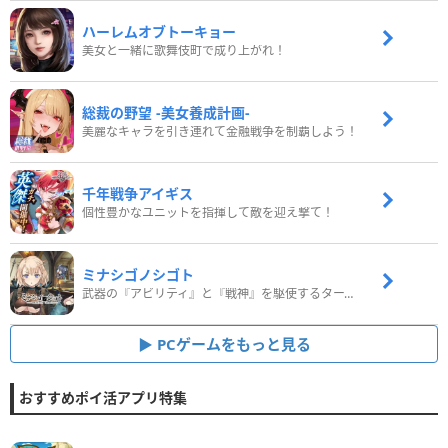
ハーレムオブトーキョー
美女と一緒に歌舞伎町で成り上がれ！
総裁の野望 -美女養成計画-
美麗なキャラを引き連れて金融戦争を制覇しよう！
千年戦争アイギス
個性豊かなユニットを指揮して敵を迎え撃て！
ミナシゴノシゴト
武器の『アビリティ』と『戦神』を駆使するターン制コマンドバトルRPG！
PCゲームをもっと見る
おすすめポイ活アプリ特集