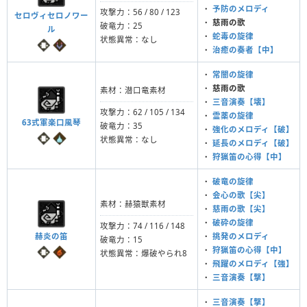
・
予防のメロディ
攻撃力：56 / 80 / 123
セロヴィセロノワー
・
慈雨の歌
破竜力：25
ル
・
蛇毒の旋律
状態異常：なし
・
治癒の奏者【中】
・
常闇の旋律
・
慈雨の歌
素材：潜口竜素材
・
三音演奏【壊】
攻撃力：62 / 105 / 134
・
霊薬の旋律
63式軍楽口風琴
破竜力：35
・
強化のメロディ【破】
状態異常：なし
・
延長のメロディ【破】
・
狩猟笛の心得【中】
・
破竜の旋律
・
会心の歌【尖】
素材：赫猿獣素材
・
慈雨の歌【尖】
・
破砕の旋律
攻撃力：74 / 116 / 148
赫炎の笛
・
挑発のメロディ
破竜力：15
・
狩猟笛の心得【中】
状態異常：爆破やられ8
・
飛躍のメロディ【強】
・
三音演奏【撃】
・
三音演奏【撃】