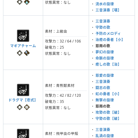
状態異常：なし
・
流水の旋律
・
三音演奏【壊】
・
三音演奏
・
守勢の歌
素材：上級虫
・
予防のメロディ
・
治癒の奏者【小】
攻撃力：32 / 64 / 106
マギアチャーム
・
慈雨の歌
破竜力：25
・
夢幻の旋律
状態異常：なし
・
命脈の旋律
・
癒しの歌【治】
・
慈愛の旋律
・
三音演奏
素材：青熊獣素材
・
闘志の歌
・
虹の奏者【小】
攻撃力：42 / 82 / 120
ドラグマ【壱式】
・
無撃の旋律
破竜力：35
・
慈雨の歌
状態異常：なし
・
攻勢の歌【破】
・
守勢の歌【破】
・
三音演奏
素材：飛甲虫の甲殻
・
乱渦の旋律