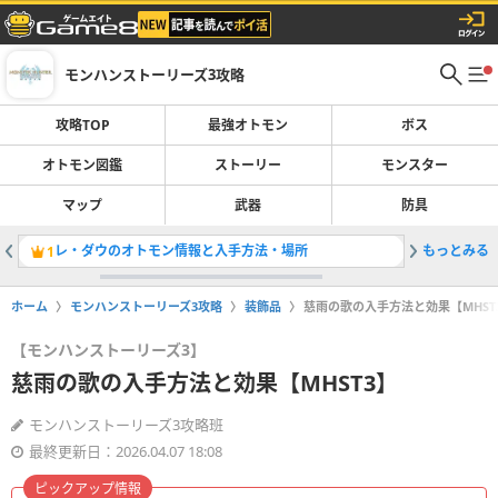
モンハンストーリーズ3攻略
攻略TOP
最強オトモン
ボス
オトモン図鑑
ストーリー
モンスター
マップ
武器
防具
レ・ダウのオトモン情報と入手方法・場所
もっとみる
モンスタ
1
2
ホーム
モンハンストーリーズ3攻略
装飾品
慈雨の歌の入手方法と効果【MHST
【モンハンストーリーズ3】
慈雨の歌の入手方法と効果【MHST3】
モンハンストーリーズ3攻略班
最終更新日：2026.04.07 18:08
ピックアップ情報