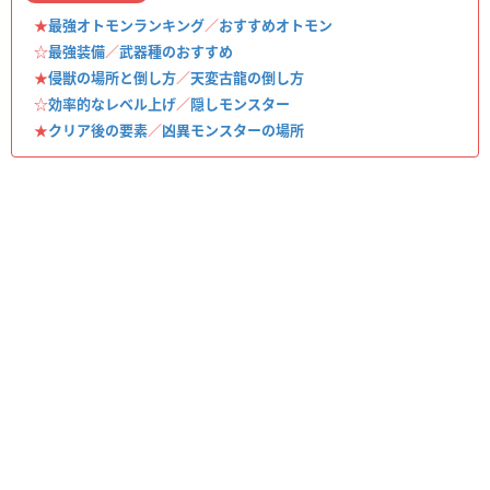
★
最強オトモンランキング
／
おすすめオトモン
☆
最強装備
／
武器種のおすすめ
★
侵獣の場所と倒し方
／
天変古龍の倒し方
☆
効率的なレベル上げ
／
隠しモンスター
★
クリア後の要素
／
凶異モンスターの場所