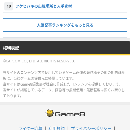
10
ツケヒバキの出現場所と入手素材
人気記事ランキングをもっと見る
権利表記
©CAPCOM CO., LTD. ALL RIGHTS RESERVED.
当サイトのコンテンツ内で使用しているゲーム画像の著作権その他の知的財産
権は、当該ゲームの提供元に帰属しています。
当サイトはGame8編集部が独自に作成したコンテンツを提供しております。
当サイトが掲載しているデータ、画像等の無断使用・無断転載は固くお断りし
ております。
ライター応募
利用規約
プライバシーポリシー