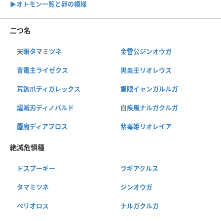
▶︎オトモン一覧と卵の模様
二つ名
天眼タマミツネ
金雷公ジンオウガ
青電主ライゼクス
黒炎王リオレウス
荒鉤爪ティガレックス
隻眼イャンガルルガ
燼滅刃ディノバルド
白疾風ナルガクルガ
鏖魔ディアブロス
紫毒姫リオレイア
絶滅危惧種
ドスプーギー
ラギアクルス
タマミツネ
ジンオウガ
ベリオロス
ナルガクルガ