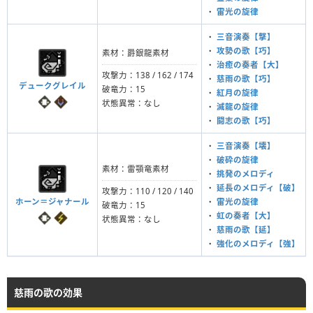
・
雷光の旋律
・
三音演奏【撃】
・
攻勢の歌【巧】
素材：爵銀龍素材
・
治癒の奏者【大】
攻撃力：138 / 162 / 174
・
慈雨の歌【巧】
デュークグレイル
破竜力：15
・
紅月の旋律
状態異常：なし
・
滅龍の旋律
・
闘志の歌【巧】
・
三音演奏【壊】
・
破砕の旋律
素材：雷顎竜素材
・
挑発のメロディ
・
延長のメロディ【破】
攻撃力：110 / 120 / 140
ホーン＝ジャナール
・
雷光の旋律
破竜力：15
・
虹の奏者【大】
状態異常：なし
・
慈雨の歌【延】
・
強化のメロディ【強】
慈雨の歌の効果