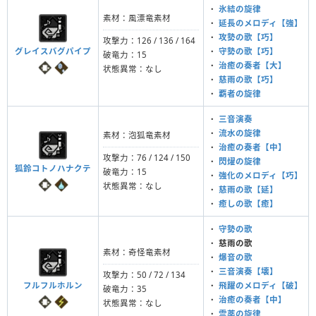
・
氷結の旋律
素材：風漂竜素材
・
延長のメロディ【強】
・
攻勢の歌【巧】
攻撃力：126 / 136 / 164
グレイスバグパイプ
・
守勢の歌【巧】
破竜力：15
・
治癒の奏者【大】
状態異常：なし
・
慈雨の歌【巧】
・
覇者の旋律
・
三音演奏
・
流水の旋律
素材：泡狐竜素材
・
治癒の奏者【中】
攻撃力：76 / 124 / 150
・
閃燿の旋律
狐鈴コトノハナクテ
破竜力：15
・
強化のメロディ【巧】
状態異常：なし
・
慈雨の歌【延】
・
癒しの歌【癒】
・
守勢の歌
・
慈雨の歌
素材：奇怪竜素材
・
爆音の歌
・
三音演奏【壊】
攻撃力：50 / 72 / 134
フルフルホルン
・
飛躍のメロディ【破】
破竜力：35
・
治癒の奏者【中】
状態異常：なし
・
霊薬の旋律