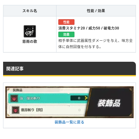
スキル名
性能 / 効果
性能
消費スタミナ20 / 威力50 / 破竜力30
効果
相手単体に武器属性ダメージを与え、味方全
慈雨の歌
体に自然回復を付与する。
関連記事
装飾品一覧に戻る