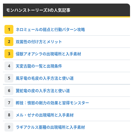
モンハンストーリーズ3の人気記事
1
ネロミェールの弱点と行動パターン攻略
2
双属性の付け方とメリット
3
侵獣アオアシラの出現場所と入手素材
4
天変古龍の一覧と出現条件
5
風牙竜の毛皮の入手方法と使い道
6
翼蛇竜の皮の入手方法と使い道
7
孵技：憤怒の剛力の効果と習得モンスター
8
メル・ゼナの出現場所と入手素材
9
ラギアクルス亜種の出現場所と入手素材