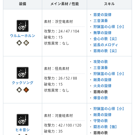
装備
メイン素材 / 性能
スキル
・
慈愛の旋律
・
三音演奏
素材：浮空竜素材
・
狩猟笛の心得【小】
攻撃力：24 / 47 / 104
・
無撃の旋律
ウルムーホルン
破竜力：15
・
会心の歌【尖】
状態異常：なし
・
延長のメロディ
・
慈雨の歌【尖】
・
攻勢の歌
・
三音演奏
素材：怪鳥素材
・
狩猟笛の心得【小】
攻撃力：26 / 52 / 88
・
剛勇の旋律
クックソング
破竜力：15
・
火炎の旋律
状態異常：なし
・
慈雨の歌
・
爆音の歌
・
狩猟笛の心得【小】
・
剛勇の旋律
素材：河童蛙素材
・
守勢の歌
攻撃力：42 / 100 / 120
・
闘志の歌【強】
ヒキ音シ
破竜力：35
・
慈雨の歌