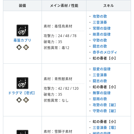
装備
メイン素材 / 性能
スキル
・
攻勢の歌
・
三音演奏
素材：毒怪鳥素材
・
常闇の旋律
・
剛勇の旋律
攻撃力：24 / 48 / 78
毒笛カプリ
・
守勢の歌
破竜力：35
・
闘志の歌
状態異常：毒12
・
奇手のメロディ
・
虹の奏者【小】
・
慈愛の旋律
・
三音演奏
素材：青熊獣素材
・
闘志の歌
・
虹の奏者【小】
攻撃力：42 / 82 / 120
ドラグマ【壱式】
・
無撃の旋律
破竜力：35
・
慈雨の歌
状態異常：なし
・
攻勢の歌【破】
・
守勢の歌【破】
・
虹の奏者【小】
・
三音演奏【壊】
素材：雪獅子素材
・
破砕の旋律