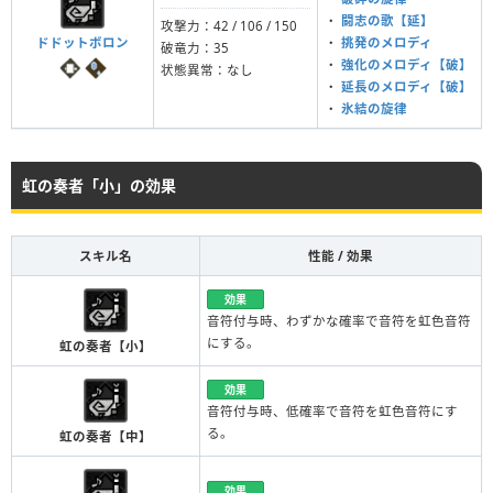
・
闘志の歌【延】
攻撃力：42 / 106 / 150
ドドットボロン
・
挑発のメロディ
破竜力：35
・
強化のメロディ【破】
状態異常：なし
・
延長のメロディ【破】
・
氷結の旋律
虹の奏者「小」の効果
スキル名
性能 / 効果
効果
音符付与時、わずかな確率で音符を虹色音符
にする。
虹の奏者【小】
効果
音符付与時、低確率で音符を虹色音符にす
る。
虹の奏者【中】
効果