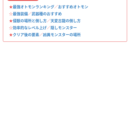
★
最強オトモンランキング
／
おすすめオトモン
☆
最強装備
／
武器種のおすすめ
★
侵獣の場所と倒し方
／
天変古龍の倒し方
☆
効率的なレベル上げ
／
隠しモンスター
★
クリア後の要素
／
凶異モンスターの場所