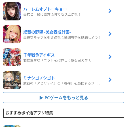
ハーレムオブトーキョー
美女と一緒に歌舞伎町で成り上がれ！
総裁の野望 -美女養成計画-
美麗なキャラを引き連れて金融戦争を制覇しよう！
千年戦争アイギス
個性豊かなユニットを指揮して敵を迎え撃て！
ミナシゴノシゴト
武器の『アビリティ』と『戦神』を駆使するターン制コマンドバトルRPG！
PCゲームをもっと見る
おすすめポイ活アプリ特集