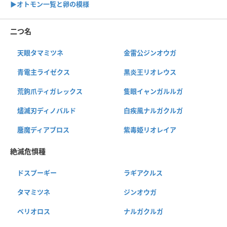
▶︎オトモン一覧と卵の模様
二つ名
天眼タマミツネ
金雷公ジンオウガ
青電主ライゼクス
黒炎王リオレウス
荒鉤爪ティガレックス
隻眼イャンガルルガ
燼滅刃ディノバルド
白疾風ナルガクルガ
鏖魔ディアブロス
紫毒姫リオレイア
絶滅危惧種
ドスプーギー
ラギアクルス
タマミツネ
ジンオウガ
ベリオロス
ナルガクルガ