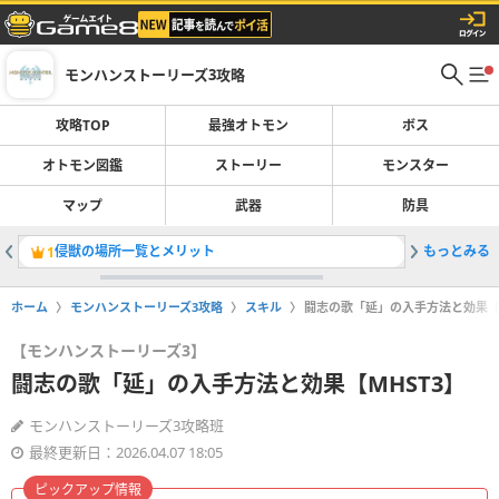
モンハンストーリーズ3攻略
攻略TOP
最強オトモン
ボス
オトモン図鑑
ストーリー
モンスター
マップ
武器
防具
侵獣の場所一覧とメリット
もっとみる
ネロミェ
1
2
ホーム
モンハンストーリーズ3攻略
スキル
闘志の歌「延」の入手方法と効果【M
【モンハンストーリーズ3】
闘志の歌「延」の入手方法と効果【MHST3】
モンハンストーリーズ3攻略班
最終更新日：2026.04.07 18:05
ピックアップ情報