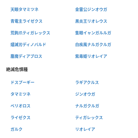
天眼タマミツネ
金雷公ジンオウガ
青電主ライゼクス
黒炎王リオレウス
荒鉤爪ティガレックス
隻眼イャンガルルガ
燼滅刃ディノバルド
白疾風ナルガクルガ
鏖魔ディアブロス
紫毒姫リオレイア
絶滅危惧種
ドスプーギー
ラギアクルス
タマミツネ
ジンオウガ
ベリオロス
ナルガクルガ
ライゼクス
ティガレックス
ガルク
リオレイア