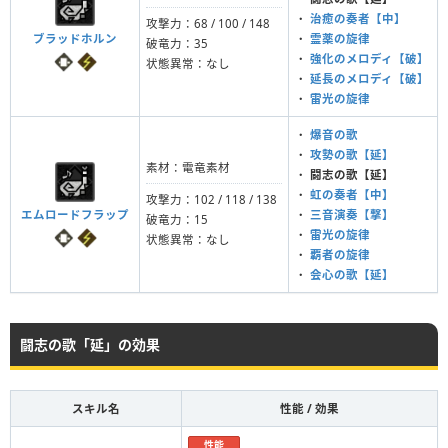
・
治癒の奏者【中】
攻撃力：68 / 100 / 148
ブラッドホルン
・
霊薬の旋律
破竜力：35
・
強化のメロディ【破】
状態異常：なし
・
延長のメロディ【破】
・
雷光の旋律
・
爆音の歌
・
攻勢の歌【延】
素材：電竜素材
・
闘志の歌【延】
・
虹の奏者【中】
攻撃力：102 / 118 / 138
エムロードフラップ
・
三音演奏【撃】
破竜力：15
・
雷光の旋律
状態異常：なし
・
覇者の旋律
・
会心の歌【延】
闘志の歌「延」の効果
スキル名
性能 / 効果
性能