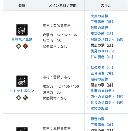
装備
メイン素材 / 性能
スキル
・
火炎の旋律
・
三音演奏【壊】
素材：蛮顎竜素材
・
破砕の旋律
・
攻勢の歌【延】
攻撃力：52 / 62 / 136
蛮顎竜ノ鼻歌
・
飛躍のメロディ【破】
破竜力：35
・
闘志の歌【延】
状態異常：なし
・
挑発のメロディ
・
虹の奏者【中】
・
虹の奏者【小】
・
三音演奏【壊】
素材：雪獅子素材
・
破砕の旋律
・
闘志の歌【延】
攻撃力：42 / 106 / 150
ドドットボロン
・
挑発のメロディ
破竜力：35
・
強化のメロディ【破】
状態異常：なし
・
延長のメロディ【破】
・
氷結の旋律
・
爆音の歌
・
三音演奏【壊】
素材：赤怪竜素材
・
闘志の歌【延】