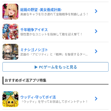
総裁の野望 -美女養成計画-
美麗なキャラを引き連れて金融戦争を制覇しよう！
千年戦争アイギス
個性豊かなユニットを指揮して敵を迎え撃て！
ミナシゴノシゴト
武器の『アビリティ』と『戦神』を駆使するターン制コマンドバトルRPG！
PCゲームをもっと見る
おすすめポイ活アプリ特集
ウッディ‐守ってポイ活
「ウッディ」を守ってお世話してポイントゲット！