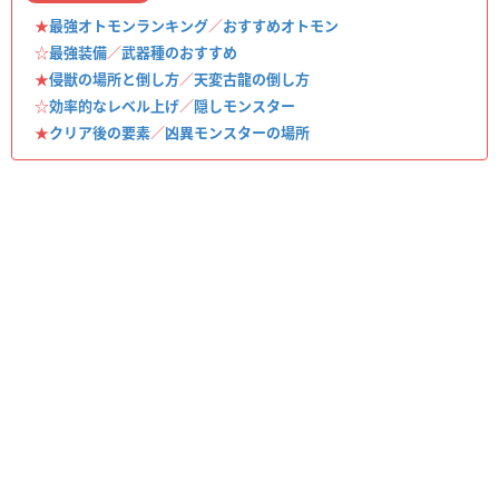
★
最強オトモンランキング
／
おすすめオトモン
☆
最強装備
／
武器種のおすすめ
★
侵獣の場所と倒し方
／
天変古龍の倒し方
☆
効率的なレベル上げ
／
隠しモンスター
★
クリア後の要素
／
凶異モンスターの場所