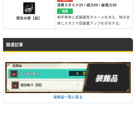
消費スタミナ25 / 威力50 / 破竜力30
効果
相手単体に武器属性ダメージを与え、味方全
闘志の歌【延】
体にスタミナ回復量アップを付与する。
関連記事
装飾品一覧に戻る