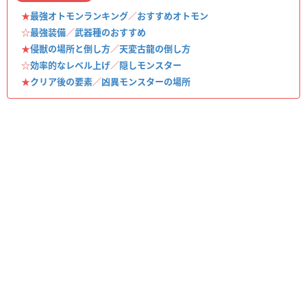
★
最強オトモンランキング
／
おすすめオトモン
☆
最強装備
／
武器種のおすすめ
★
侵獣の場所と倒し方
／
天変古龍の倒し方
☆
効率的なレベル上げ
／
隠しモンスター
★
クリア後の要素
／
凶異モンスターの場所