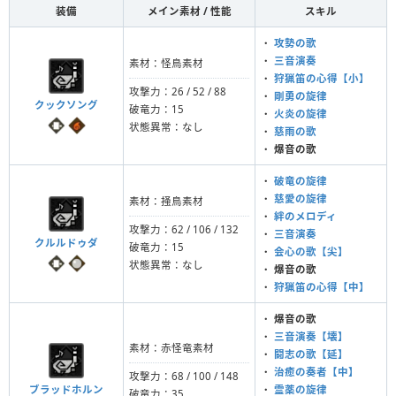
装備
メイン素材 / 性能
スキル
・
攻勢の歌
・
三音演奏
素材：怪鳥素材
・
狩猟笛の心得【小】
攻撃力：26 / 52 / 88
・
剛勇の旋律
クックソング
破竜力：15
・
火炎の旋律
状態異常：なし
・
慈雨の歌
・
爆音の歌
・
破竜の旋律
・
慈愛の旋律
素材：掻鳥素材
・
絆のメロディ
攻撃力：62 / 106 / 132
・
三音演奏
クルルドゥダ
破竜力：15
・
会心の歌【尖】
状態異常：なし
・
爆音の歌
・
狩猟笛の心得【中】
・
爆音の歌
・
三音演奏【壊】
素材：赤怪竜素材
・
闘志の歌【延】
・
治癒の奏者【中】
攻撃力：68 / 100 / 148
ブラッドホルン
・
霊薬の旋律
破竜力：35