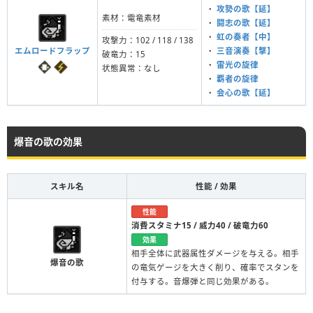
・
攻勢の歌【延】
素材：電竜素材
・
闘志の歌【延】
・
虹の奏者【中】
攻撃力：102 / 118 / 138
エムロードフラップ
・
三音演奏【撃】
破竜力：15
・
雷光の旋律
状態異常：なし
・
覇者の旋律
・
会心の歌【延】
爆音の歌の効果
スキル名
性能 / 効果
性能
消費スタミナ15 / 威力40 / 破竜力60
効果
相手全体に武器属性ダメージを与える。相手
爆音の歌
の竜気ゲージを大きく削り、確率でスタンを
付与する。音爆弾と同じ効果がある。