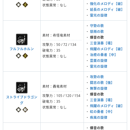
・
強化のメロディ【破】
状態異常：なし
・
延長のメロディ【破】
・
雷光の旋律
・
守勢の歌
・
慈雨の歌
素材：奇怪竜素材
・
爆音の歌
・
三音演奏【壊】
攻撃力：50 / 72 / 134
フルフルホルン
・
飛躍のメロディ【破】
破竜力：35
・
治癒の奏者【中】
状態異常：なし
・
霊薬の旋律
・
雷光の旋律
・
攻勢の歌
・
闘志の歌【強】
素材：轟竜素材
・
無撃の旋律
・
爆音の歌
攻撃力：105 / 120 / 154
ストライプドラゴン
・
三音演奏【壊】
破竜力：35
グ
・
飛躍のメロディ【破】
状態異常：なし
・
虹の奏者【中】
・
疾風の旋律
・
爆音の歌