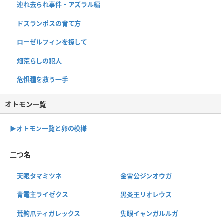
連れ去られ事件・アズラル編
ドスランポスの育て方
ローゼルフィンを探して
畑荒らしの犯人
危惧種を救う一手
オトモン一覧
▶︎オトモン一覧と卵の模様
二つ名
天眼タマミツネ
金雷公ジンオウガ
青電主ライゼクス
黒炎王リオレウス
荒鉤爪ティガレックス
隻眼イャンガルルガ