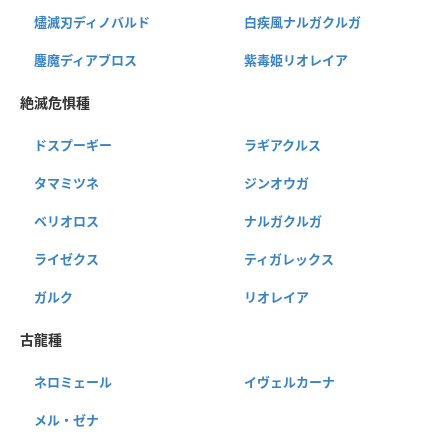
燼滅刃ディノバルド
白疾風ナルガクルガ
鏖魔ディアブロス
紫毒姫リオレイア
絶滅危惧種
ドスプーギー
ラギアクルス
タマミツネ
ジンオウガ
ベリオロス
ナルガクルガ
ライゼクス
ティガレックス
ガルク
リオレイア
古龍種
ネロミェール
イヴェルカーナ
メル・ゼナ