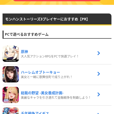
モンハンストーリーズ3プレイヤーにおすすめ【PR】
PCで遊べるおすすめゲーム
原神
大人気アクションRPGをPCで快適プレイ！
ハーレムオブトーキョー
美女と一緒に歌舞伎町で成り上がれ！
総裁の野望 -美女養成計画-
美麗なキャラを引き連れて金融戦争を制覇しよう！
千年戦争アイギス