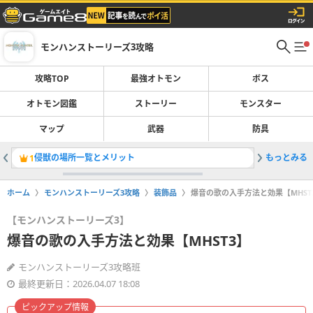
モンハンストーリーズ3攻略
攻略TOP
最強オトモン
ボス
オトモン図鑑
ストーリー
モンスター
マップ
武器
防具
侵獣の場所一覧とメリット
もっとみる
侵獣ネル
1
2
ホーム
モンハンストーリーズ3攻略
装飾品
爆音の歌の入手方法と効果【MHST
【モンハンストーリーズ3】
爆音の歌の入手方法と効果【MHST3】
モンハンストーリーズ3攻略班
最終更新日：2026.04.07 18:08
ピックアップ情報