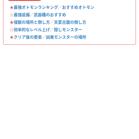
★
最強オトモンランキング
／
おすすめオトモン
☆
最強装備
／
武器種のおすすめ
★
侵獣の場所と倒し方
／
天変古龍の倒し方
☆
効率的なレベル上げ
／
隠しモンスター
★
クリア後の要素
／
凶異モンスターの場所