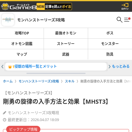
モンハンストーリーズ3攻略
攻略TOP
最強オトモン
ボス
オトモン図鑑
ストーリー
モンスター
マップ
武器
防具
侵獣の場所一覧とメリット
もっとみる
ネロミェ
1
2
ホーム
モンハンストーリーズ3攻略
スキル
剛勇の旋律の入手方法と効果【MHS
【モンハンストーリーズ3】
剛勇の旋律の入手方法と効果【MHST3】
モンハンストーリーズ3攻略班
最終更新日：2026.04.07 18:09
ピックアップ情報