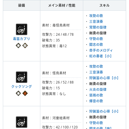
装備
メイン素材 / 性能
スキル
・
攻勢の歌
・
三音演奏
素材：毒怪鳥素材
・
常闇の旋律
・
剛勇の旋律
攻撃力：24 / 48 / 78
毒笛カプリ
・
守勢の歌
破竜力：35
・
闘志の歌
状態異常：毒12
・
奇手のメロディ
・
虹の奏者【小】
・
攻勢の歌
・
三音演奏
素材：怪鳥素材
・
狩猟笛の心得【小】
攻撃力：26 / 52 / 88
・
剛勇の旋律
クックソング
破竜力：15
・
火炎の旋律
状態異常：なし
・
慈雨の歌
・
爆音の歌
・
狩猟笛の心得【小】
・
剛勇の旋律
素材：河童蛙素材
・
守勢の歌
攻撃力：42 / 100 / 120
・
闘志の歌【強】