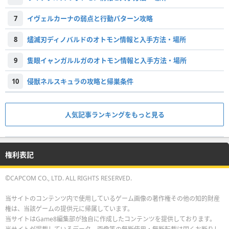
7
イヴェルカーナの弱点と行動パターン攻略
8
燼滅刃ディノバルドのオトモン情報と入手方法・場所
9
隻眼イャンガルルガのオトモン情報と入手方法・場所
10
侵獣ネルスキュラの攻略と帰巣条件
人気記事ランキングをもっと見る
権利表記
©CAPCOM CO., LTD. ALL RIGHTS RESERVED.
当サイトのコンテンツ内で使用しているゲーム画像の著作権その他の知的財産
権は、当該ゲームの提供元に帰属しています。
当サイトはGame8編集部が独自に作成したコンテンツを提供しております。