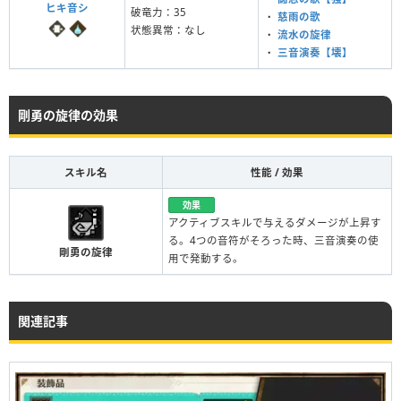
ヒキ音シ
破竜力：35
・
慈雨の歌
状態異常：なし
・
流水の旋律
・
三音演奏【壊】
剛勇の旋律の効果
スキル名
性能 / 効果
効果
アクティブスキルで与えるダメージが上昇す
る。4つの音符がそろった時、三音演奏の使
剛勇の旋律
用で発動する。
関連記事