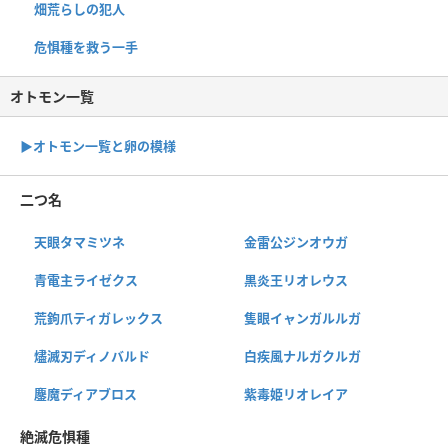
畑荒らしの犯人
危惧種を救う一手
オトモン一覧
▶︎オトモン一覧と卵の模様
二つ名
天眼タマミツネ
金雷公ジンオウガ
青電主ライゼクス
黒炎王リオレウス
荒鉤爪ティガレックス
隻眼イャンガルルガ
燼滅刃ディノバルド
白疾風ナルガクルガ
鏖魔ディアブロス
紫毒姫リオレイア
絶滅危惧種