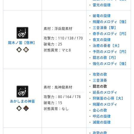
・
雷光の旋律
・
破竜の旋律
・
飛躍のメロディ【強】
・
三音演奏【撃】
素材：浮岳龍素材
・
奇手のメロディ【円】
攻撃力：110 / 138 / 170
・
夜叉の旋律
龍木ノ笛【宿神】
破竜力：25
・
治癒の奏者【大】
状態異常：マヒ8
・
予防のメロディ【円】
・
闘志の歌【巧】
・
強化のメロディ【強】
・
攻勢の歌
・
三音演奏
・
闘志の歌
素材：風神龍素材
・
延長のメロディ
攻撃力：80 / 164 / 178
・
狩猟笛の心得【大】
あかしまの神笛
破竜力：15
・
飛躍のメロディ
状態異常：なし
・
会心の歌
・
呼応の旋律
・
滅龍の旋律
・
攻勢の歌