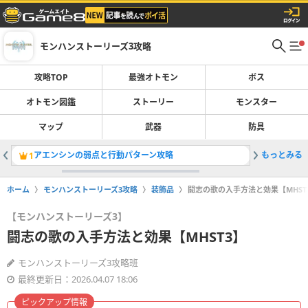
モンハンストーリーズ3攻略
攻略TOP
最強オトモン
ボス
オトモン図鑑
ストーリー
モンスター
マップ
武器
防具
アエンシンの弱点と行動パターン攻略
もっとみる
荒鉤爪テ
1
2
ホーム
モンハンストーリーズ3攻略
装飾品
闘志の歌の入手方法と効果【MHST
【モンハンストーリーズ3】
闘志の歌の入手方法と効果【MHST3】
モンハンストーリーズ3攻略班
最終更新日：2026.04.07 18:06
ピックアップ情報