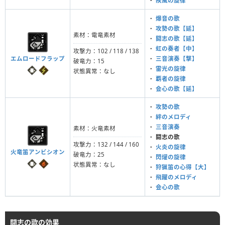
・
疾風の旋律
・
爆音の歌
・
攻勢の歌【延】
素材：電竜素材
・
闘志の歌【延】
・
虹の奏者【中】
攻撃力：102 / 118 / 138
エムロードフラップ
・
三音演奏【撃】
破竜力：15
・
雷光の旋律
状態異常：なし
・
覇者の旋律
・
会心の歌【延】
・
攻勢の歌
・
絆のメロディ
・
三音演奏
素材：火竜素材
・
闘志の歌
攻撃力：132 / 144 / 160
・
火炎の旋律
火竜笛アンビシオン
破竜力：25
・
閃燿の旋律
状態異常：なし
・
狩猟笛の心得【大】
・
飛躍のメロディ
・
会心の歌
闘志の歌の効果