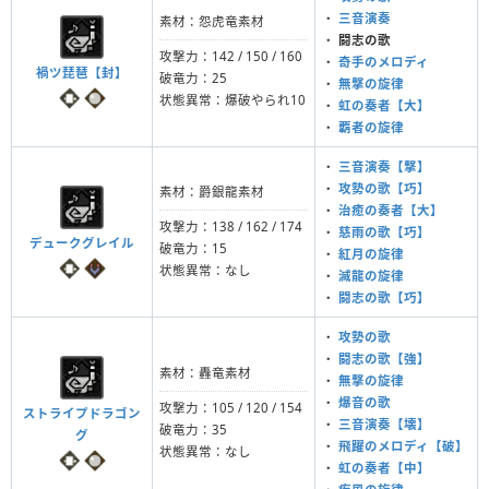
・
三音演奏
素材：怨虎竜素材
・
闘志の歌
攻撃力：142 / 150 / 160
・
奇手のメロディ
禍ツ琵琶【封】
破竜力：25
・
無撃の旋律
状態異常：爆破やられ10
・
虹の奏者【大】
・
覇者の旋律
・
三音演奏【撃】
・
攻勢の歌【巧】
素材：爵銀龍素材
・
治癒の奏者【大】
攻撃力：138 / 162 / 174
・
慈雨の歌【巧】
デュークグレイル
破竜力：15
・
紅月の旋律
状態異常：なし
・
滅龍の旋律
・
闘志の歌【巧】
・
攻勢の歌
・
闘志の歌【強】
素材：轟竜素材
・
無撃の旋律
・
爆音の歌
攻撃力：105 / 120 / 154
ストライプドラゴン
・
三音演奏【壊】
破竜力：35
グ
・
飛躍のメロディ【破】
状態異常：なし
・
虹の奏者【中】