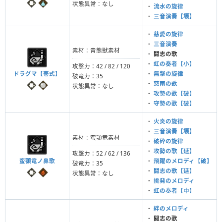
状態異常：なし
・
流水の旋律
・
三音演奏【壊】
・
慈愛の旋律
・
三音演奏
素材：青熊獣素材
・
闘志の歌
・
虹の奏者【小】
攻撃力：42 / 82 / 120
ドラグマ【壱式】
・
無撃の旋律
破竜力：35
・
慈雨の歌
状態異常：なし
・
攻勢の歌【破】
・
守勢の歌【破】
・
火炎の旋律
・
三音演奏【壊】
素材：蛮顎竜素材
・
破砕の旋律
・
攻勢の歌【延】
攻撃力：52 / 62 / 136
蛮顎竜ノ鼻歌
・
飛躍のメロディ【破】
破竜力：35
・
闘志の歌【延】
状態異常：なし
・
挑発のメロディ
・
虹の奏者【中】
・
絆のメロディ
・
闘志の歌