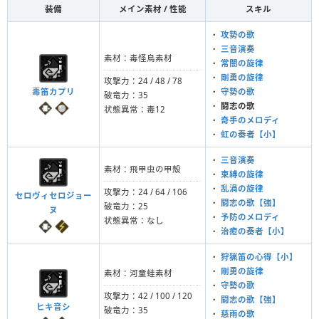
装備
メイン素材 / 性能
スキル
・
攻勢の歌
・
三音演奏
素材：毒怪鳥素材
・
常闇の旋律
・
剛勇の旋律
攻撃力：24 / 48 / 78
毒笛カプリ
・
守勢の歌
破竜力：35
・
闘志の歌
状態異常：毒12
・
奇手のメロディ
・
虹の奏者【小】
・
三音演奏
素材：飛甲虫の甲殻
・
束縛の旋律
・
乱渦の旋律
攻撃力：24 / 64 / 106
セロヴィセロジョー
・
闘志の歌【強】
破竜力：25
ヌ
・
予防のメロディ
状態異常：なし
・
治癒の奏者【小】
・
狩猟笛の心得【小】
・
剛勇の旋律
素材：河童蛙素材
・
守勢の歌
攻撃力：42 / 100 / 120
・
闘志の歌【強】
ヒキ音シ
破竜力：35
・
慈雨の歌