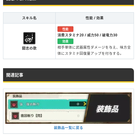
スキル名
性能 / 効果
性能
消費スタミナ20 / 威力50 / 破竜力30
効果
相手単体に武器属性ダメージを与え、味方全
闘志の歌
体にスタミナ回復量アップを付与する。
関連記事
装飾品一覧に戻る