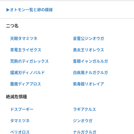
▶︎オトモン一覧と卵の模様
二つ名
天眼タマミツネ
金雷公ジンオウガ
青電主ライゼクス
黒炎王リオレウス
荒鉤爪ティガレックス
隻眼イャンガルルガ
燼滅刃ディノバルド
白疾風ナルガクルガ
鏖魔ディアブロス
紫毒姫リオレイア
絶滅危惧種
ドスプーギー
ラギアクルス
タマミツネ
ジンオウガ
ベリオロス
ナルガクルガ