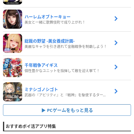
ハーレムオブトーキョー
美女と一緒に歌舞伎町で成り上がれ！
総裁の野望 -美女養成計画-
美麗なキャラを引き連れて金融戦争を制覇しよう！
千年戦争アイギス
個性豊かなユニットを指揮して敵を迎え撃て！
ミナシゴノシゴト
武器の『アビリティ』と『戦神』を駆使するターン制コマンドバトルRPG！
PCゲームをもっと見る
おすすめポイ活アプリ特集