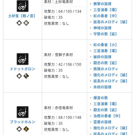
素材：土砂竜素材
・
無撃の旋律
・
三音演奏【壊】
攻撃力：64 / 105 / 134
土砂笙【戦ノ音】
・
虹の奏者【中】
破竜力：35
・
延長のメロディ【破】
状態異常：なし
・
神域の旋律
・
守勢の歌【延】
・
虹の奏者【小】
・
三音演奏【壊】
素材：雪獅子素材
・
破砕の旋律
・
闘志の歌【延】
攻撃力：42 / 106 / 150
ドドットボロン
・
挑発のメロディ
破竜力：35
・
強化のメロディ【破】
状態異常：なし
・
延長のメロディ【破】
・
氷結の旋律
・
爆音の歌
・
三音演奏【壊】
素材：赤怪竜素材
・
闘志の歌【延】
・
治癒の奏者【中】
攻撃力：68 / 100 / 148
ブラッドホルン
・
霊薬の旋律
破竜力：35
・
強化のメロディ【破】
状態異常：なし
・
延長のメロディ【破】