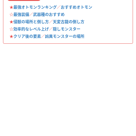
★
最強オトモンランキング
／
おすすめオトモン
☆
最強装備
／
武器種のおすすめ
★
侵獣の場所と倒し方
／
天変古龍の倒し方
☆
効率的なレベル上げ
／
隠しモンスター
★
クリア後の要素
／
凶異モンスターの場所