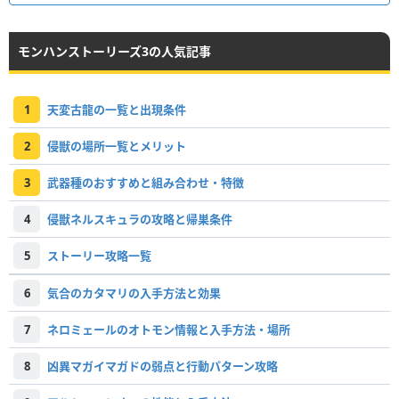
モンハンストーリーズ3の人気記事
1
天変古龍の一覧と出現条件
2
侵獣の場所一覧とメリット
3
武器種のおすすめと組み合わせ・特徴
4
侵獣ネルスキュラの攻略と帰巣条件
5
ストーリー攻略一覧
6
気合のカタマリの入手方法と効果
7
ネロミェールのオトモン情報と入手方法・場所
8
凶異マガイマガドの弱点と行動パターン攻略