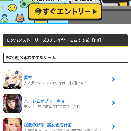
モンハンストーリーズ3プレイヤーにおすすめ【PR】
PCで遊べるおすすめゲーム
原神
大人気アクションRPGをPCで快適プレイ！
ハーレムオブトーキョー
美女と一緒に歌舞伎町で成り上がれ！
総裁の野望 -美女養成計画-
美麗なキャラを引き連れて金融戦争を制覇しよう！