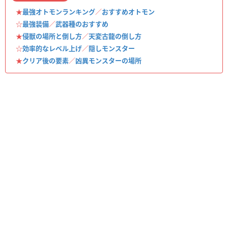
★
最強オトモンランキング
／
おすすめオトモン
☆
最強装備
／
武器種のおすすめ
★
侵獣の場所と倒し方
／
天変古龍の倒し方
☆
効率的なレベル上げ
／
隠しモンスター
★
クリア後の要素
／
凶異モンスターの場所