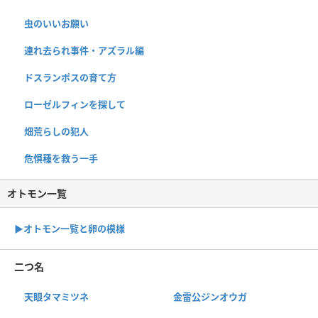
虫のいいお願い
連れ去られ事件・アズラル編
ドスランポスの育て方
ローゼルフィンを探して
畑荒らしの犯人
危惧種を救う一手
オトモン一覧
▶︎オトモン一覧と卵の模様
二つ名
天眼タマミツネ
金雷公ジンオウガ