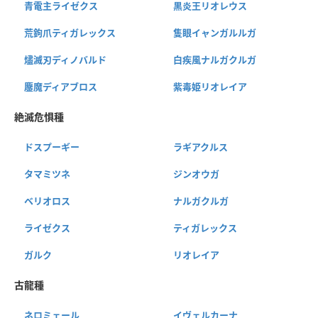
青電主ライゼクス
黒炎王リオレウス
荒鉤爪ティガレックス
隻眼イャンガルルガ
燼滅刃ディノバルド
白疾風ナルガクルガ
鏖魔ディアブロス
紫毒姫リオレイア
絶滅危惧種
ドスプーギー
ラギアクルス
タマミツネ
ジンオウガ
ベリオロス
ナルガクルガ
ライゼクス
ティガレックス
ガルク
リオレイア
古龍種
ネロミェール
イヴェルカーナ