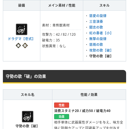
装備
メイン素材 / 性能
スキル
・
慈愛の旋律
・
三音演奏
素材：青熊獣素材
・
闘志の歌
・
虹の奏者【小】
攻撃力：42 / 82 / 120
ドラグマ【壱式】
・
無撃の旋律
破竜力：35
・
慈雨の歌
状態異常：なし
・
攻勢の歌【破】
・
守勢の歌【破】
守勢の歌「破」の効果
スキル名
性能 / 効果
性能
消費スタミナ20 / 威力50 / 破竜力40
効果
相手単体に武器属性ダメージを与え、味方全
守勢の歌【破】
体に防御力アップと回避率アップを付与す