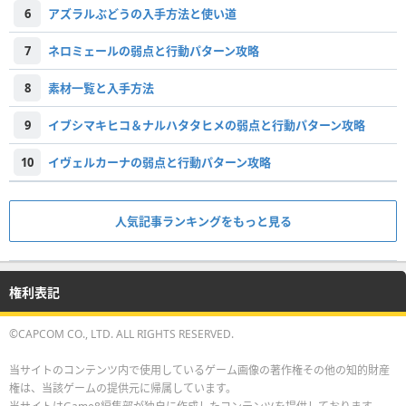
6
アズラルぶどうの入手方法と使い道
7
ネロミェールの弱点と行動パターン攻略
8
素材一覧と入手方法
9
イブシマキヒコ＆ナルハタタヒメの弱点と行動パターン攻略
10
イヴェルカーナの弱点と行動パターン攻略
人気記事ランキングをもっと見る
権利表記
©CAPCOM CO., LTD. ALL RIGHTS RESERVED.
当サイトのコンテンツ内で使用しているゲーム画像の著作権その他の知的財産
権は、当該ゲームの提供元に帰属しています。