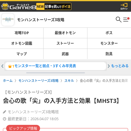
モンハンストーリーズ3攻略
攻略TOP
最強オトモン
ボス
オトモン図鑑
ストーリー
モンスター
マップ
武器
防具
モンスター一覧と弱点・3すくみ早見表
もっとみる
メルゼナ
1
2
ホーム
モンハンストーリーズ3攻略
スキル
会心の歌「尖」の入手方法と効果【M
【モンハンストーリーズ3】
会心の歌「尖」の入手方法と効果【MHST3】
モンハンストーリーズ3攻略班
最終更新日：2026.04.07 18:05
ピックアップ情報