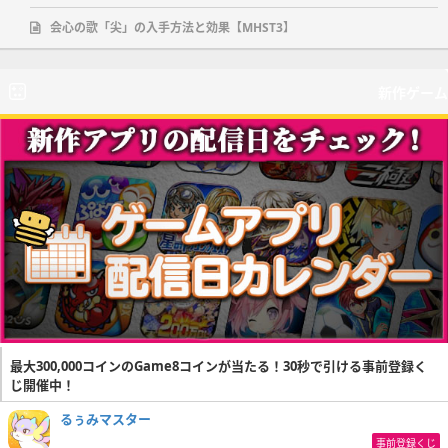
会心の歌「尖」の入手方法と効果【MHST3】
新作ゲーム
最大300,000コインのGame8コインが当たる！30秒で引ける事前登録く
じ開催中！
るぅみマスター
事前登録くじ