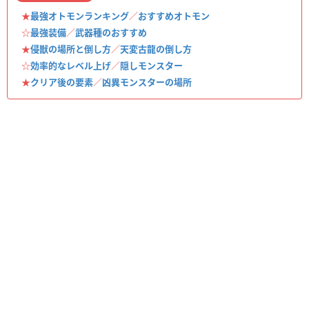
★
最強オトモンランキング
／
おすすめオトモン
☆
最強装備
／
武器種のおすすめ
★
侵獣の場所と倒し方
／
天変古龍の倒し方
☆
効率的なレベル上げ
／
隠しモンスター
★
クリア後の要素
／
凶異モンスターの場所