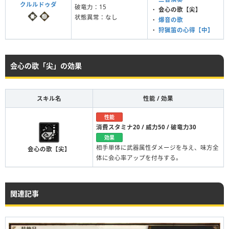
クルルドゥダ
破竜力：15
・
会心の歌【尖】
状態異常：なし
・
爆音の歌
・
狩猟笛の心得【中】
会心の歌「尖」の効果
スキル名
性能 / 効果
性能
消費スタミナ20 / 威力50 / 破竜力30
効果
相手単体に武器属性ダメージを与え、味方全
会心の歌【尖】
体に会心率アップを付与する。
関連記事