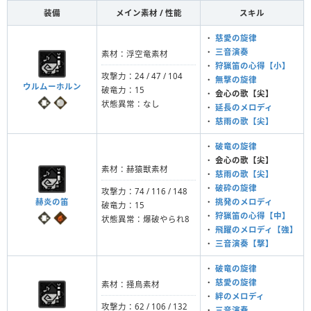
装備
メイン素材 / 性能
スキル
・
慈愛の旋律
・
三音演奏
素材：浮空竜素材
・
狩猟笛の心得【小】
攻撃力：24 / 47 / 104
・
無撃の旋律
ウルムーホルン
破竜力：15
・
会心の歌【尖】
状態異常：なし
・
延長のメロディ
・
慈雨の歌【尖】
・
破竜の旋律
・
会心の歌【尖】
素材：赫猿獣素材
・
慈雨の歌【尖】
・
破砕の旋律
攻撃力：74 / 116 / 148
赫炎の笛
・
挑発のメロディ
破竜力：15
・
狩猟笛の心得【中】
状態異常：爆破やられ8
・
飛躍のメロディ【強】
・
三音演奏【撃】
・
破竜の旋律
・
慈愛の旋律
素材：掻鳥素材
・
絆のメロディ
攻撃力：62 / 106 / 132
・
三音演奏