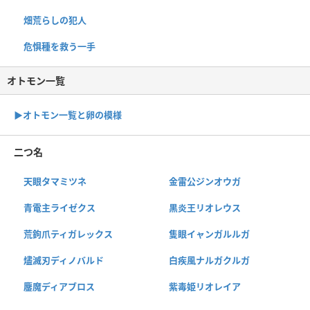
畑荒らしの犯人
危惧種を救う一手
オトモン一覧
▶︎オトモン一覧と卵の模様
二つ名
天眼タマミツネ
金雷公ジンオウガ
青電主ライゼクス
黒炎王リオレウス
荒鉤爪ティガレックス
隻眼イャンガルルガ
燼滅刃ディノバルド
白疾風ナルガクルガ
鏖魔ディアブロス
紫毒姫リオレイア