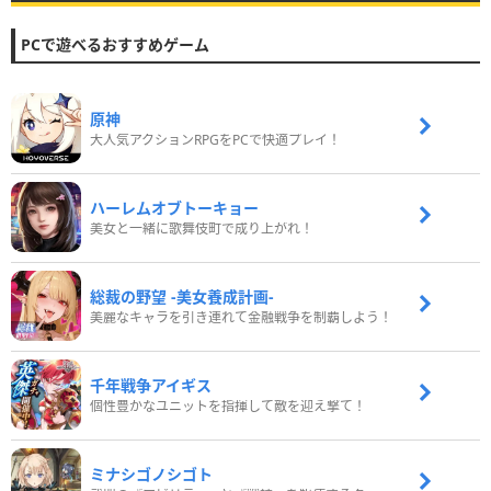
PCで遊べるおすすめゲーム
原神
大人気アクションRPGをPCで快適プレイ！
ハーレムオブトーキョー
美女と一緒に歌舞伎町で成り上がれ！
総裁の野望 -美女養成計画-
美麗なキャラを引き連れて金融戦争を制覇しよう！
千年戦争アイギス
個性豊かなユニットを指揮して敵を迎え撃て！
ミナシゴノシゴト