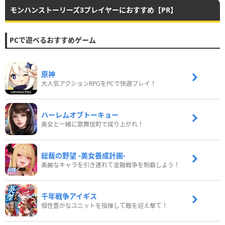
モンハンストーリーズ3プレイヤーにおすすめ【PR】
PCで遊べるおすすめゲーム
原神
大人気アクションRPGをPCで快適プレイ！
ハーレムオブトーキョー
美女と一緒に歌舞伎町で成り上がれ！
総裁の野望 -美女養成計画-
美麗なキャラを引き連れて金融戦争を制覇しよう！
千年戦争アイギス
個性豊かなユニットを指揮して敵を迎え撃て！