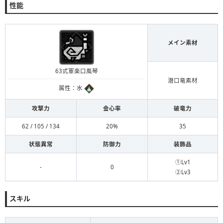
性能
メイン素材
63式軍楽口風琴
潜口竜素材
属性：水
攻撃力
会心率
破竜力
62 / 105 / 134
20%
35
状態異常
防御力
装飾品
①Lv1
-
0
②Lv3
スキル