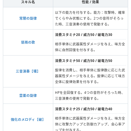
スキル名
性能 / 効果
以下の能力を付与する。能力：攻撃時、確率
常闇の旋律
でくらやみ状態にする。2つの音符がそろっ
た時、三音演奏の使用で発動する。
消費スタミナ20 / 威力50 / 破竜力30
慈雨の歌
相手単体に武器属性ダメージを与え、味方全
体に自然回復を付与する。
消費スタミナ50 / 威力50 / 破竜力50
旋律を消費し、相手単体に旋律数に応じた武
三音演奏【壊】
器属性ダメージを与える。旋律に応じて味方
全体に旋律効果を付与する。
HPを全回復する。4つの音符がそろった時、
霊薬の旋律
三音演奏の使用で発動する。
消費スタミナ25 / 威力50 / 破竜力40
相手単体に武器属性ダメージを与え、味方全
強化のメロディ【破】
体に攻撃力アップと防御力アップ、会心率ア
ップを付与する。