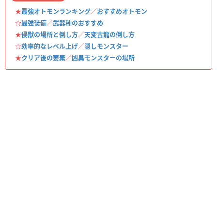
★
最強オトモンランキング
／
おすすめオトモン
☆
最強装備
／
武器種のおすすめ
★
侵獣の場所と倒し方
／
天変古龍の倒し方
☆
効率的なレベル上げ
／
隠しモンスター
★
クリア後の要素
／
凶異モンスターの場所