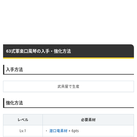
63式軍楽口風琴の入手・強化方法
入手方法
武具屋で生産
強化方法
レベル
必要素材
Lv.1
・
潜口竜素材
× 6pts