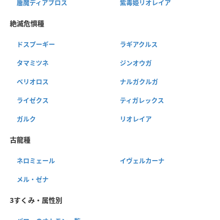
鏖魔ディアブロス
紫毒姫リオレイア
絶滅危惧種
ドスプーギー
ラギアクルス
タマミツネ
ジンオウガ
ベリオロス
ナルガクルガ
ライゼクス
ティガレックス
ガルク
リオレイア
古龍種
ネロミェール
イヴェルカーナ
メル・ゼナ
3すくみ・属性別