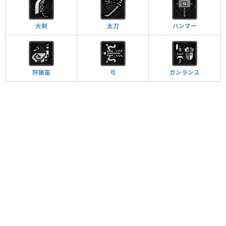
大剣
太刀
ハンマー
狩猟笛
弓
ガンランス