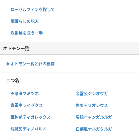
ローゼルフィンを探して
畑荒らしの犯人
危惧種を救う一手
オトモン一覧
▶︎オトモン一覧と卵の模様
二つ名
天眼タマミツネ
金雷公ジンオウガ
青電主ライゼクス
黒炎王リオレウス
荒鉤爪ティガレックス
隻眼イャンガルルガ
燼滅刃ディノバルド
白疾風ナルガクルガ