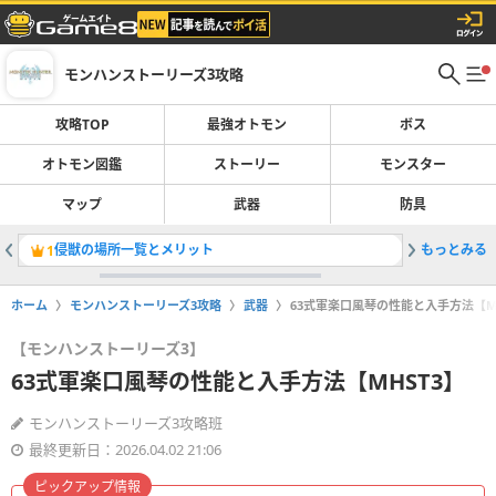
モンハンストーリーズ3攻略
攻略TOP
最強オトモン
ボス
オトモン図鑑
ストーリー
モンスター
マップ
武器
防具
侵獣の場所一覧とメリット
もっとみる
熱血の粉
1
2
ホーム
モンハンストーリーズ3攻略
武器
63式軍楽口風琴の性能と入手方法【MH
【モンハンストーリーズ3】
63式軍楽口風琴の性能と入手方法【MHST3】
モンハンストーリーズ3攻略班
最終更新日：2026.04.02 21:06
ピックアップ情報