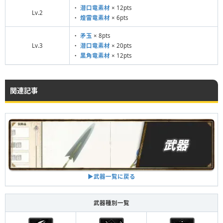
・
潜口竜素材
× 12pts
Lv.2
・
煌雷竜素材
× 6pts
・
矛玉
× 8pts
Lv.3
・
潜口竜素材
× 20pts
・
黒角竜素材
× 12pts
関連記事
▶︎武器一覧に戻る
武器種別一覧