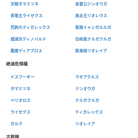
天眼タマミツネ
金雷公ジンオウガ
青電主ライゼクス
黒炎王リオレウス
荒鉤爪ティガレックス
隻眼イャンガルルガ
燼滅刃ディノバルド
白疾風ナルガクルガ
鏖魔ディアブロス
紫毒姫リオレイア
絶滅危惧種
ドスプーギー
ラギアクルス
タマミツネ
ジンオウガ
ベリオロス
ナルガクルガ
ライゼクス
ティガレックス
ガルク
リオレイア
古龍種