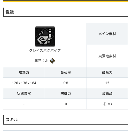
性能
メイン素材
グレイスバグパイプ
風漂竜素材
属性：氷
攻撃力
会心率
破竜力
126 / 136 / 164
0%
15
状態異常
防御力
装飾品
-
0
①Lv3
スキル