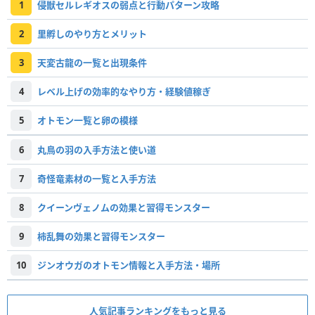
1
侵獣セルレギオスの弱点と行動パターン攻略
2
里孵しのやり方とメリット
3
天変古龍の一覧と出現条件
4
レベル上げの効率的なやり方・経験値稼ぎ
5
オトモン一覧と卵の模様
6
丸鳥の羽の入手方法と使い道
7
奇怪竜素材の一覧と入手方法
8
クイーンヴェノムの効果と習得モンスター
9
柿乱舞の効果と習得モンスター
10
ジンオウガのオトモン情報と入手方法・場所
人気記事ランキングをもっと見る