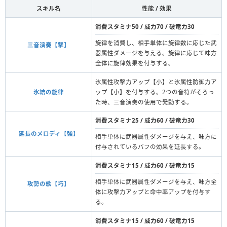
スキル名
性能 / 効果
消費スタミナ50 / 威力70 / 破竜力30
旋律を消費し、相手単体に旋律数に応じた武
三音演奏【撃】
器属性ダメージを与える。旋律に応じて味方
全体に旋律効果を付与する。
氷属性攻撃力アップ【小】と氷属性防御力ア
氷結の旋律
ップ【小】を付与する。2つの音符がそろっ
た時、三音演奏の使用で発動する。
消費スタミナ25 / 威力60 / 破竜力30
延長のメロディ【強】
相手単体に武器属性ダメージを与え、味方に
付与されているバフの効果を延長する。
消費スタミナ15 / 威力60 / 破竜力15
相手単体に武器属性ダメージを与え、味方全
攻勢の歌【巧】
体に攻撃力アップと命中率アップを付与す
る。
消費スタミナ15 / 威力60 / 破竜力15