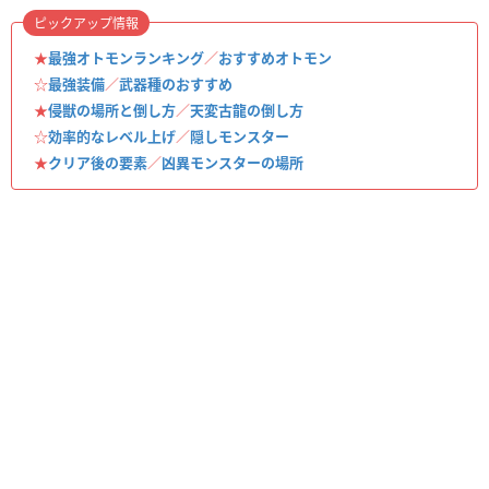
ピックアップ情報
★
最強オトモンランキング
／
おすすめオトモン
☆
最強装備
／
武器種のおすすめ
★
侵獣の場所と倒し方
／
天変古龍の倒し方
☆
効率的なレベル上げ
／
隠しモンスター
★
クリア後の要素
／
凶異モンスターの場所