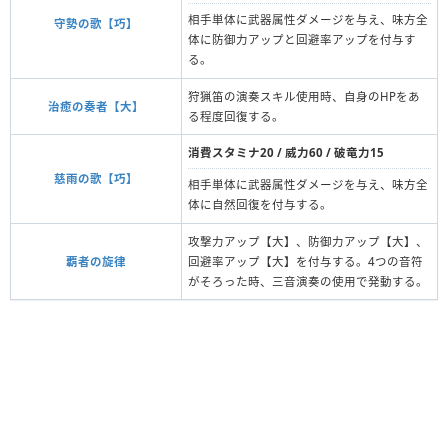
相手単体に武器属性ダメージを与え、味方全
守勢の歌【巧】
体に防御力アップと回避率アップを付与す
る。
狩猟笛の演奏スキル使用時、自身のHPをあ
治癒の奏者【大】
る程度回復する。
消費スタミナ20 / 威力60 / 破竜力15
慈雨の歌【巧】
相手単体に武器属性ダメージを与え、味方全
体に自然回復を付与する。
攻撃力アップ【大】、防御力アップ【大】、
覇者の旋律
回避率アップ【大】を付与する。4つの音符
がそろった時、三音演奏の使用で発動する。