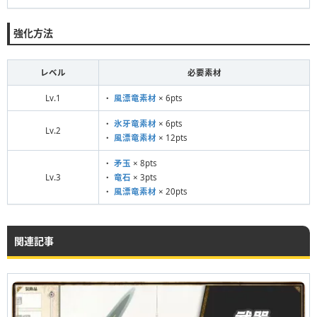
強化方法
レベル
必要素材
Lv.1
・
風漂竜素材
× 6pts
・
氷牙竜素材
× 6pts
Lv.2
・
風漂竜素材
× 12pts
・
矛玉
× 8pts
Lv.3
・
竜石
× 3pts
・
風漂竜素材
× 20pts
関連記事