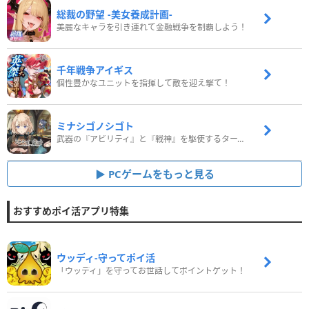
総裁の野望 -美女養成計画-
美麗なキャラを引き連れて金融戦争を制覇しよう！
千年戦争アイギス
個性豊かなユニットを指揮して敵を迎え撃て！
ミナシゴノシゴト
武器の『アビリティ』と『戦神』を駆使するターン制コマンドバトルRPG！
PCゲームをもっと見る
おすすめポイ活アプリ特集
ウッディ‐守ってポイ活
「ウッディ」を守ってお世話してポイントゲット！