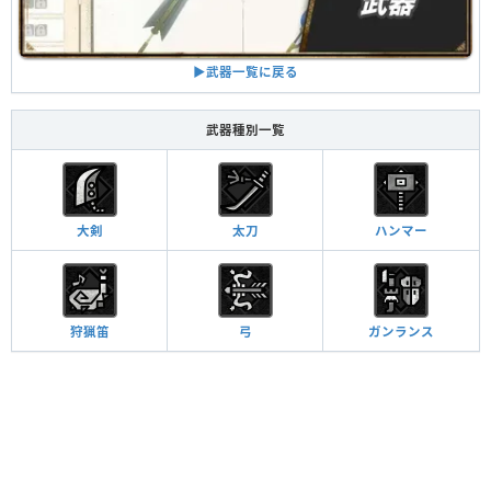
▶︎武器一覧に戻る
武器種別一覧
大剣
太刀
ハンマー
狩猟笛
弓
ガンランス