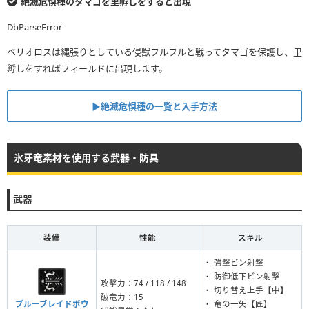
絶滅危惧種のタマゴを里孵しをすると出現
DbParseError
ベリオロスは縄張りとしている侵獣フルフルと戦ってタマゴを保護し、里
孵しをすればフィールドに出現します。
▶︎絶滅危惧種の一覧と入手方法
氷牙竜素材を使用する武器・防具
武器
装備
性能
スキル
・ 強撃ビン射撃
・ 防御低下ビン射撃
攻撃力：74 / 118 / 148
・ 切り替え上手【中】
破竜力：15
ブルーブレイドボウ
・ 竜の一矢【匠】