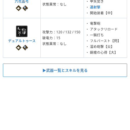
六花晶弓
・ 甲矢突き
状態異常：なし
・
連射撃
・ 開始装着【中】
・ 竜撃砲
・ アタックリロード
攻撃力：120 / 132 / 150
・ 一騎打ち
破竜力：15
デュアルトゥース
・ フルバースト【閃】
状態異常：なし
・ 溜め砲撃【尖】
・ 銃槍の心得【大】
▶︎武器一覧とスキルを見る