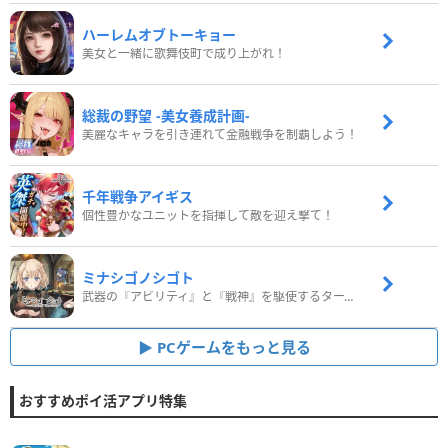
ハーレムオブトーキョー
美女と一緒に歌舞伎町で成り上がれ！
総裁の野望 -美女養成計画-
美麗なキャラを引き連れて金融戦争を制覇しよう！
千年戦争アイギス
個性豊かなユニットを指揮して敵を迎え撃て！
ミナシゴノシゴト
武器の『アビリティ』と『戦神』を駆使するターン制コマンドバトルRPG！
PCゲームをもっと見る
おすすめポイ活アプリ特集