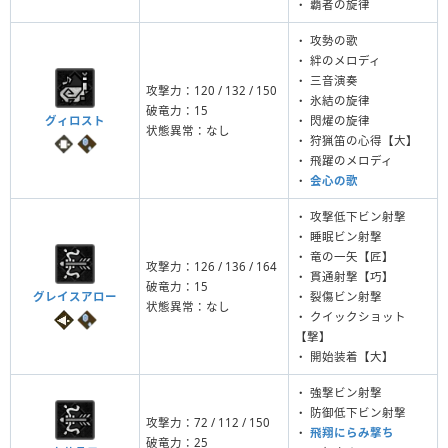
・ 覇者の旋律
・ 攻勢の歌
・ 絆のメロディ
・ 三音演奏
攻撃力：120 / 132 / 150
・ 氷結の旋律
破竜力：15
グィロスト
・ 閃燿の旋律
状態異常：なし
・ 狩猟笛の心得【大】
・ 飛躍のメロディ
・
会心の歌
・ 攻撃低下ビン射撃
・ 睡眠ビン射撃
・ 竜の一矢【匠】
攻撃力：126 / 136 / 164
・ 貫通射撃【巧】
破竜力：15
グレイスアロー
・ 裂傷ビン射撃
状態異常：なし
・ クイックショット
【撃】
・ 開始装着【大】
・ 強撃ビン射撃
・ 防御低下ビン射撃
攻撃力：72 / 112 / 150
・
飛翔にらみ撃ち
破竜力：25