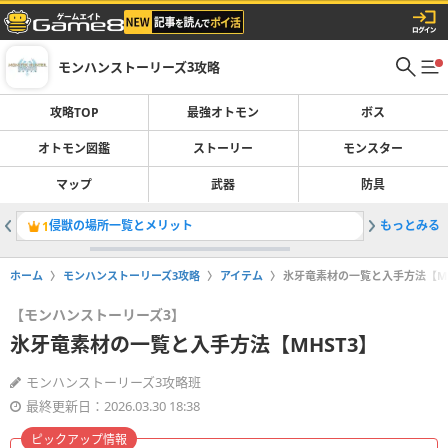
モンハンストーリーズ3攻略
攻略TOP
最強オトモン
ボス
オトモン図鑑
ストーリー
モンスター
マップ
武器
防具
侵獣の場所一覧とメリット
もっとみる
突然変異
1
2
ホーム
モンハンストーリーズ3攻略
アイテム
氷牙竜素材の一覧と入手方法【MH
【モンハンストーリーズ3】
氷牙竜素材の一覧と入手方法【MHST3】
モンハンストーリーズ3攻略班
最終更新日：2026.03.30 18:38
ピックアップ情報