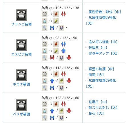
防御力：106 / 132 / 138
・
属性特攻・部位【中】
- /
・
氷属性防御力強化
- /
-
【大】
ブランゴ装備
/
-
防御力：98 / 132 / 150
・
追い打ち強化【中】
- /
・
破壊王【小】
- /
・
付与率アップ【大】
エスピナ装備
/
防御力：118 / 138 / 160
・
精霊の加護【中】
- /
・
加速【大】
/
・
氷属性攻撃力強化
ギエナ装備
【大】
/
-
防御力：128 / 138 / 160
・
破壊王【中】
- /
・
耐スキル封じ【大】
/
・
会心【大】
ベリオ装備
/
-