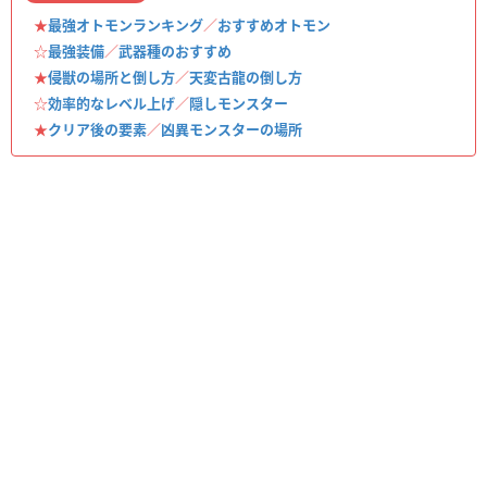
★
最強オトモンランキング
／
おすすめオトモン
☆
最強装備
／
武器種のおすすめ
★
侵獣の場所と倒し方
／
天変古龍の倒し方
☆
効率的なレベル上げ
／
隠しモンスター
★
クリア後の要素
／
凶異モンスターの場所