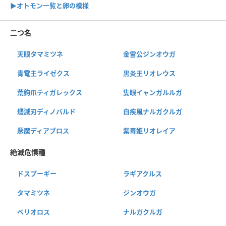
▶︎オトモン一覧と卵の模様
二つ名
天眼タマミツネ
金雷公ジンオウガ
青電主ライゼクス
黒炎王リオレウス
荒鉤爪ティガレックス
隻眼イャンガルルガ
燼滅刃ディノバルド
白疾風ナルガクルガ
鏖魔ディアブロス
紫毒姫リオレイア
絶滅危惧種
ドスプーギー
ラギアクルス
タマミツネ
ジンオウガ
ベリオロス
ナルガクルガ