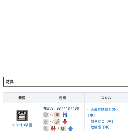
防具
装備
性能
スキル
防御力：98 / 118 / 138
・
火属性防御力強化
- /
【中】
- /
・
耐やけど【中】
テンゴU装備
・
危機感【中】
/