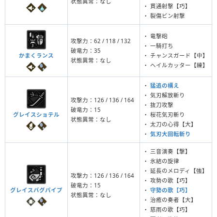
状態異常：なし
・ 貫通射撃【巧】
・ 裂傷ビン射撃
・ 竜撃砲
攻撃力：62 / 118 / 132
・ 一騎打ち
破竜力：35
かまくランス
・ チャンスガード【中】
状態異常：なし
・ ヘイルカッター【練】
・
猛追の構え
・ 気刃解放斬り
攻撃力：126 / 136 / 164
・ 抜刀攻撃
破竜力：15
グレイスショテル
・ 桜花気刃斬り
状態異常：なし
・ 太刀の心得【大】
・
気刃大回転斬り
・ 三音演奏【撃】
・ 氷結の旋律
・ 延長のメロディ【強】
攻撃力：126 / 136 / 164
・ 攻勢の歌【巧】
破竜力：15
グレイスバグパイプ
・
守勢の歌【巧】
状態異常：なし
・ 治癒の奏者【大】
・ 慈雨の歌【巧】