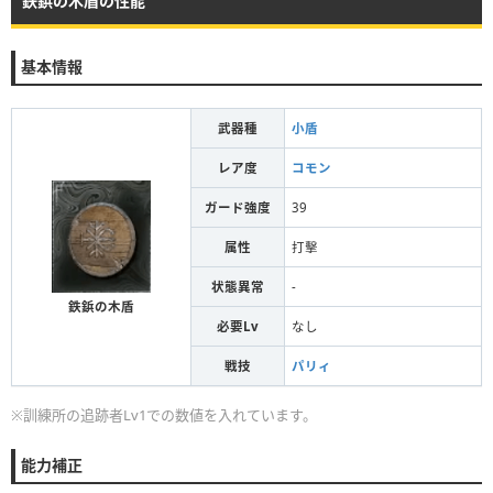
鉄鋲の木盾の性能
基本情報
武器種
小盾
レア度
コモン
ガード強度
39
属性
打擊
状態異常
-
鉄鋲の木盾
必要Lv
なし
戦技
パリィ
※訓練所の追跡者Lv1での数値を入れています。
能力補正