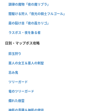
調律の魔物「夜の魔リブラ」
闇駆ける狩人「夜光の騎士フルゴール」
霧の裂け目「夜の霞カリゴ」
ラスボス・夜を象る者
日別・マップボス攻略
鈴玉狩り
亜人の女王＆亜人の剣聖
忌み鬼
ツリーガード
竜のツリーガード
爛れた樹霊
神肌の貴種＆神肌の使徒