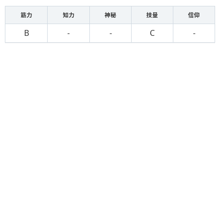
筋力
知力
神秘
技量
信仰
B
-
-
C
-