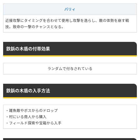
パリィ
近接攻撃にタイミングを合わせて使用し攻撃を逸らし、敵の体勢を崩す戦
技。致命の一撃のチャンスとなる。
鉄鋲の木盾の付帯効果
ランダムで付与されている
鉄鋲の木盾の入手方法
・雑魚敵やボスからのドロップ
・村にいる商人から購入
・フィールド探索や宝箱から入手