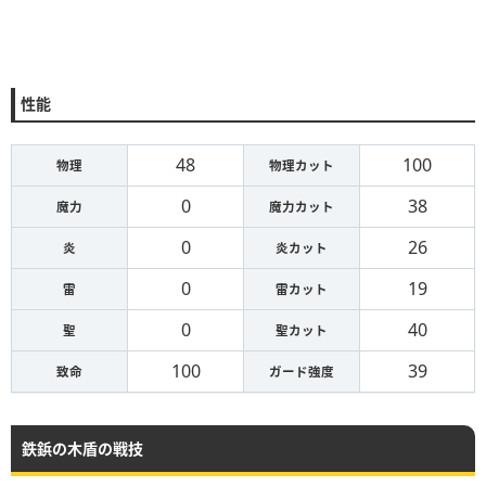
性能
48
100
物理
物理カット
0
38
魔力
魔力カット
0
26
炎
炎カット
0
19
雷
雷カット
0
40
聖
聖カット
100
39
致命
ガード強度
鉄鋲の木盾の戦技