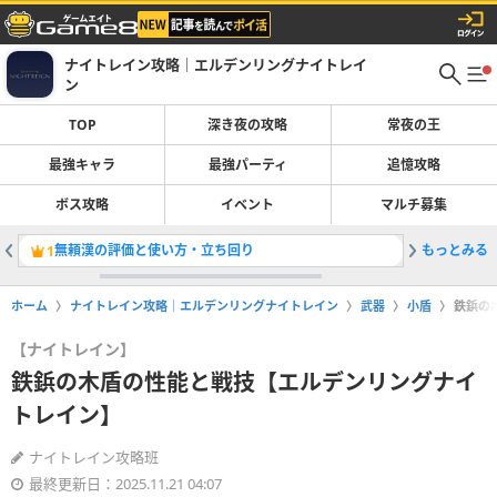
ナイトレイン攻略｜エルデンリングナイトレイ
ン
TOP
深き夜の攻略
常夜の王
最強キャラ
最強パーティ
追憶攻略
ボス攻略
イベント
マルチ募集
無頼漢の評価と使い方・立ち回り
もっとみる
最強キャ
1
2
ホーム
ナイトレイン攻略｜エルデンリングナイトレイン
武器
小盾
鉄鋲の
【ナイトレイン】
鉄鋲の木盾の性能と戦技【エルデンリングナイ
トレイン】
ナイトレイン攻略班
最終更新日：2025.11.21 04:07