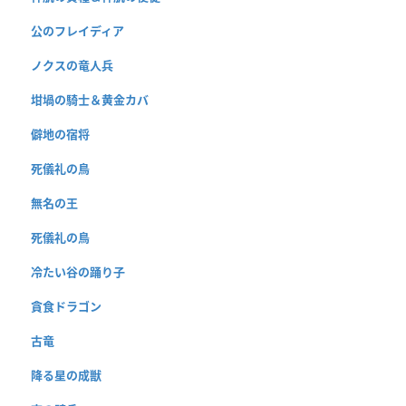
公のフレイディア
ノクスの竜人兵
坩堝の騎士＆黄金カバ
僻地の宿将
死儀礼の鳥
無名の王
死儀礼の鳥
冷たい谷の踊り子
貪食ドラゴン
古竜
降る星の成獣