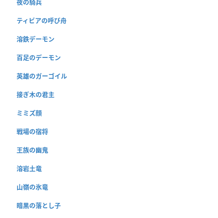
夜の騎兵
ティビアの呼び舟
溶鉄デーモン
百足のデーモン
英雄のガーゴイル
接ぎ木の君主
ミミズ顔
戦場の宿将
王族の幽鬼
溶岩土竜
山嶺の氷竜
暗黒の落とし子