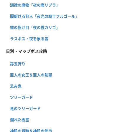
調律の魔物「夜の魔リブラ」
闇駆ける狩人「夜光の騎士フルゴール」
霧の裂け目「夜の霞カリゴ」
ラスボス・夜を象る者
日別・マップボス攻略
鈴玉狩り
亜人の女王＆亜人の剣聖
忌み鬼
ツリーガード
竜のツリーガード
爛れた樹霊
神肌の貴種＆神肌の使徒