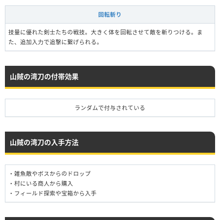
回転斬り
技量に優れた剣士たちの戦技。大きく体を回転させて敵を斬りつける。ま
た、追加入力で追撃に繋げられる。
山賊の湾刀の付帯効果
ランダムで付与されている
山賊の湾刀の入手方法
・雑魚敵やボスからのドロップ
・村にいる商人から購入
・フィールド探索や宝箱から入手