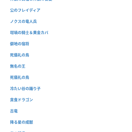
公のフレイディア
ノクスの竜人兵
坩堝の騎士＆黄金カバ
僻地の宿将
死儀礼の鳥
無名の王
死儀礼の鳥
冷たい谷の踊り子
貪食ドラゴン
古竜
降る星の成獣