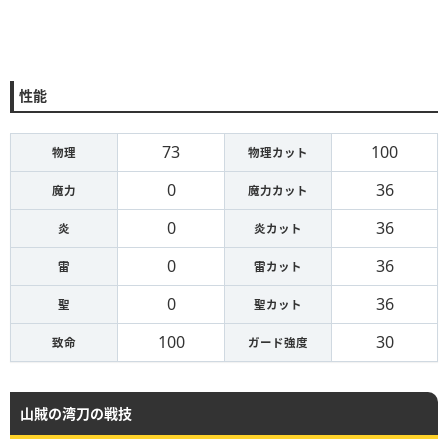
性能
73
100
物理
物理カット
0
36
魔力
魔力カット
0
36
炎
炎カット
0
36
雷
雷カット
0
36
聖
聖カット
100
30
致命
ガード強度
山賊の湾刀の戦技