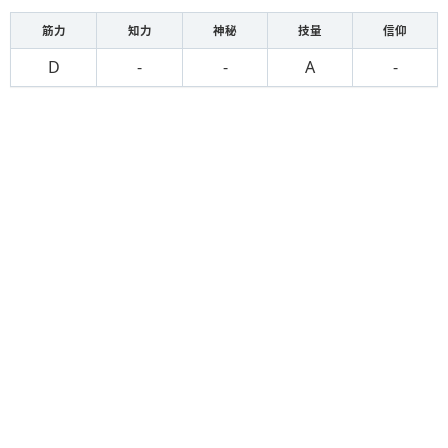
筋力
知力
神秘
技量
信仰
D
-
-
A
-