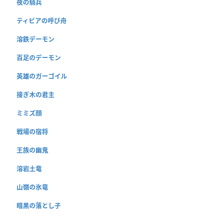
夜の騎兵
ティビアの呼び舟
溶鉄デーモン
百足のデーモン
英雄のガーゴイル
接ぎ木の君主
ミミズ顔
戦場の宿将
王族の幽鬼
溶岩土竜
山嶺の氷竜
暗黒の落とし子