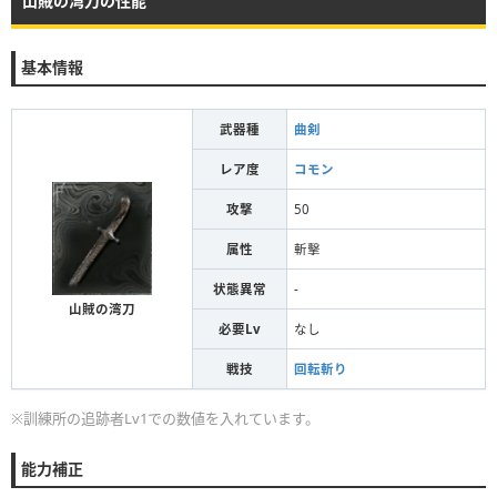
山賊の湾刀の性能
基本情報
武器種
曲剣
レア度
コモン
攻撃
50
属性
斬擊
状態異常
-
山賊の湾刀
必要Lv
なし
戦技
回転斬り
※訓練所の追跡者Lv1での数値を入れています。
能力補正