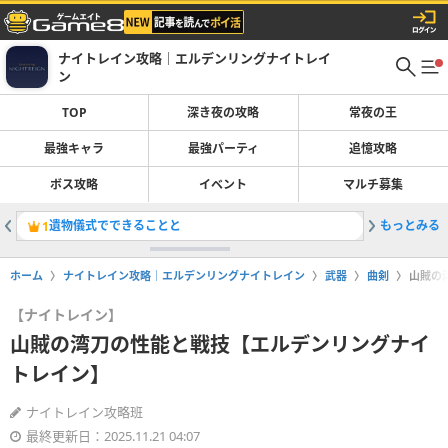
ナイトレイン攻略｜エルデンリングナイトレイ
ン
TOP
深き夜の攻略
常夜の王
最強キャラ
最強パーティ
追憶攻略
ボス攻略
イベント
マルチ募集
遺物儀式でできることと
もっとみる
悪神の火
1
2
ホーム
ナイトレイン攻略｜エルデンリングナイトレイン
武器
曲剣
山賊の
【ナイトレイン】
山賊の湾刀の性能と戦技【エルデンリングナイ
トレイン】
ナイトレイン攻略班
最終更新日：2025.11.21 04:07