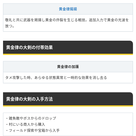
黄金律揭揚
敬礼と共に武器を掲揚し黄金の炸裂を生じる戦技。追加入力で黄金の光波を
放つ。
黄金律の大剣の付帯効果
黄金律の加護
タメ攻撃した時、あらゆる状態異常と一時的な効果を消し去る
黄金律の大剣の入手方法
・雑魚敵やボスからのドロップ
・村にいる商人から購入
・フィールド探索や宝箱から入手