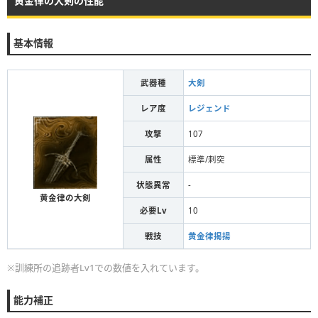
黄金律の大剣の性能
基本情報
武器種
大剣
レア度
レジェンド
攻撃
107
属性
標準/刺突
状態異常
-
黄金律の大剣
必要Lv
10
戦技
黄金律揭揚
※訓練所の追跡者Lv1での数値を入れています。
能力補正