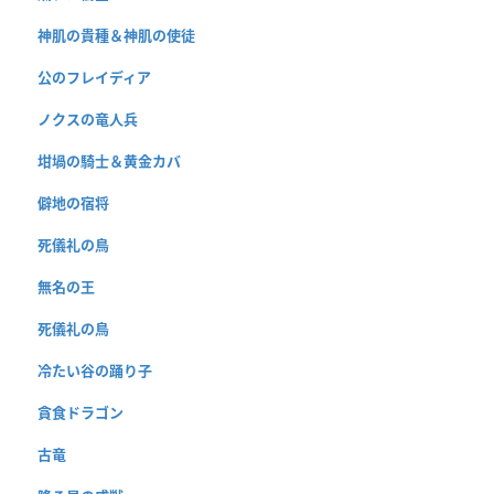
神肌の貴種＆神肌の使徒
公のフレイディア
ノクスの竜人兵
坩堝の騎士＆黄金カバ
僻地の宿将
死儀礼の鳥
無名の王
死儀礼の鳥
冷たい谷の踊り子
貪食ドラゴン
古竜