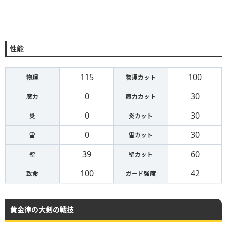
性能
115
100
物理
物理カット
0
30
魔力
魔力カット
0
30
炎
炎カット
0
30
雷
雷カット
39
60
聖
聖カット
100
42
致命
ガード強度
黄金律の大剣の戦技