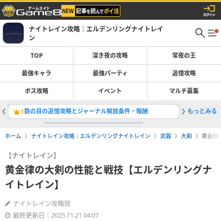
ナイトレイン攻略｜エルデンリングナイトレイ
ン
TOP
深き夜の攻略
常夜の王
最強キャラ
最強パーティ
追憶攻略
ボス攻略
イベント
マルチ募集
鉄の目の追憶攻略とジャーナル解放条件・報酬
もっとみる
封じられ
1
2
ホーム
ナイトレイン攻略｜エルデンリングナイトレイン
武器
大剣
黄金律
【ナイトレイン】
黄金律の大剣の性能と戦技【エルデンリングナ
イトレイン】
ナイトレイン攻略班
最終更新日：2025.11.21 04:07