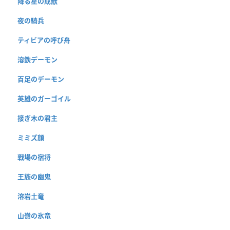
降る星の成獣
夜の騎兵
ティビアの呼び舟
溶鉄デーモン
百足のデーモン
英雄のガーゴイル
接ぎ木の君主
ミミズ顔
戦場の宿将
王族の幽鬼
溶岩土竜
山嶺の氷竜