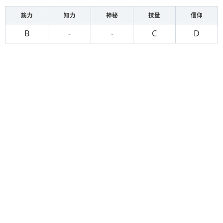
筋力
知力
神秘
技量
信仰
B
-
-
C
D