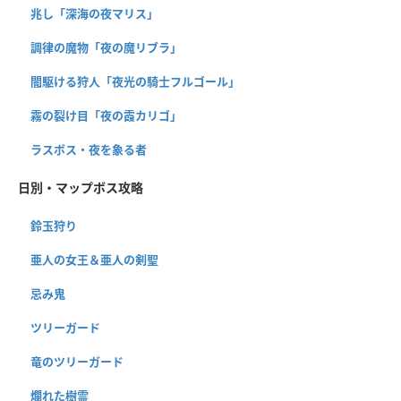
兆し「深海の夜マリス」
調律の魔物「夜の魔リブラ」
闇駆ける狩人「夜光の騎士フルゴール」
霧の裂け目「夜の霞カリゴ」
ラスボス・夜を象る者
日別・マップボス攻略
鈴玉狩り
亜人の女王＆亜人の剣聖
忌み鬼
ツリーガード
竜のツリーガード
爛れた樹霊