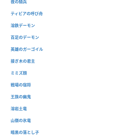
夜の騎兵
ティビアの呼び舟
溶鉄デーモン
百足のデーモン
英雄のガーゴイル
接ぎ木の君主
ミミズ顔
戦場の宿将
王族の幽鬼
溶岩土竜
山嶺の氷竜
暗黒の落とし子