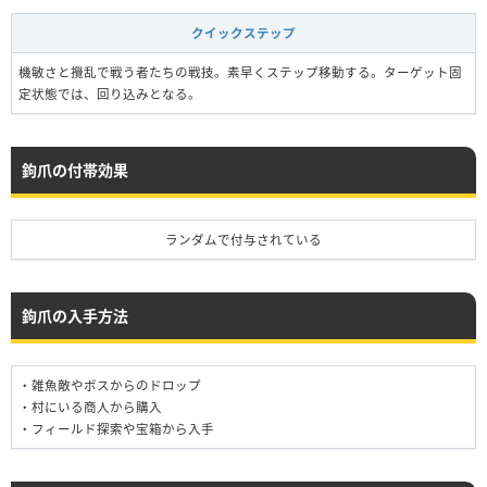
クイックステップ
機敏さと攪乱で戦う者たちの戦技。素早くステップ移動する。ターゲット固
定状態では、回り込みとなる。
鉤爪の付帯効果
ランダムで付与されている
鉤爪の入手方法
・雑魚敵やボスからのドロップ
・村にいる商人から購入
・フィールド探索や宝箱から入手