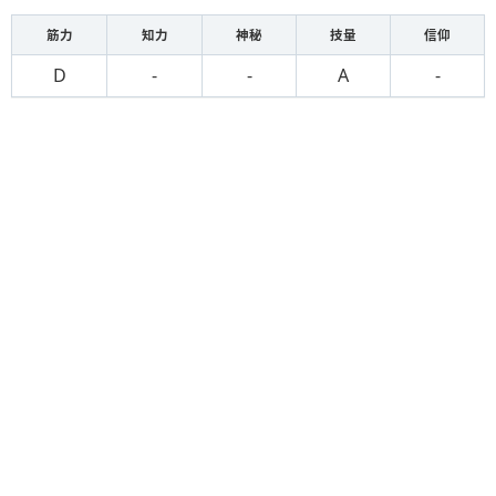
筋力
知力
神秘
技量
信仰
D
-
-
A
-