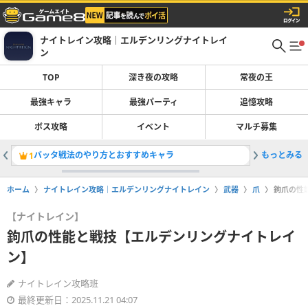
ナイトレイン攻略｜エルデンリングナイトレイ
ン
TOP
深き夜の攻略
常夜の王
最強キャラ
最強パーティ
追憶攻略
ボス攻略
イベント
マルチ募集
バッタ戦法のやり方とおすすめキャラ
もっとみる
マップと
1
2
ホーム
ナイトレイン攻略｜エルデンリングナイトレイン
武器
爪
鉤爪の性
【ナイトレイン】
鉤爪の性能と戦技【エルデンリングナイトレイ
ン】
ナイトレイン攻略班
最終更新日：2025.11.21 04:07