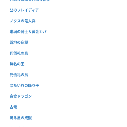
公のフレイディア
ノクスの竜人兵
坩堝の騎士＆黄金カバ
僻地の宿将
死儀礼の鳥
無名の王
死儀礼の鳥
冷たい谷の踊り子
貪食ドラゴン
古竜
降る星の成獣