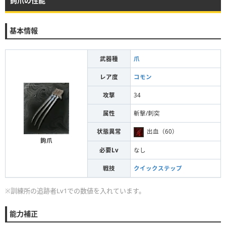
鉤爪の性能
基本情報
武器種
爪
レア度
コモン
攻撃
34
属性
斬擊/刺突
状態異常
出血（60）
鉤爪
必要Lv
なし
戦技
クイックステップ
※訓練所の追跡者Lv1での数値を入れています。
能力補正