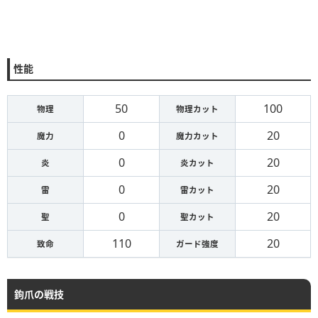
性能
50
100
物理
物理カット
0
20
魔力
魔力カット
0
20
炎
炎カット
0
20
雷
雷カット
0
20
聖
聖カット
110
20
致命
ガード強度
鉤爪の戦技