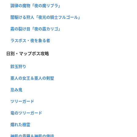
調律の魔物「夜の魔リブラ」
闇駆ける狩人「夜光の騎士フルゴール」
霧の裂け目「夜の霞カリゴ」
ラスボス・夜を象る者
日別・マップボス攻略
鈴玉狩り
亜人の女王＆亜人の剣聖
忌み鬼
ツリーガード
竜のツリーガード
爛れた樹霊
神肌の貴種＆神肌の使徒