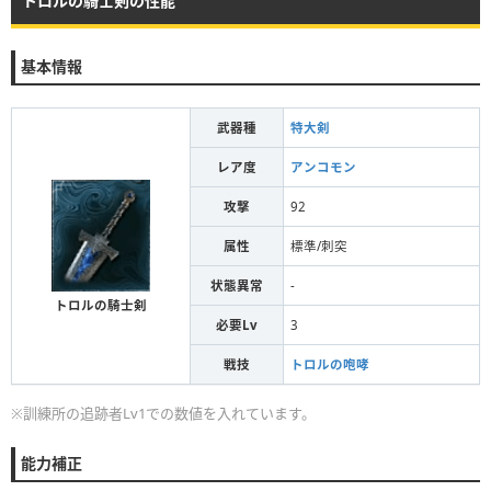
トロルの騎士剣の性能
基本情報
武器種
特大剣
レア度
アンコモン
攻撃
92
属性
標準/刺突
状態異常
-
トロルの騎士剣
必要Lv
3
戦技
トロルの咆哮
※訓練所の追跡者Lv1での数値を入れています。
能力補正