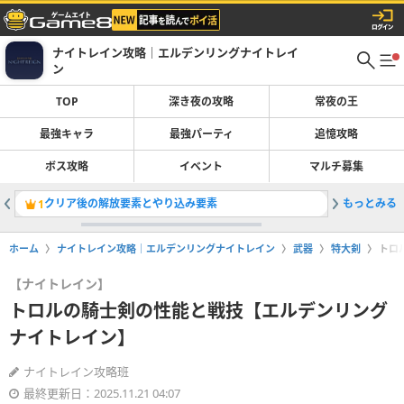
ナイトレイン攻略｜エルデンリングナイトレイ
ン
TOP
深き夜の攻略
常夜の王
最強キャラ
最強パーティ
追憶攻略
ボス攻略
イベント
マルチ募集
クリア後の解放要素とやり込み要素
もっとみる
遺物ガチ
1
2
ホーム
ナイトレイン攻略｜エルデンリングナイトレイン
武器
特大剣
トロ
【ナイトレイン】
トロルの騎士剣の性能と戦技【エルデンリング
ナイトレイン】
ナイトレイン攻略班
最終更新日：2025.11.21 04:07