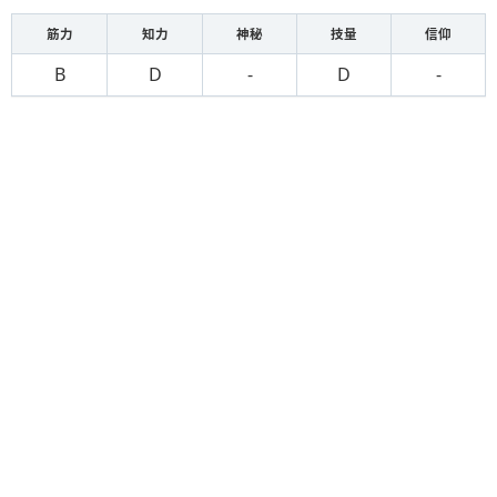
筋力
知力
神秘
技量
信仰
B
D
-
D
-