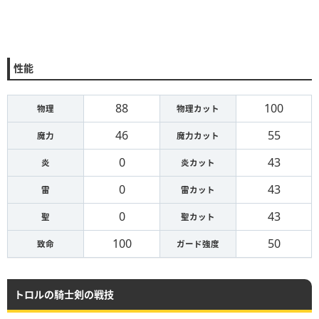
性能
88
100
物理
物理カット
46
55
魔力
魔力カット
0
43
炎
炎カット
0
43
雷
雷カット
0
43
聖
聖カット
100
50
致命
ガード強度
トロルの騎士剣の戦技