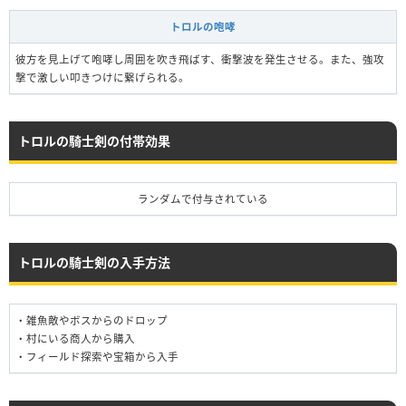
トロルの咆哮
彼方を見上げて咆哮し周囲を吹き飛ばす、衝撃波を発生させる。また、強攻
撃で激しい叩きつけに繋げられる。
トロルの騎士剣の付帯効果
ランダムで付与されている
トロルの騎士剣の入手方法
・雑魚敵やボスからのドロップ
・村にいる商人から購入
・フィールド探索や宝箱から入手