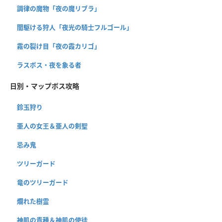
調律の魔物「夜の魔リブラ」
闇駆ける狩人「夜光の騎士フルゴール」
霧の裂け目「夜の霞カリゴ」
ラスボス・夜を象る者
日別・マップボス攻略
鈴玉狩り
亜人の女王＆亜人の剣聖
忌み鬼
ツリーガード
竜のツリーガード
爛れた樹霊
神肌の貴種＆神肌の使徒