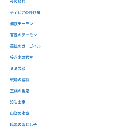
夜の騎兵
ティビアの呼び舟
溶鉄デーモン
百足のデーモン
英雄のガーゴイル
接ぎ木の君主
ミミズ顔
戦場の宿将
王族の幽鬼
溶岩土竜
山嶺の氷竜
暗黒の落とし子