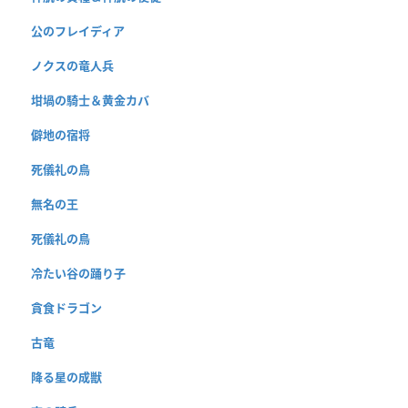
公のフレイディア
ノクスの竜人兵
坩堝の騎士＆黄金カバ
僻地の宿将
死儀礼の鳥
無名の王
死儀礼の鳥
冷たい谷の踊り子
貪食ドラゴン
古竜
降る星の成獣