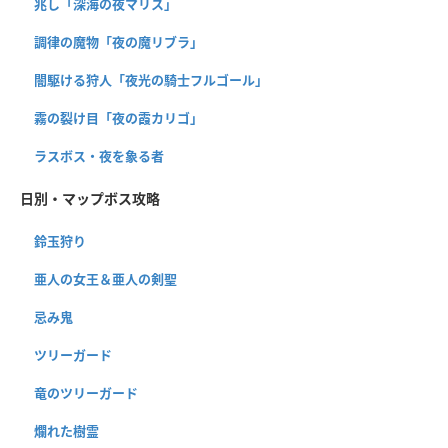
兆し「深海の夜マリス」
調律の魔物「夜の魔リブラ」
闇駆ける狩人「夜光の騎士フルゴール」
霧の裂け目「夜の霞カリゴ」
ラスボス・夜を象る者
日別・マップボス攻略
鈴玉狩り
亜人の女王＆亜人の剣聖
忌み鬼
ツリーガード
竜のツリーガード
爛れた樹霊