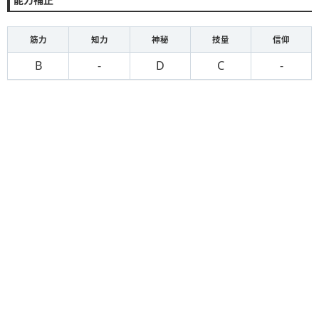
筋力
知力
神秘
技量
信仰
B
-
D
C
-