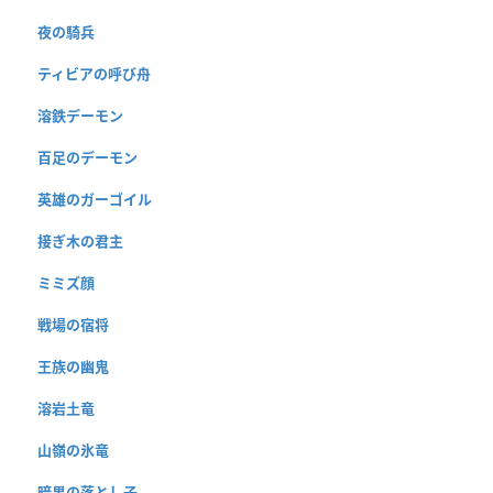
夜の騎兵
ティビアの呼び舟
溶鉄デーモン
百足のデーモン
英雄のガーゴイル
接ぎ木の君主
ミミズ顔
戦場の宿将
王族の幽鬼
溶岩土竜
山嶺の氷竜
暗黒の落とし子