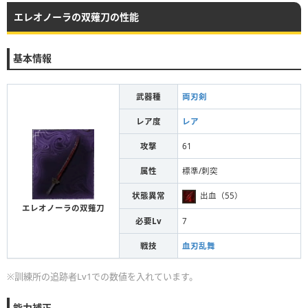
エレオノーラの双薙刀の性能
基本情報
武器種
両刃剣
レア度
レア
攻撃
61
属性
標準/刺突
状態異常
出血（55）
エレオノーラの双薙刀
必要Lv
7
戦技
血刃乱舞
※訓練所の追跡者Lv1での数値を入れています。
能力補正