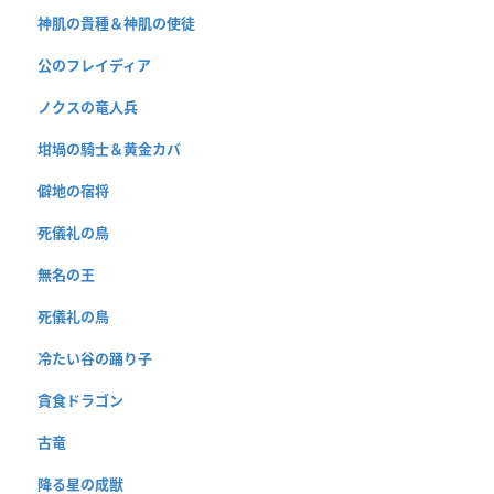
神肌の貴種＆神肌の使徒
公のフレイディア
ノクスの竜人兵
坩堝の騎士＆黄金カバ
僻地の宿将
死儀礼の鳥
無名の王
死儀礼の鳥
冷たい谷の踊り子
貪食ドラゴン
古竜
降る星の成獣