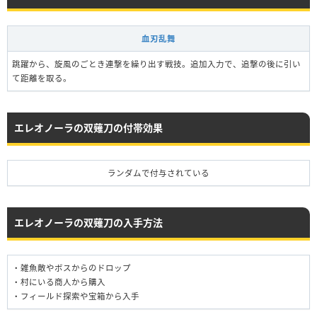
血刃乱舞
跳躍から、旋風のごとき連撃を繰り出す戦技。追加入力で、追撃の後に引い
て距離を取る。
エレオノーラの双薙刀の付帯効果
ランダムで付与されている
エレオノーラの双薙刀の入手方法
・雑魚敵やボスからのドロップ
・村にいる商人から購入
・フィールド探索や宝箱から入手