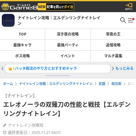
ナイトレイン攻略｜エルデンリングナイトレイ
ン
TOP
深き夜の攻略
常夜の王
最強キャラ
最強パーティ
追憶攻略
ボス攻略
イベント
マルチ募集
バッタ戦法のやり方とおすすめキャラ
もっとみる
復讐者の
1
2
ホーム
ナイトレイン攻略｜エルデンリングナイトレイン
武器
両刃剣
エレ
【ナイトレイン】
エレオノーラの双薙刀の性能と戦技【エルデン
リングナイトレイン】
ナイトレイン攻略班
最終更新日：2025.11.21 04:07