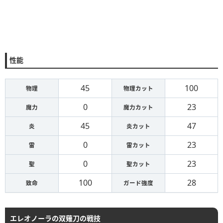
性能
45
100
物理
物理カット
0
23
魔力
魔力カット
45
47
炎
炎カット
0
23
雷
雷カット
0
23
聖
聖カット
100
28
致命
ガード強度
エレオノーラの双薙刀の戦技