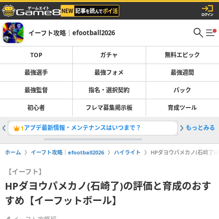
イーフト攻略｜efootball2026
TOP
ガチャ
無料エピック
最強選手
最強フォメ
最強週間
最強監督
指名・選択契約
パック
初心者
フレマ募集掲示板
育成ツール
アプデ最新情報・メンテナンスはいつまで？
もっとみる
最強選手
1
2
ホーム
イーフト攻略｜efootball2026
ハイライト
HPダヨウパメカノ(石崎了
【イーフト】
HPダヨウパメカノ(石崎了)の評価と育成のおす
すめ【イーフットボール】