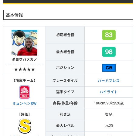
基本情報
初期総合値
最大総合値
ダヨウパメカノ
ポジション
★★★★★
【
所属チーム
】
プレースタイル
ハードプレス
選手タイプ
ハイライト
身長/体重/年齢
186cm/90kg/26歳
ミュンヘンRW
【
評価
】
利き足
右足
最大レベル
Lv.25