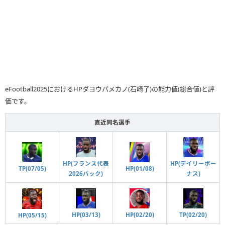
eFootball2025におけるHPダヨウパメカノ(石崎了)の能力値(総合値)と評
価です。
直近同名選手
HP(デイリーボー
HP(フランス代表
TP(07/05)
HP(01/08)
ナス)
2026パック)
HP(02/20)
HP(03/13)
TP(02/20)
HP(05/15)