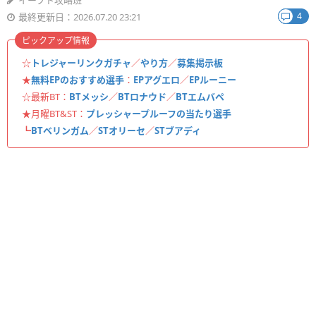
イーフト攻略班
4
最終更新日：2026.07.20 23:21
ピックアップ情報
☆
トレジャーリンクガチャ
／
やり方
／
募集掲示板
★
無料EPのおすすめ選手
：
EPアグエロ
／
EPルーニー
☆最新BT：
BTメッシ
／
BTロナウド
／
BTエムバペ
★月曜BT&ST：
プレッシャープルーフの当たり選手
┗
BTベリンガム
／
STオリーセ
／
STブアディ