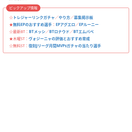
ピックアップ情報
☆
トレジャーリンクガチャ
／
やり方
／
募集掲示板
★
無料EPのおすすめ選手
：
EPアグエロ
／
EPルーニー
☆最新BT：
BTメッシ
／
BTロナウド
／
BTエムバペ
★木曜ST：
ヴォジーニャの評価とおすすめ育成
☆無料ST：
復刻Jリーグ月間MVPsガチャの当たり選手