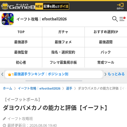
イーフト攻略｜efootball2026
TOP
ガチャ
おすすめ選択EP
最強選手
最強フォメ
最強週間
最強監督
指名・選択契約
パック
初心者
フレマ募集掲示板
育成ツール
最強選手ランキング｜ポジション別
もっとみる
1
2
ホーム
イーフト攻略｜efootball2026
選手
ダヨウパメカノの能力と評価【イ
【イーフットボール】
ダヨウパメカノの能力と評価【イーフト】
イーフト攻略班
最終更新日：2026.08.06 19:40