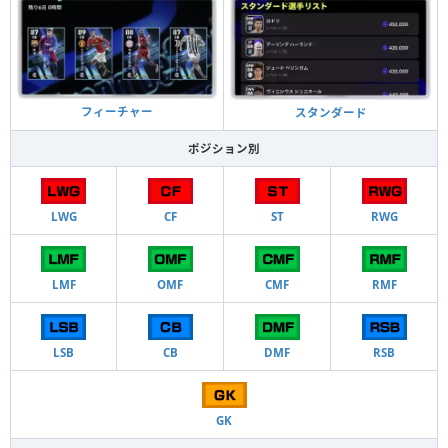
フィーチャー
スタンダード
ポジション別
LWG
CF
ST
RWG
LMF
OMF
CMF
RMF
LSB
CB
DMF
RSB
GK