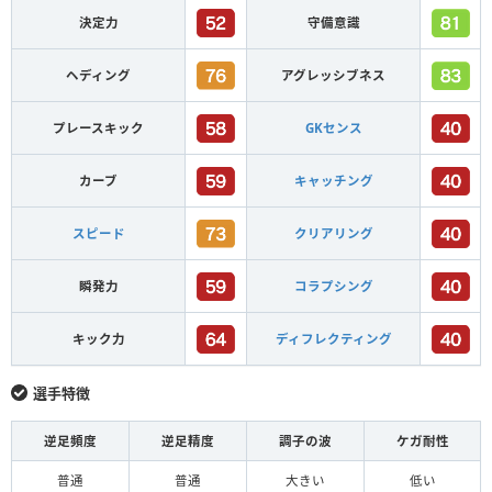
決定力
守備意識
ヘディング
アグレッシブネス
プレースキック
GKセンス
カーブ
キャッチング
スピード
クリアリング
瞬発力
コラプシング
キック力
ディフレクティング
選手特徴
逆足頻度
逆足精度
調子の波
ケガ耐性
普通
普通
大きい
低い