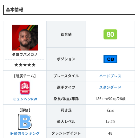
基本情報
総合値
ダヨウパメカノ
ポジション
★★★★★
【
所属チーム
】
プレースタイル
ハードプレス
選手タイプ
スタンダード
身長/体重/年齢
186cm/90kg/26歳
ミュンヘンRW
【
評価
】
利き足
右足
最大レベル
Lv.25
タレントポイント
48
▶︎最強ランキング