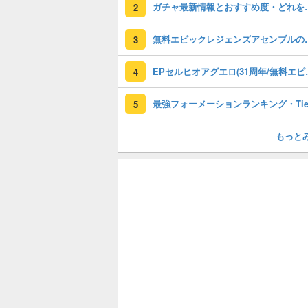
ガチャ最新情報と
2
無料エピックレジェンズアセンブ
3
EPセルヒオアグエロ(3
4
5
もっと