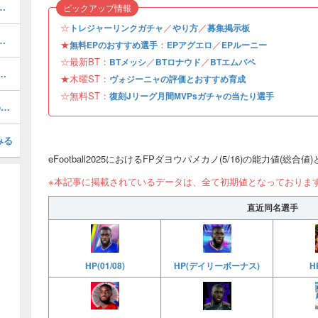
おすすめ度・どれを引くべき？
ピックアップ情報
☆
／
／
トレジャーリンクガチャ
やり方
募集掲示板
ルのおすすめ選択(当たり)選手ランキングと引き方
★
：
／
無料EPのおすすめ選手
EPアグエロ
EPルーニー
☆最新BT：
／
／
BTメッシ
BTロナウド
BTエムバペ
1周年/無料エピック)の評価とおすすめ育成・スキル追加
★木曜ST：
ヴォジーニャの評価とおすすめ育成
☆無料ST：
復刻Jリーグ月間MVPsガチャの当たり選手
最強フォーメーションランキング・Tier表
みる
eFootball2025におけるFPダヨウパメカノ(5/16)の能力値(総合
※本記事に掲載されているデータは、全て初期値となっておりま
直近同名選手
HP(デイリーボーナス)
HP(01/08)
HP