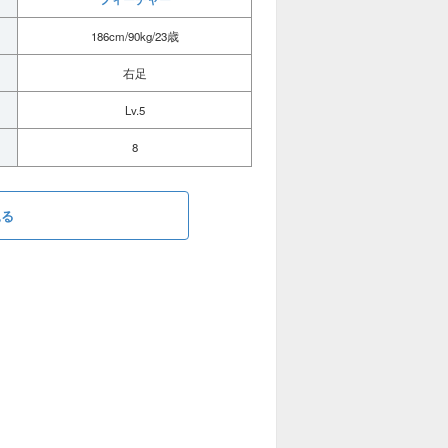
186cm/90kg/23歳
右足
Lv.5
8
見る