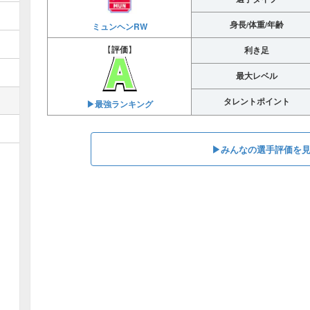
身長/体重/年齢
ミュンヘンRW
【
評価
】
利き足
最大レベル
タレントポイント
▶︎最強ランキング
▶︎みんなの選手評価を